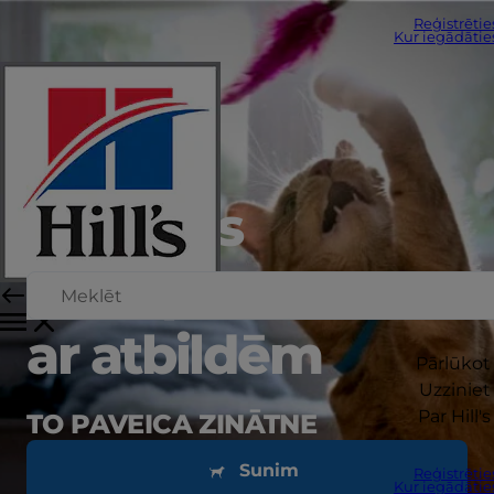
Reģistrētie
Kur iegādātie
Grūtības
sastopas
ar atbildēm
Pārlūkot
Uzziniet
Par Hill's
TO PAVEICA ZINĀTNE
Sunim
Reģistrētie
Kur iegādātie