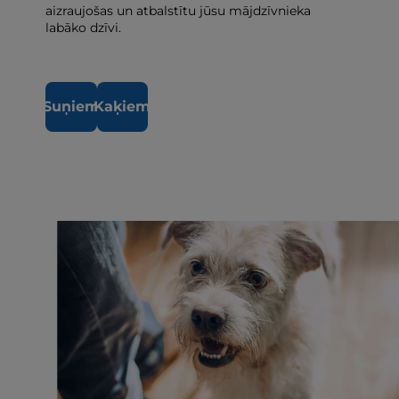
aizraujošas un atbalstītu jūsu mājdzīvnieka
labāko dzīvi.
Suņiem
Kaķiem