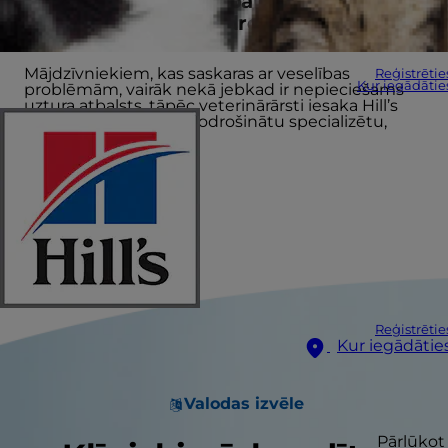
Klīniskais uzturs, lai palīdzētu
veterinārārstiem nodrošināt atgūšanos
Mājdzīvniekiem, kas saskaras ar veselības
Reģistrētie
Kur iegādātie
problēmām, vairāk nekā jebkad ir nepieciešams
uztura atbalsts, tāpēc veterinārārsti iesaka Hill’s
Prescription Diet, lai nodrošinātu specializētu,
klīnisku uzturu.
Reģistrētie
Kur iegādātie
Valodas izvēle
Pārlūkot