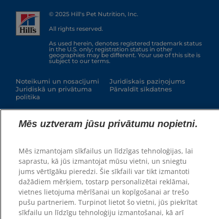
© 2025 Hill's Pet Nutrition, Inc.
All rights reserved.
As used herein, denotes registered trademark status
in the U.S. only; registration status in other
geographies may be different. Your use of this site is
subject to our terms.
Noteikumi un nosacījumi
Juridiskais paziņojums
Juridiskā un privātuma
Pārvaldīt sīkdatnes
politika
Mēs uztveram jūsu privātumu nopietni.
Mēs izmantojam sīkfailus un līdzīgas tehnoloģijas, lai
saprastu, kā jūs izmantojat mūsu vietni, un sniegtu
jums vērtīgāku pieredzi. Šie sīkfaili var tikt izmantoti
dažādiem mērķiem, tostarp personalizētai reklāmai,
vietnes lietojuma mērīšanai un kopīgošanai ar trešo
pušu partneriem. Turpinot lietot šo vietni, jūs piekrītat
sīkfailu un līdzīgu tehnoloģiju izmantošanai, kā arī