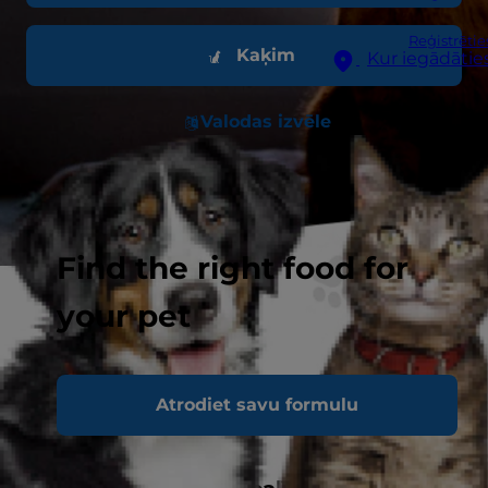
Reģistrētie
Kaķim
Kur iegādātie
Valodas izvēle
Find the right food for
your pet
Atrodiet savu formulu