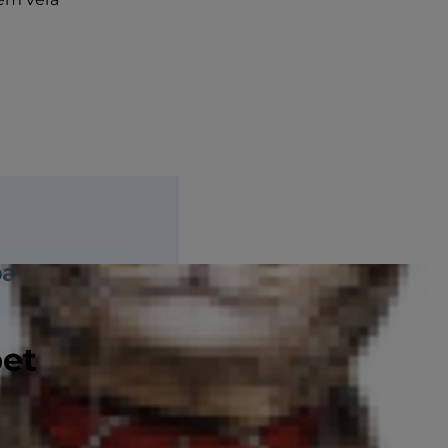
bas
pet
zīšana vai