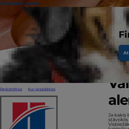
Valodas izvēle
Fi
At
Vai
Reģistrēties
Kur iegādāties
ale
Ja kaķis 
stāvoklis
Visbiežā
kairināju