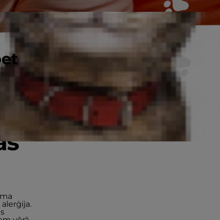
pet
as
juma
alerģija.
as
ņem vērā