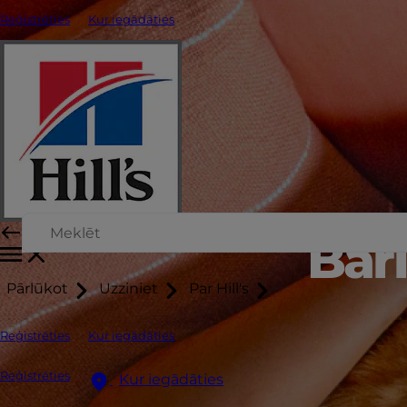
Reģistrēties
Kur iegādāties
Bar
Pārlūkot
Uzziniet
Par Hill's
Reģistrēties
Kur iegādāties
Reģistrēties
Kur iegādāties