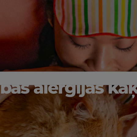
ības alerģijas ka