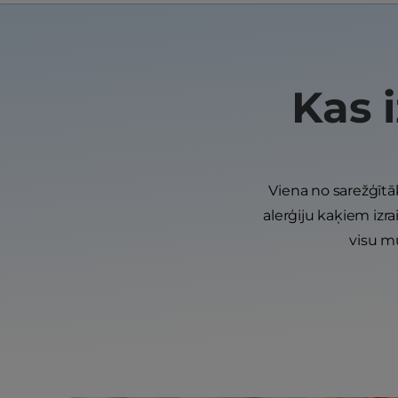
Kas 
Viena no sarežģītāk
alerģiju kaķiem izra
visu mū