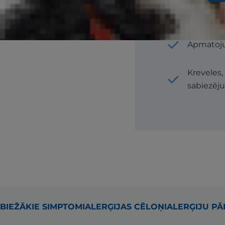
Sausi, pā
Apmatoj
Kreveles,
sabiezēj
BIEŽĀKIE SIMPTOMI
ALERĢIJAS CĒLOŅI
ALERĢIJU P