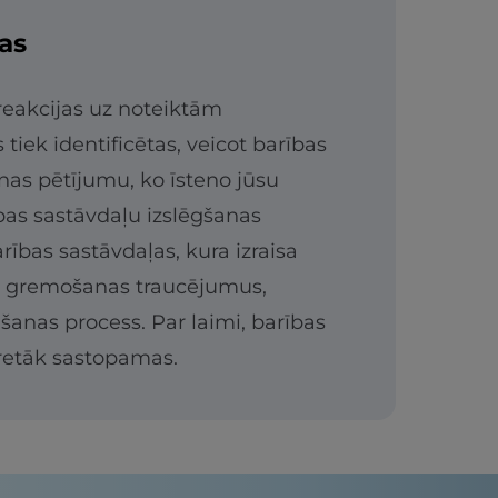
jas
reakcijas uz noteiktām
tiek identificētas, veicot barības
nas pētījumu, ko īsteno jūsu
ības sastāvdaļu izslēgšanas
rības sastāvdaļas, kura izraisa
i gremošanas traucējumus,
anas process. Par laimi, barības
 retāk sastopamas.