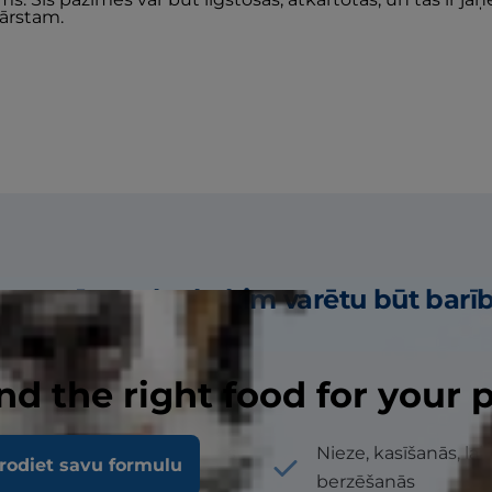
rārstam.
žas pazīmes, ka kaķim varētu būt barī
nd the right food for your 
lankumi, pūtītes vai pinnes
Nieze, kasīšanās, lai
rodiet savu formulu
berzēšanās