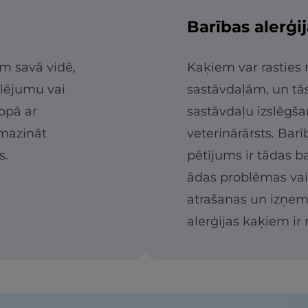
Barības alerģi
ām savā vidē,
Kaķiem var rasties 
elējumu vai
sastāvdaļām, un tās 
opā ar
sastāvdaļu izslēgša
amazināt
veterinārārsts. Bar
s.
pētījums ir tādas ba
ādas problēmas va
atrašanas un izņemš
alerģijas kaķiem ir