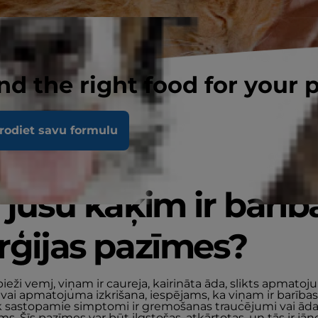
nd the right food for your 
rodiet savu formulu
 jūsu kaķim ir barīb
rģijas pazīmes?
bieži vemj, viņam ir caureja, kairināta āda, slikts apmato
 vai apmatojuma izkrišana, iespējams, ka viņam ir barības 
k sastopamie simptomi ir gremošanas traucējumi vai ād
ms. Šīs pazīmes var būt ilgstošas, atkārtotas, un tās ir jā