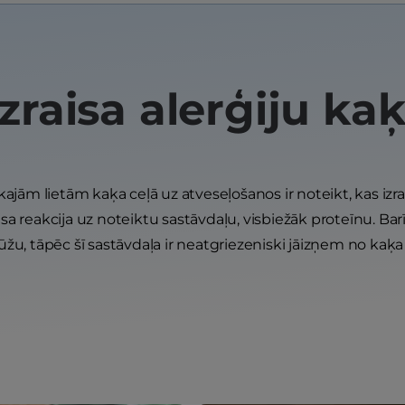
izraisa alerģiju ka
ajām lietām kaķa ceļā uz atveseļošanos ir noteikt, kas izrai
isa reakcija uz noteiktu sastāvdaļu, visbiežāk proteīnu. Barīb
žu, tāpēc šī sastāvdaļa ir neatgriezeniski jāizņem no kaķa