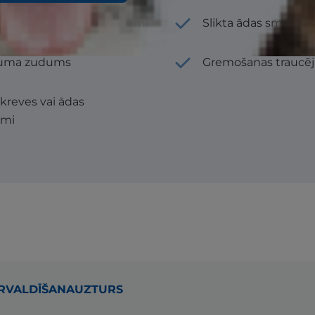
rslaini vai zvīņaini plankumi
Slikta ādas smaka
uma zudums
Gremošanas traucē
 kreves vai ādas
umi
ĀRVALDĪŠANA
UZTURS