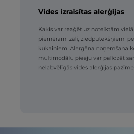
Vides izraisītas alerģijas
Kaķis var reaģēt uz noteiktām viel
piemēram, zāli, ziedputekšņiem, p
kukaiņiem. Alergēna noņemšana k
multimodālu pieeju var palīdzēt s
nelabvēlīgās vides alerģijas pazīme