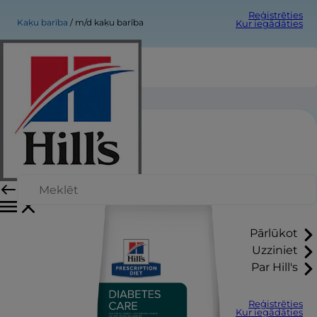
Reģistrēties
Kaķu barība
m/d kaķu barība
Kur iegādāties
m/d kaķu barība
Pārlūkot
Uzziniet
Par Hill's
Reģistrēties
Kur iegādāties