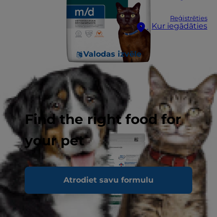
Reģistrēties
Kur iegādāties
Valodas izvēle
Find the right food for
your pet
Atrodiet savu formulu