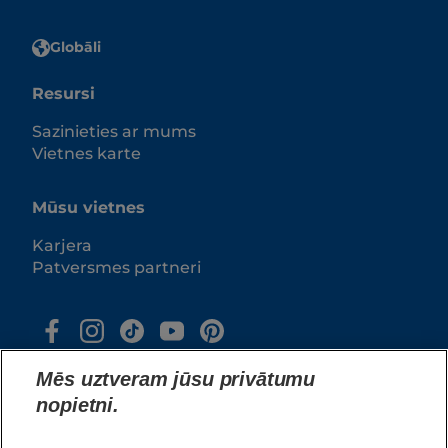
Globāli
Resursi
Sazinieties ar mums
Vietnes karte
Mūsu vietnes
Karjera
Patversmes partneri
Mēs uztveram jūsu privātumu
nopietni.