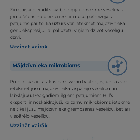
Zinātniski pierādīts, ka bioloģijai ir nozīme veselības
jomā. Viens no piemēriem ir mūsu pašreizējais
pētījums par to, kā uzturs var ietekmēt mājdzīvnieka
gēnu ekspresiju, lai palīdzētu viņiem dzīvot veselīgu
dzīvi.
Uzzināt vairāk
Mājdzīvnieka mikrobioms
Prebiotikas ir tās, kas baro zarnu baktērijas, un tās var
ietekmēt jūsu mājdzīvnieka vispārējo veselību un
labklājību. Pēc gadiem ilgiem pētījumiem Hill’s
eksperti ir noskaidrojuši, ka zarnu mikrobioms ietekmē
ne tikai jūsu mājdzīvnieka gremošanas veselību, bet arī
vispārējo veselību.
Uzzināt vairāk