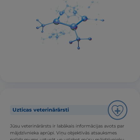
Uzticas veterinārārsti
Jūsu veterinārārsts ir labākais informācijas avots par
mājdzīvnieka aprūpi. Viņu objektīvās atsauksmes
palīdz mums uzturēt un uzlabot mūsu mājdzīvnieku