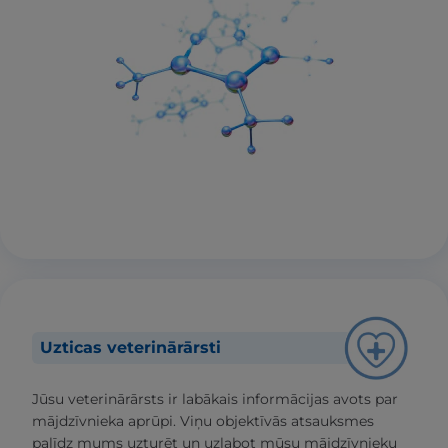
Uzticas veterinārārsti
Jūsu veterinārārsts ir labākais informācijas avots par
mājdzīvnieka aprūpi. Viņu objektīvās atsauksmes
palīdz mums uzturēt un uzlabot mūsu mājdzīvnieku