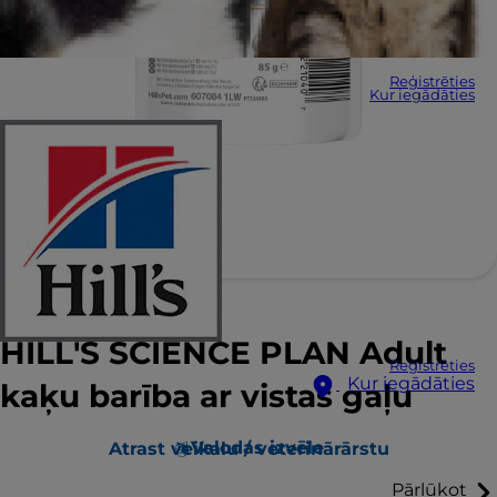
Reģistrēties
Kur iegādāties
HILL'S SCIENCE PLAN Adult
Reģistrēties
Kur iegādāties
kaķu barība ar vistas gaļu
Valodas izvēle
Atrast veikalu / veterinārārstu
Pārlūkot