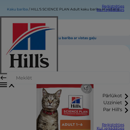
Reģistrēties
Kaķu barība
HILL'S SCIENCE PLAN Adult kaķu barība ar vistas gaļu
Kur iegādāties
HILL'S SCIENCE PLAN Adult kaķu barība ar vistas gaļu
Pārlūkot
Uzziniet
Par Hill's
Reģistrēties
Kur iegādāties