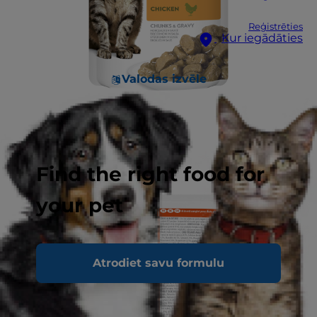
Reģistrēties
Kur iegādāties
Valodas izvēle
Find the right food for
your pet
Atrodiet savu formulu