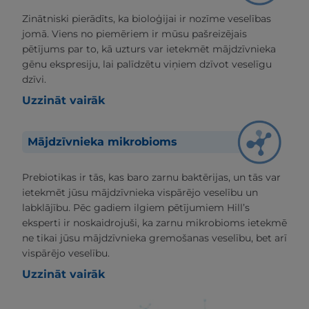
Zinātniski pierādīts, ka bioloģijai ir nozīme veselības
jomā. Viens no piemēriem ir mūsu pašreizējais
pētījums par to, kā uzturs var ietekmēt mājdzīvnieka
gēnu ekspresiju, lai palīdzētu viņiem dzīvot veselīgu
dzīvi.
Uzzināt vairāk
Mājdzīvnieka mikrobioms
Prebiotikas ir tās, kas baro zarnu baktērijas, un tās var
ietekmēt jūsu mājdzīvnieka vispārējo veselību un
labklājību. Pēc gadiem ilgiem pētījumiem Hill’s
eksperti ir noskaidrojuši, ka zarnu mikrobioms ietekmē
ne tikai jūsu mājdzīvnieka gremošanas veselību, bet arī
vispārējo veselību.
Uzzināt vairāk