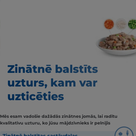
Zinātnē balstīts
uzturs, kam var
uzticēties
Mēs esam vadošie dažādās zinātnes jomās, lai radītu
kvalitatīvu uzturu, ko jūsu mājdzīvnieks ir pelnījis
Zinātnē balstītas sastāvdaļas