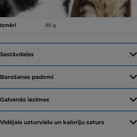
Garša
Izmēri
85 g
Sastāvdaļas
Barošanas padomi
Galvenās iezīmes
Vidējais uzturvielu un kaloriju saturs