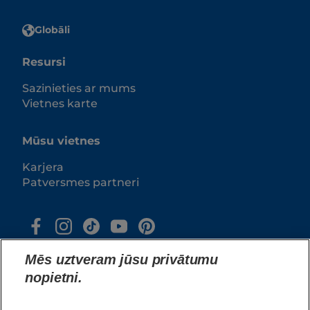
Globāli
Resursi
Sazinieties ar mums
Vietnes karte
Mūsu vietnes
Karjera
Patversmes partneri
Mēs uztveram jūsu privātumu
nopietni.