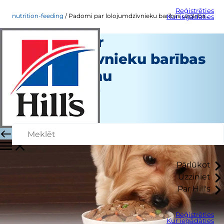
Reģistrēties
nutrition-feeding
Padomi par lolojumdzīvnieku barības uzglabāšanu
Kur iegādāties
Padomi par
lolojumdzīvnieku barības
uzglabāšanu
Uzturs un barošana
Personāla autors
|
Oktobris 01, 2015
Pārlūkot
Uzziniet
Par Hill's
Reģistrēties
Kur iegādāties