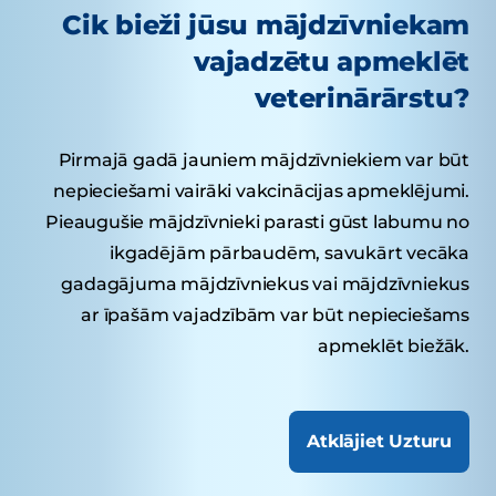
Cik bieži jūsu mājdzīvniekam
vajadzētu apmeklēt
veterinārārstu?
Pirmajā gadā jauniem mājdzīvniekiem var būt
nepieciešami vairāki vakcinācijas apmeklējumi.
Pieaugušie mājdzīvnieki parasti gūst labumu no
ikgadējām pārbaudēm, savukārt vecāka
gadagājuma mājdzīvniekus vai mājdzīvniekus
ar īpašām vajadzībām var būt nepieciešams
apmeklēt biežāk.
Atklājiet Uzturu