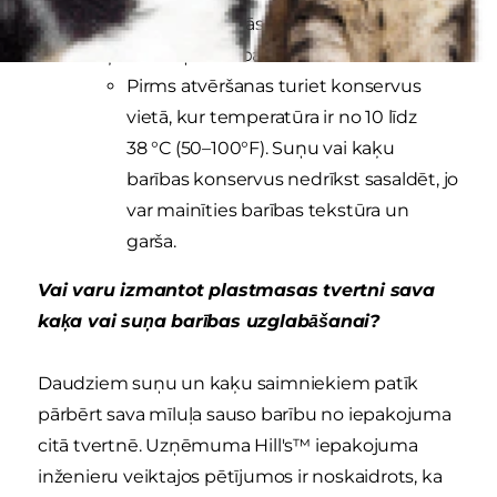
parazītu rašanās risku.
Kaķu un suņu barības konserviem
Pirms atvēršanas turiet konservus
vietā, kur temperatūra ir no 10 līdz
38 °C (50–100°F). Suņu vai kaķu
barības konservus nedrīkst sasaldēt, jo
var mainīties barības tekstūra un
garša.
Vai varu izmantot plastmasas tvertni sava
kaķa vai suņa barības uzglabāšanai?
Daudziem suņu un kaķu saimniekiem patīk
pārbērt sava mīluļa sauso barību no iepakojuma
citā tvertnē. Uzņēmuma Hill's™ iepakojuma
inženieru veiktajos pētījumos ir noskaidrots, ka