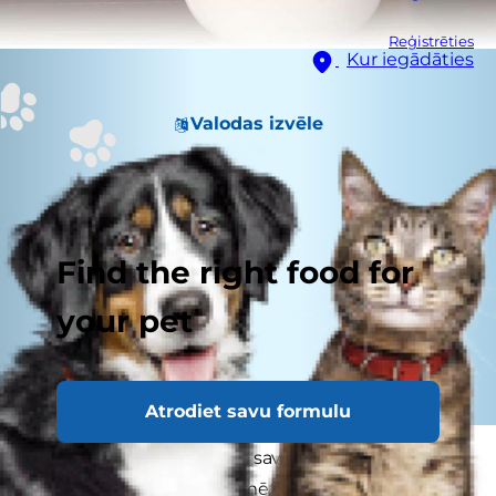
Reģistrēties
Kur iegādāties
Valodas izvēle
Find the right food for
your pet
Atrodiet savu formulu
Tas, kur un kā uzglabājat sava kaķa vai suņa
barību, var būtiski ietekmēt tās kvalitāti un