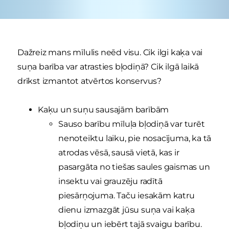
Dažreiz mans mīlulis neēd visu. Cik ilgi kaķa vai
suņa barība var atrasties bļodiņā? Cik ilgā laikā
drīkst izmantot atvērtos konservus?
Kaķu un suņu sausajām barībām
Sauso barību mīluļa bļodiņā var turēt
nenoteiktu laiku, pie nosacījuma, ka tā
atrodas vēsā, sausā vietā, kas ir
pasargāta no tiešas saules gaismas un
insektu vai grauzēju radītā
piesārņojuma. Taču iesakām katru
dienu izmazgāt jūsu suņa vai kaķa
bļodiņu un iebērt tajā svaigu barību.