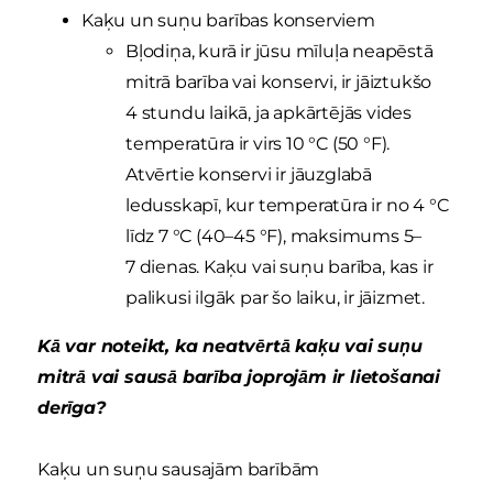
Kaķu un suņu barības konserviem
Bļodiņa, kurā ir jūsu mīluļa neapēstā
mitrā barība vai konservi, ir jāiztukšo
4 stundu laikā, ja apkārtējās vides
temperatūra ir virs 10 °C (50 °F).
Atvērtie konservi ir jāuzglabā
ledusskapī, kur temperatūra ir no 4 °C
līdz 7 °C (40–45 °F), maksimums 5–
7 dienas. Kaķu vai suņu barība, kas ir
palikusi ilgāk par šo laiku, ir jāizmet.
Kā var noteikt, ka neatvērtā kaķu vai suņu
mitrā vai sausā barība joprojām ir lietošanai
derīga?
Kaķu un suņu sausajām barībām