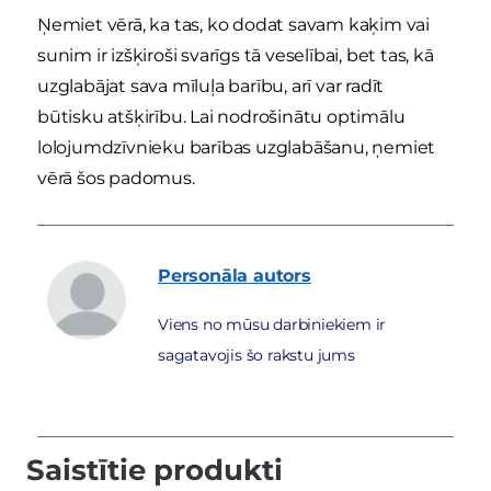
Ņemiet vērā, ka tas, ko dodat savam kaķim vai
sunim ir izšķiroši svarīgs tā veselībai, bet tas, kā
uzglabājat sava mīluļa barību, arī var radīt
būtisku atšķirību. Lai nodrošinātu optimālu
lolojumdzīvnieku barības uzglabāšanu, ņemiet
vērā šos padomus.
Personāla
autors
Viens no mūsu darbiniekiem ir
sagatavojis šo rakstu jums
Saistītie produkti