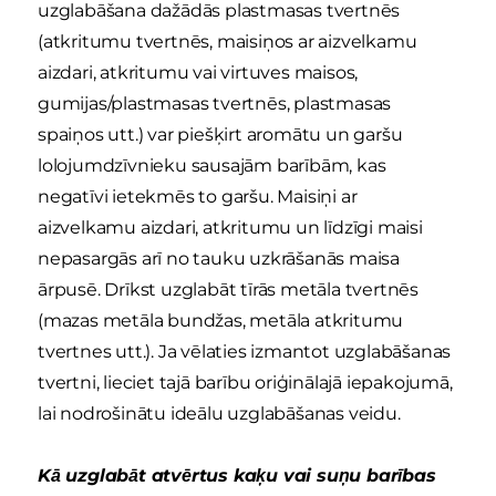
uzglabāšana dažādās plastmasas tvertnēs
(atkritumu tvertnēs, maisiņos ar aizvelkamu
aizdari, atkritumu vai virtuves maisos,
gumijas/plastmasas tvertnēs, plastmasas
spaiņos utt.) var piešķirt aromātu un garšu
lolojumdzīvnieku sausajām barībām, kas
negatīvi ietekmēs to garšu. Maisiņi ar
aizvelkamu aizdari, atkritumu un līdzīgi maisi
nepasargās arī no tauku uzkrāšanās maisa
ārpusē. Drīkst uzglabāt tīrās metāla tvertnēs
(mazas metāla bundžas, metāla atkritumu
tvertnes utt.). Ja vēlaties izmantot uzglabāšanas
tvertni, lieciet tajā barību oriģinālajā iepakojumā,
lai nodrošinātu ideālu uzglabāšanas veidu.
Kā uzglabāt atvērtus kaķu vai suņu barības