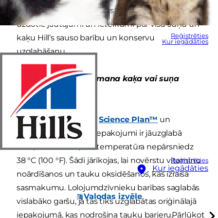
svaigumu pēc atvēršanas. Te būs daži biežāk
uzdotie jautājumi un ieteikumi par visu suņu un
Reģistrēties
kaķu Hill’s sauso barību un konservu
Kur iegādāties
uzglabāšanu.
Kā pareizi uzglabāt mana kaķa vai suņa
sauso barību?
Suņu vai kaķu barību
Science Plan™
un
Prescription Diet™
iepakojumi ir jāuzglabā
vēsā, sausā vietā, kur temperatūra nepārsniedz
38 °C (100 °F). Šādi jārīkojas, lai novērstu vitamīnu
Reģistrēties
Kur iegādāties
noārdīšanos un tauku oksidēšanos, kas izraisa
sasmakumu. Lolojumdzīvnieku barības saglabās
Valodas izvēle
vislabāko garšu, ja tās tiks uzglabātas oriģinālajā
iepakojumā, kas nodrošina tauku barjeru.
Pārlūkot