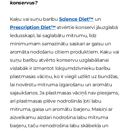
konservus?
Kaķu vai suņu barību
Science Diet™
un
Prescription Diet™
atvērtie konservi jāuzglabā
ledusskapī, lai saglabātu mitrumu, līdz
minimumam samazinātu saskari ar gaisu un
aromāta nodošanu citiem produktiem. Kaķu vai
suņu barību atvērto konservu uzglabāšanai
vislabāk ir izmantot lolojumdzīvnieku barību
plastmasas vāciņu, ko ir viegli uzlikt uz bundžas,
lai novērstu mitruma izgarošanu un aromātu
sajaukšanos. Ja plastmasas vāciņš nav pieejams,
arī plastmasas plēve nodrošinās ļoti labu
mitruma, gaisa un aromātu barjeru. Maisiņi ar
aizvelkamu aizdari nodrošina labu mitruma
barjeru, taču nenodrošina labu skābekļa un