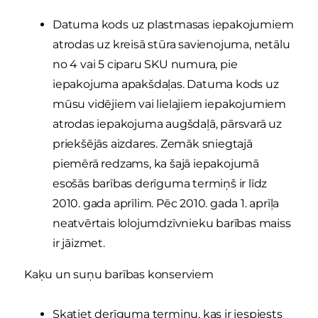
Datuma kods uz plastmasas iepakojumiem
atrodas uz kreisā stūra savienojuma, netālu
no 4 vai 5 ciparu SKU numura, pie
iepakojuma apakšdaļas. Datuma kods uz
mūsu vidējiem vai lielajiem iepakojumiem
atrodas iepakojuma augšdaļā, pārsvarā uz
priekšējās aizdares. Zemāk sniegtajā
piemērā redzams, ka šajā iepakojumā
esošās barības derīguma termiņš ir līdz
2010. gada aprīlim. Pēc 2010. gada 1. aprīļa
neatvērtais lolojumdzīvnieku barības maiss
ir jāizmet.
Kaķu un suņu barības konserviem
Skatiet derīguma termiņu, kas ir iespiests