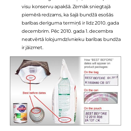
visu konservu apakšā. Zemāk sniegtajā
piemērā redzams, ka šajā bundžā esošās
barības derīguma termiņš ir līdz 2010. gada
decembrim. Pēc 2010. gada 1. decembra
neatvērtā lolojumdzīvnieku barības bundža
ir jāizmet.