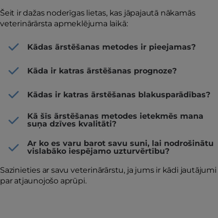
Šeit ir dažas noderīgas lietas, kas jāpajautā nākamās
veterinārārsta apmeklējuma laikā:
Kādas ārstēšanas metodes ir pieejamas?
Kāda ir katras ārstēšanas prognoze?
Kādas ir katras ārstēšanas blakusparādības?
Kā šīs ārstēšanas metodes ietekmēs mana
suņa dzīves kvalitāti?
Ar ko es varu barot savu suni, lai nodrošinātu
vislabāko iespējamo uzturvērtību?
Sazinieties ar savu veterinārārstu, ja jums ir kādi jautājumi
par atjaunojošo aprūpi.