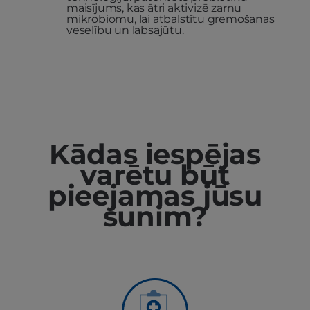
maisījums, kas ātri aktivizē zarnu
mikrobiomu, lai atbalstītu gremošanas
veselību un labsajūtu.
Kādas iespējas
varētu būt
pieejamas jūsu
sunim?