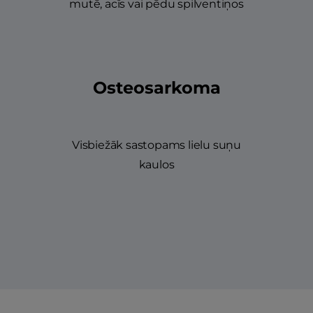
mutē, acīs vai pēdu spilventiņos
Osteosarkoma
Visbiežāk sastopams lielu suņu
kaulos