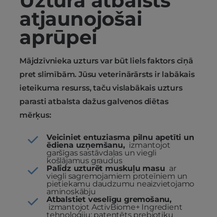
Uztura atbalsts
atjaunojošai
aprūpei
Mājdzīvnieka uzturs var būt liels faktors cīņā
pret slimībām. Jūsu veterinārārsts ir labākais
ieteikuma resurss, taču vislabākais uzturs
parasti atbalsta dažus galvenos diētas
mērķus:
Veiciniet entuziasma pilnu apetīti un
ēdiena uzņemšanu,
izmantojot
garšīgas sastāvdaļas un viegli
košļājamus graudus
Palīdz uzturēt muskuļu masu
ar
viegli sagremojamiem proteīniem un
pietiekamu daudzumu neaizvietojamo
aminoskābju
Atbalstiet veselīgu gremošanu,
izmantojot ActivBiome+ Ingredient
tehnoloģiju: patentēts prebiotiku