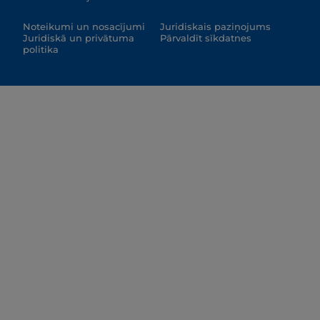
Noteikumi un nosacījumi
Juridiskais paziņojums
Juridiskā un privātuma
Pārvaldīt sīkdatnes
politika