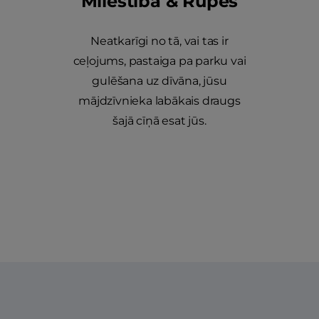
Mīlestība & Rūpes
Neatkarīgi no tā, vai tas ir
ceļojums, pastaiga pa parku vai
gulēšana uz dīvāna, jūsu
mājdzīvnieka labākais draugs
šajā cīņā esat jūs.