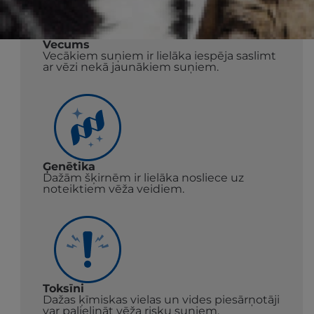
Vecums
Vecākiem suņiem ir lielāka iespēja saslimt
ar vēzi nekā jaunākiem suņiem.
Ģenētika
Dažām šķirnēm ir lielāka nosliece uz
noteiktiem vēža veidiem.
Toksīni
Dažas ķīmiskas vielas un vides piesārņotāji
var palielināt vēža risku suņiem.