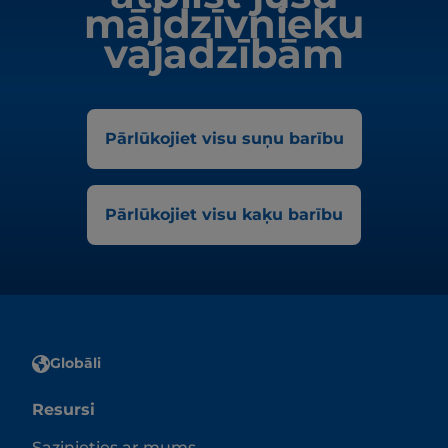
mājdzīvnieku
vajadzībām
Pārlūkojiet visu suņu barību
Pārlūkojiet visu kaķu barību
Globāli
Resursi
Sazinieties ar mums