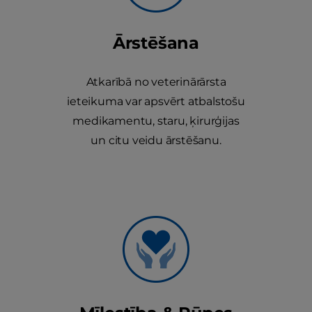
Ārstēšana
Atkarībā no veterinārārsta
ieteikuma var apsvērt atbalstošu
medikamentu, staru, ķirurģijas
un citu veidu ārstēšanu.