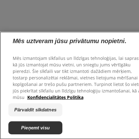
Mēs uztveram jūsu privātumu nopietni.
Mēs izmantojam sīkfailus un līdzīgas tehnoloģijas, lai sapras
kā jūs izmantojat mūsu vietni, un sniegtu jums vērtīgāku
pieredzi. Šie sīkfaili var tikt izmantoti dažādiem mērķiem,
tostarp personalizētai reklāmai, vietnes lietojuma mērīšanai
kopīgošanai ar trešo pušu partneriem. Turpinot lietot šo viet
jūs piekrītat sīkfailu un līdzīgu tehnoloģiju izmantošanai, kā 
mūsu
Konfidencialitātes Politika
Pārvaldīt sīkdatnes
Pieņemt visu