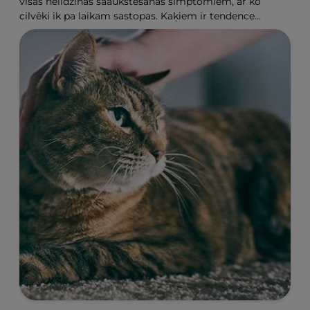
visas nelīdzinās saaukstēšanās simptomiem, ar ko
cilvēki ik pa laikam sastopas. Kaķiem ir tendence
slēpt sāpes, kas apgrūtina iespēju pareizi par
viņiem parūpēties laikā, kad tas ir visvairāk
nepieciešams.