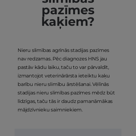
pazīmes
kaķiem?
Nieru slimības agrīnās stadijas pazīmes
nav redzamas. Pēc diagnozes HNS jau
pastāv kādu laiku, taču to var pārvaldīt,
izmantojot veterinārārsta ieteiktu kaķu
barību nieru slimību ārstēšanai. Vēlīnās
stadijas nieru slimības pazīmes mēdz būt
līdzīgas, taču tās ir daudz pamanāmākas
mājdzīvnieku saimniekiem.