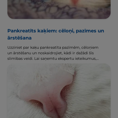
Pankreatīts kaķiem: cēloņi, pazīmes un
ārstēšana
Uzziniet par kaķu pankreatīta pazīmēm, cēloņiem
un ārstēšanu un noskaidrojiet, kādi ir dažādi šīs
slimības veidi. Lai saņemtu ekspertu ieteikumus,
apmeklējiet Hill's Pet vietni.