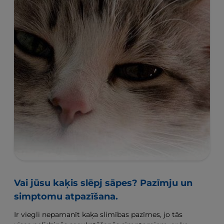
Vai jūsu kaķis slēpj sāpes? Pazīmju un
simptomu atpazīšana.
Ir viegli nepamanīt kaķa slimības pazīmes, jo tās