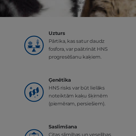
ievērojami palielinās iespēja
saslimt ar nieru slimību [2]
Uzturs
Pārtika, kas satur daudz
fosfora, var paātrināt HNS
progresēšanu kaķiem.
Ģenētika
HNS risks var būt lielāks
noteiktām kaķu šķirnēm
(piemēram, persiešiem).
Saslimšana
Citas slimības un veselības