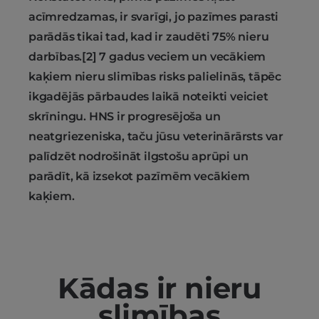
acīmredzamas, ir svarīgi, jo pazīmes parasti
parādās tikai tad, kad ir zaudēti 75% nieru
darbības.[2] 7 gadus veciem un vecākiem
kaķiem nieru slimības risks palielinās, tāpēc
ikgadējās pārbaudes laikā noteikti veiciet
skrīningu. HNS ir progresējoša un
neatgriezeniska, taču jūsu veterinārārsts var
palīdzēt nodrošināt ilgstošu aprūpi un
parādīt, kā izsekot pazīmēm vecākiem
kaķiem.
Kādas ir nieru
slimības