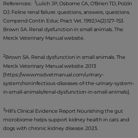
1
References:
Lulich JP, Osborne CA, O’Brien TD, Polzin
DJ. Feline renal failure: questions, answers, questions.
Compend Contin Educ Pract Vet. 1992;14(2):127–153.
Brown SA. Renal dysfunction in small animals. The
Merck Veterinary Manual website.
2
Brown SA. Renal dysfunction in small animals. The
Merck Veterinary Manual website. 2013
[https://www.msdvetmanual.com/urinary-
system/noninfectious-diseases-of-the-urinary-system-
in-small-animals/renal-dysfunction-in-small-animals].
3
Hill’s Clinical Evidence Report Nourishing the gut
microbiome helps support kidney health in cats and
dogs with chronic kidney disease. 2023.