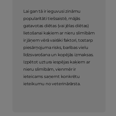
Lai gan tā ir ieguvusi zināmu
popularitāti tiešsaistē, mājās
gatavotas diētas (vai jēlas diētas)
lietošanai kaķiem ar nieru slimībām
ir jāņem vērā vairāki faktori, tostarp
piesārņojuma risks, barības vielu
līdzsvarošana un kopējās izmaksas.
Izpētot uztura iespējas kaķiem ar
nieru slimībām, vienmēr ir
ieteicams saņemt konkrētu
ieteikumu no veterinārārsta.