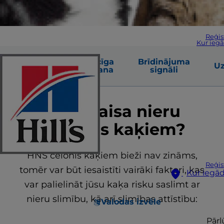
Reģis
Kur iegā
Biežākie
Savlaicīga
Brīdinājuma
Uz
cēloņi
atklāšana
signāli
Kas izraisa nieru
slimības kaķiem?
HNS cēlonis kaķiem bieži nav zināms,
Reģis
tomēr var būt iesaistīti vairāki faktori, kas
Kur iegād
var palielināt jūsu kaķa risku saslimt ar
nieru slimību, kā arī slimības attīstību:
Valodas izvēle
Pārl