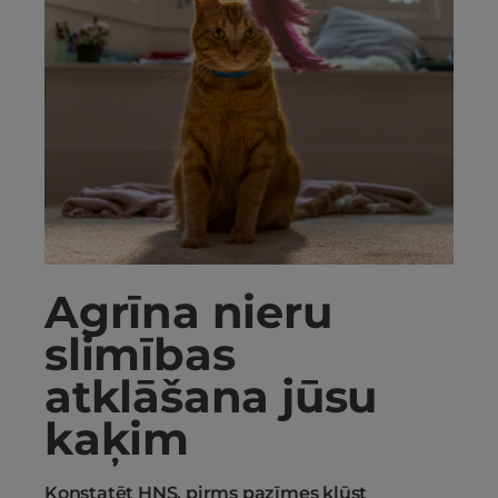
Agrīna nieru
slimības
atklāšana jūsu
kaķim
Konstatēt HNS, pirms pazīmes kļūst