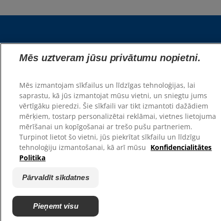
Globāli
Mēs uztveram jūsu privātumu nopietni.
Resursi
Mēs izmantojam sīkfailus un līdzīgas tehnoloģijas, lai
Sazinieties ar mums
saprastu, kā jūs izmantojat mūsu vietni, un sniegtu jums
Vietnes karte
vērtīgāku pieredzi. Šie sīkfaili var tikt izmantoti dažādiem
mērķiem, tostarp personalizētai reklāmai, vietnes lietojuma
mērīšanai un kopīgošanai ar trešo pušu partneriem.
Mūsu vietnes
Turpinot lietot šo vietni, jūs piekrītat sīkfailu un līdzīgu
Karjera
tehnoloģiju izmantošanai, kā arī mūsu
Konfidencialitātes
Patversmes partneri
Politika
Pārvaldīt sīkdatnes
Pieņemt visu