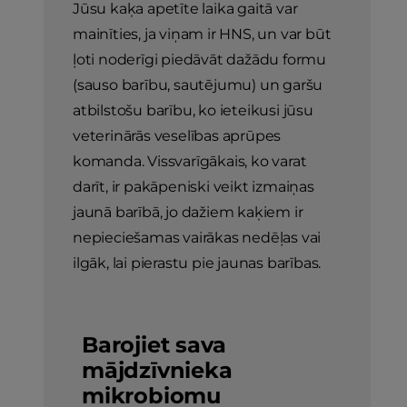
Jūsu kaķa apetīte laika gaitā var
mainīties, ja viņam ir HNS, un var būt
ļoti noderīgi piedāvāt dažādu formu
(sauso barību, sautējumu) un garšu
atbilstošu barību, ko ieteikusi jūsu
veterinārās veselības aprūpes
komanda. Vissvarīgākais, ko varat
darīt, ir pakāpeniski veikt izmaiņas
jaunā barībā, jo dažiem kaķiem ir
nepieciešamas vairākas nedēļas vai
ilgāk, lai pierastu pie jaunas barības.
Barojiet sava
mājdzīvnieka
mikrobiomu