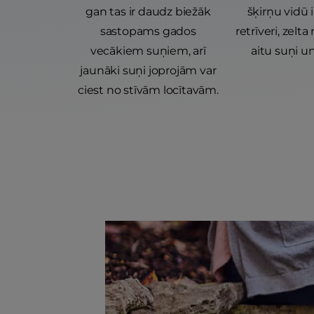
gan tas ir daudz biežāk
šķirņu vidū 
sastopams gados
retrīveri, zelta
vecākiem suņiem, arī
aitu suņi un
jaunāki suņi joprojām var
ciest no stīvām locītavām.