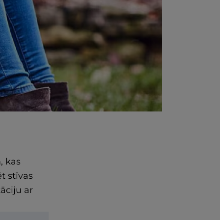
, kas
t stīvas
āciju ar