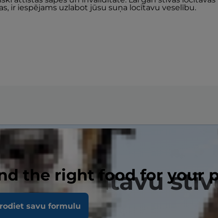
s, ir iespējams uzlabot jūsu suņa locītavu veselību.
nd the right food for your 
zraisa locītavu st
rodiet savu formulu