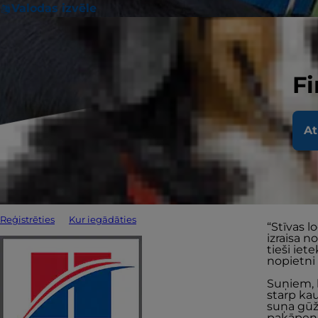
Valodas izvēle
Fi
At
Vai
loc
Reģistrēties
Kur iegādāties
“Stīvas l
izraisa n
tieši iet
nopietni 
Suņiem, k
starp kau
suņa gūža
pakāpenis