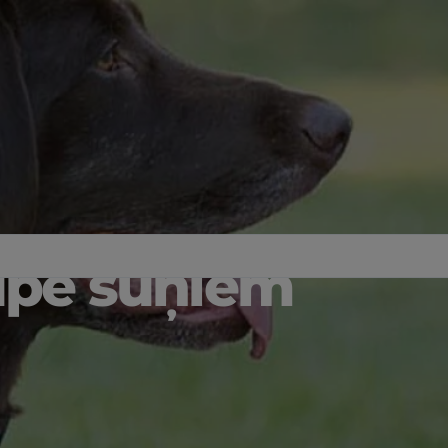
ūpe suņiem