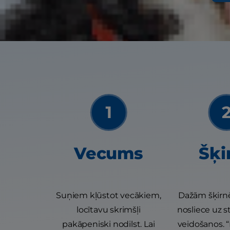
Ir daudz iemesl
Vecums
Šķi
Suņiem kļūstot vecākiem,
Dažām šķirnē
locītavu skrimšļi
nosliece uz s
pakāpeniski nodilst. Lai
veidošanos. 