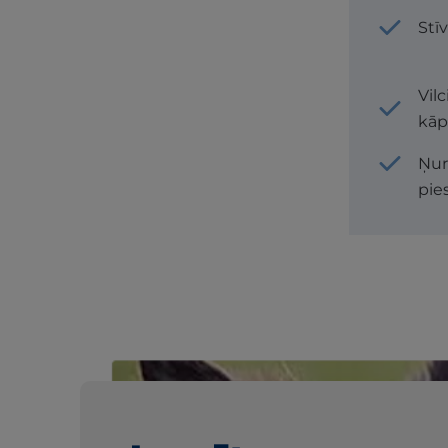
Stī
Vil
kā
Ņur
pie