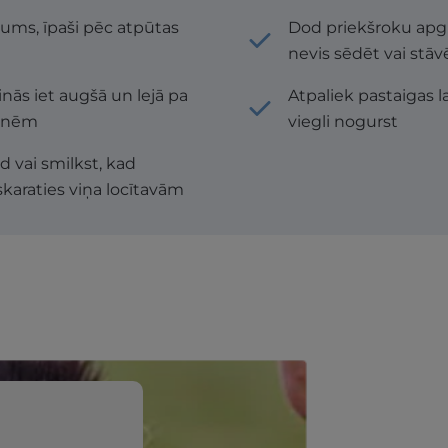
vums, īpaši pēc atpūtas
Dod priekšroku apgu
nevis sēdēt vai stāv
cinās iet augšā un lejā pa
Atpaliek pastaigas la
pnēm
viegli nogurst
d vai smilkst, kad
skaraties viņa locītavām