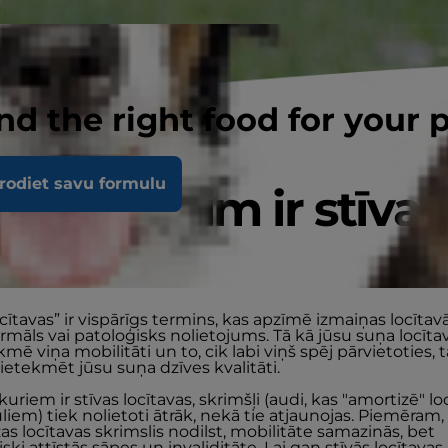
nd the right food for your 
rodiet savu formulu
 jūsu sunim ir stīvas
ītavas?
ocītavas” ir vispārīgs termins, kas apzīmē izmaiņas locītav
ormāls vai patoloģisks nolietojums. Tā kā jūsu suņa locīt
ekmē viņa mobilitāti un to, cik labi viņš spēj pārvietoties, t
ietekmēt jūsu suņa dzīves kvalitāti.
uriem ir stīvas locītavas, skrimšļi (audi, kas "amortizē" lo
liem) tiek nolietoti ātrāk, nekā tie atjaunojas. Piemēram,
s locītavas skrimslis nodilst, mobilitāte samazinās, bet
ki attīstās sāpes un invaliditāte. Lai gan stīvās locītavas