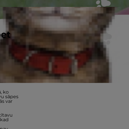
pet
ā, ko
avu sāpes
ās var
cītavu
 kad
 nav