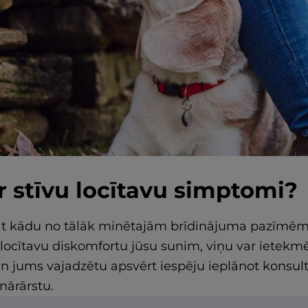
ir stīvu locītavu simptomi?
t kādu no tālāk minētajām brīdinājuma pazīmēm
 locītavu diskomfortu jūsu sunim, viņu var ietekmē
un jums vajadzētu apsvērt iespēju ieplānot konsult
nārārstu.