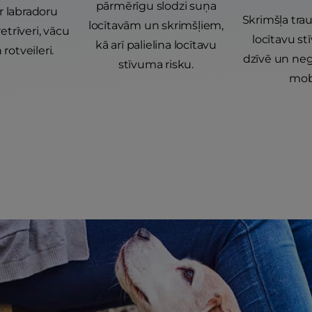
pārmērīgu slodzi suņa
ir labradoru
Skrimšļa trau
locītavām un skrimšļiem,
 retrīveri, vācu
locītavu s
kā arī palielina locītavu
 rotveileri.
dzīvē un neg
stīvuma risku.
mobi