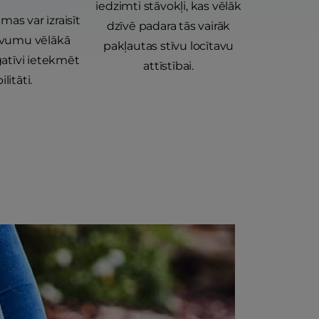
iedzimti stāvokļi, kas vēlāk
mas var izraisīt
dzīvē padara tās vairāk
tīvumu vēlākā
pakļautas stīvu locītavu
atīvi ietekmēt
attīstībai.
litāti.