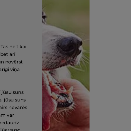
Tas ne tikai
bet arī
un novērst
rīgi viņa
i jūsu suns
a, jūsu suns
vairs nevarēs
ņam var
t nedaudz
jūs varat