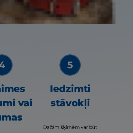
diskomfortu, kas
aimes
Iedzimti
umi vai
stāvokļi
umas
Dažām šķirnēm var būt