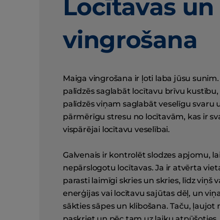
Locītavas un
vingrošana
Maiga vingrošana ir ļoti laba jūsu sunim. 
palīdzēs saglabāt locītavu brīvu kustību, 
palīdzēs viņam saglabāt veselīgu svaru 
pārmērīgu stresu no locītavām, kas ir sva
vispārējai locītavu veselībai.
Galvenais ir kontrolēt slodzes apjomu, la
nepārslogotu locītavas. Ja ir atvērta viet
parasti laimīgi skries un skries, līdz viņš 
enerģijas vai locītavu sajūtas dēļ, un vi
sākties sāpes un klibošana. Taču, ļaujo
paskriet un pēc tam uz laiku atpūšoties, 