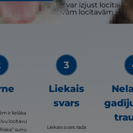
u, kāpēc jūsu suns var izjust locītavu 
saistīts ar stīvām locītavām.
rne
Liekais
Nel
svars
gadīj
m ir lielāka
tra
tīvu locītavu
Liekais svars rada
“Riska” suņu