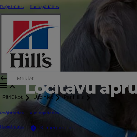
Reģistrēties
Kur iegādāties
Locītavu apr
Pārlūkot
Uzziniet
Par Hill's
Reģistrēties
Kur iegādāties
Reģistrēties
Kur iegādāties