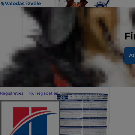
Valodas izvēle
Fi
At
Reģistrēties
Kur iegādāties