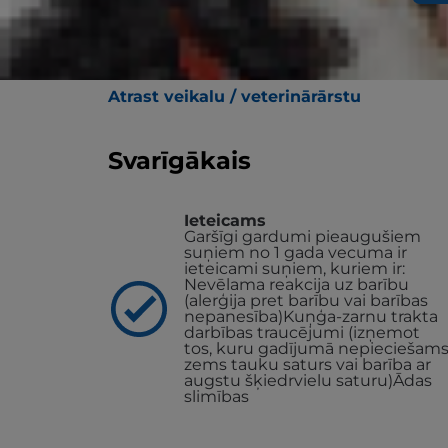
Hill's Hypoallergenic gardumi ir lolojumdzī
vecākiem pieaugušiem suņiem ar barības n
prebiotiku maisījumu, šie garšīgie gardum
veselību.
Atrast veikalu / veterinārārstu
Svarīgākais
Ieteicams
Garšīgi gardumi pieaugušiem
suņiem no 1 gada vecuma ir
ieteicami suņiem, kuriem ir:
Nevēlama reakcija uz barību
(alerģija pret barību vai barības
nepanesība)
Kuņģa-zarnu trakta
darbības traucējumi (izņemot
tos, kuru gadījumā nepieciešam
zems tauku saturs vai barība ar
augstu šķiedrvielu saturu)
Ādas
slimības