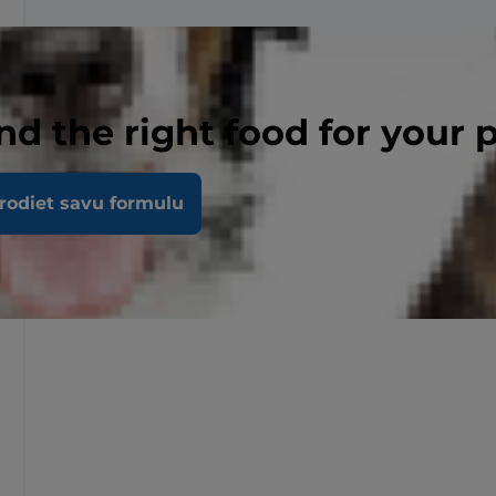
nd the right food for your 
rodiet savu formulu