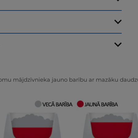
s
apjomu mājdzīvnieka jauno barību ar mazāku daudz