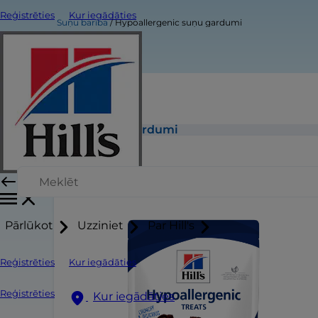
Reģistrēties
Kur iegādāties
Suņu barība
Hypoallergenic suņu gardumi
Hypoallergenic suņu gardumi
Pārlūkot
Uzziniet
Par Hill's
Reģistrēties
Kur iegādāties
Reģistrēties
Kur iegādāties