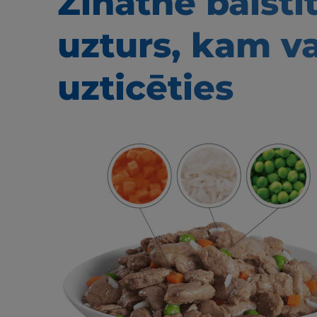
Zinātnē balstī
uzturs, kam v
uzticēties