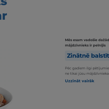
ts
ar
Mēs esam vadošie dažādās
mājdzīvnieks ir pelnījis
Zinātnē balstī
Pēc gadiem ilgi pētījumie
ne tikai jūsu mājdzīvnieka
Uzzināt vairāk