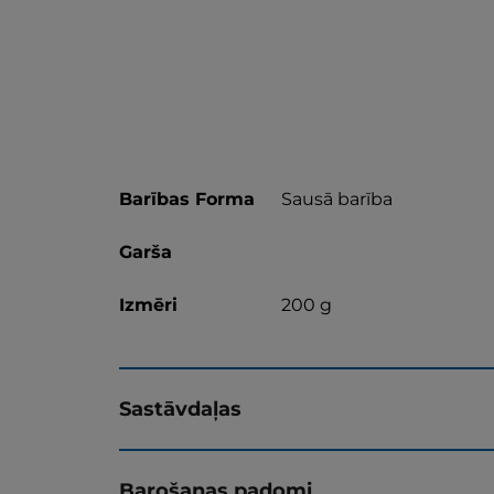
Barības Forma
Sausā barība
Garša
Izmēri
200 g
Sastāvdaļas
Barošanas padomi