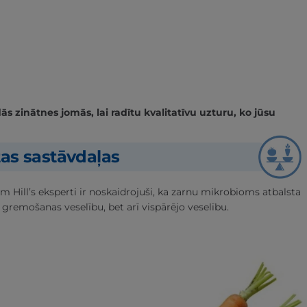
 zinātnes jomās, lai radītu kvalitatīvu uzturu, ko jūsu
tas sastāvdaļas
m Hill’s eksperti ir noskaidrojuši, ka zarnu mikrobioms atbalsta
 gremošanas veselību, bet arī vispārējo veselību.