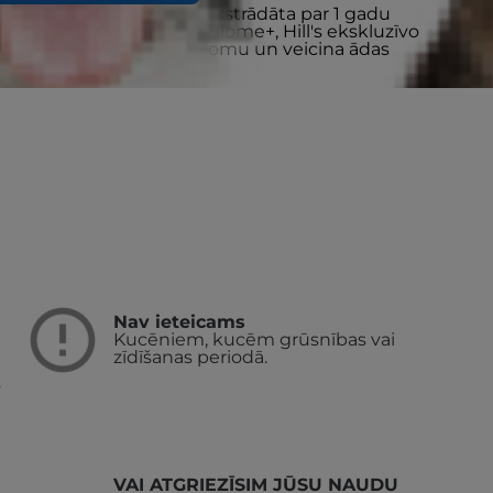
vnieku papildbarība, kas izstrādāta par 1 gadu
epanesamību. Ar ActivBiome+, Hill's ekskluzīvo
i baro jūsu suņa mikrobiomu un veicina ādas
Nav ieteicams
Kucēniem, kucēm grūsnības vai
zīdīšanas periodā.
s
VAI ATGRIEZĪSIM JŪSU NAUDU