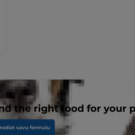
nd the right food for your 
u gardumi
rodiet savu formulu