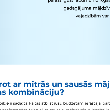
parasti gūst labumu no ikg
gadagājuma mājdzīvn
vajadzībām var
rot ar mitrās un sausās mā
as kombināciju?
ilde ir šāda: tā, kā tas atbilst jūsu budžetam, ierastajai ba