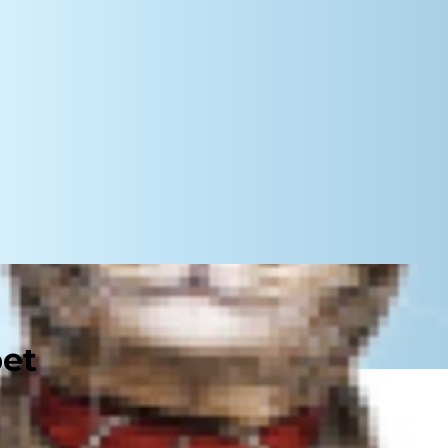
pet
kā mīlulis ar labpatiku notiesā