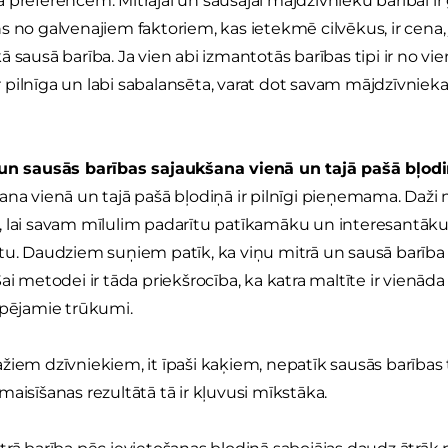
 preferencēm. Mitrajai un sausajai mājdzīvnieku barībai ir
s no galvenajiem faktoriem, kas ietekmē cilvēkus, ir cen
 sausā barība. Ja vien abi izmantotās barības tipi ir no vi
a ir pilnīga un labi sabalansēta, varat dot savam mājdzīvni
 un sausās barības sajaukšana vienā un tajā pašā bļod
ana vienā un tajā pašā bļodiņā ir pilnīgi pieņemama. Daži
 lai savam mīlulim padarītu patīkamāku un interesantāku s
tu. Daudziem suņiem patīk, ka viņu mitrā un sausā barība i
Šai metodei ir tāda priekšrocība, ka katra maltīte ir vienāda
spējamie trūkumi.
žiem dzīvniekiem, it īpaši kaķiem, nepatīk sausās barības
maisīšanas rezultātā tā ir kļuvusi mīkstāka.