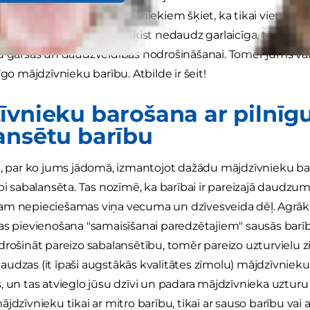
. Dažiem mājdzīvnieku īpašniekiem šķiet, ka tikai viena bar
na, var mājdzīvniekiem šķist nedaudz garlaicīga, tādēļ mitr
u garšas un daudzveidības nodrošināšanai. Tomēr jums var 
īgo mājdzīvnieku barību. Atbilde ir šeit!
īvnieku barošana ar pilnīgu
ansētu barību
a, par ko jums jādomā, izmantojot dažādu mājdzīvnieku barī
bi sabalansēta. Tas nozīmē, ka barībai ir pareizajā daudzum
m nepieciešamas viņa vecuma un dzīvesveida dēļ. Agrāk 
as pievienošana "samaisīšanai paredzētajiem" sausās ba
drošināt pareizo sabalansētību, tomēr pareizo uzturvielu z
udzas (it īpaši augstākās kvalitātes zīmolu) mājdzīvnieku b
, un tas atvieglo jūsu dzīvi un padara mājdzīvnieka uzturu
jdzīvnieku tikai ar mitro barību, tikai ar sauso barību vai