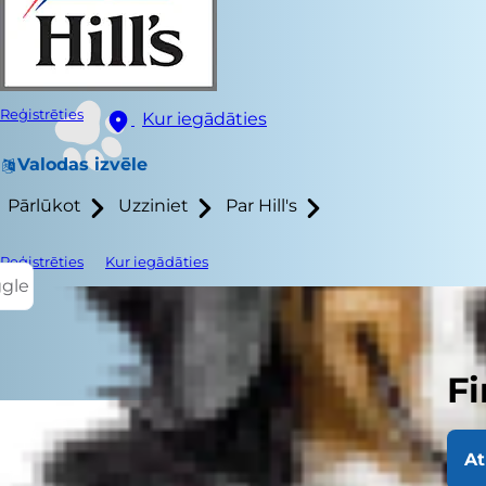
Reģistrēties
Kur iegādāties
Valodas izvēle
Pārlūkot
Uzziniet
Par Hill's
Reģistrēties
Kur iegādāties
ggle
Fi
At
Viens no māj