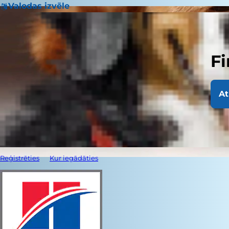
Valodas izvēle
Fi
At
Reģistrēties
Kur iegādāties