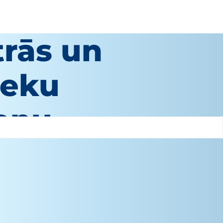
trās un
ieku
šanu