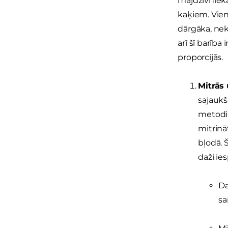
mājdzīvnieka
kaķiem. Vien
dārgāka, nekā
arī šī barīb
proporcijās.
Mitrās
sajaukš
metodi,
mitrinā
bļodā. 
daži ie
Da
sa