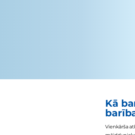
Kā ba
barīb
Vienkārša atb