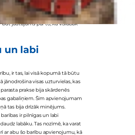
ības veida, konkrētāk, tikai sausās
ās barības pievienošana ir lielisks
būt jautājums par to, kā vislabāk
 un labi
bu, ir tas, lai visā kopumā tā būtu
ā jānodrošina visas uzturvielas, kas
parasta prakse bija skārdenēs
rības gabaliņiem. Šim apvienojumam
iņā tas bija drīzāk minējums.
arības ir pilnīgas un labi
 daudz labāku. Tas nozīmē, ka varat
 arī ar abu šo barību apvienojumu, kā