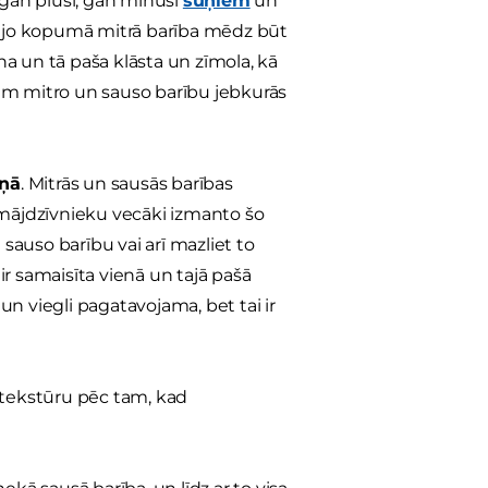
 gan plusi, gan mīnusi
suņiem
un
a, jo kopumā mitrā barība mēdz būt
ena un tā paša klāsta un zīmola, kā
ekam mitro un sauso barību jebkurās
iņā
. Mitrās un sausās barības
 mājdzīvnieku vecāki izmanto šo
auso barību vai arī mazliet to
r samaisīta vienā un tajā pašā
 un viegli pagatavojama, bet tai ir
 tekstūru pēc tam, kad