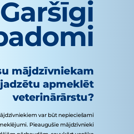
Garšīgi
padomi
ūsu mājdzīvniekam
jadzētu apmeklēt
veterinārārstu?
jdzīvniekiem var būt nepieciešami
pmeklējumi. Pieaugušie mājdzīvnieki