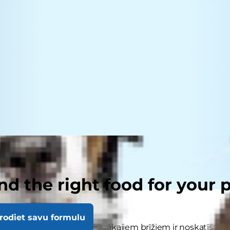
nd the right food for your 
rodiet savu formulu
dzīvnieku vecāku patīkamākajiem brīžiem ir noskatīšanās, 