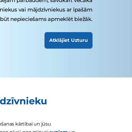
adējām pārbaudēm, savukārt vecāka
iekus vai mājdzīvniekus ar īpašām
 būt nepieciešams apmeklēt biežāk.
Atklājiet Uzturu
jdzīvnieku
rošanas kārtībai un jūsu