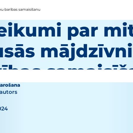
ku barības samaisīšanu
eikumi par mi
usās mājdzīvn
rības samaisī
barošana
autors
2024