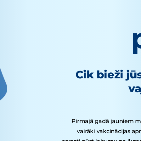
Cik bieži j
va
Pirmajā gadā jauniem mā
vairāki vakcinācijas a