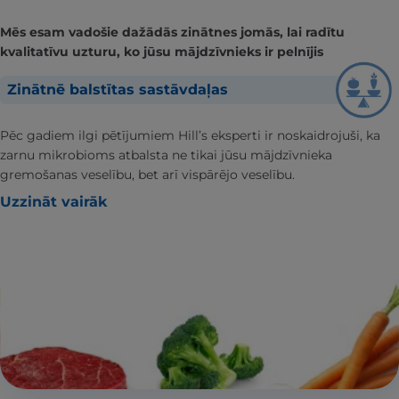
Mēs esam vadošie dažādās zinātnes jomās, lai radītu
kvalitatīvu uzturu, ko jūsu mājdzīvnieks ir pelnījis
Zinātnē balstītas sastāvdaļas
Pēc gadiem ilgi pētījumiem Hill’s eksperti ir noskaidrojuši, ka
zarnu mikrobioms atbalsta ne tikai jūsu mājdzīvnieka
gremošanas veselību, bet arī vispārējo veselību.
Uzzināt vairāk