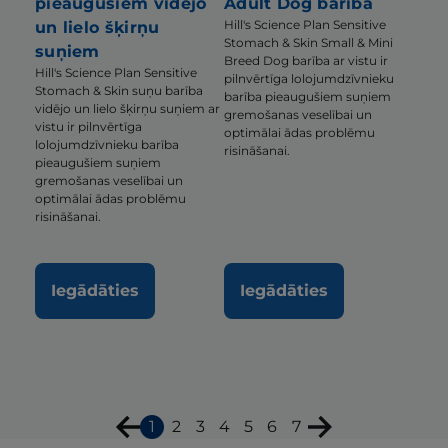
pieaugušiem vidējo
Adult Dog barība
Hill's Science Plan Sensitive
un lielo šķirņu
Stomach & Skin Small & Mini
suņiem
Breed Dog barība ar vistu ir
Hill's Science Plan Sensitive
pilnvērtīga lolojumdzīvnieku
Stomach & Skin suņu barība
barība pieaugušiem suņiem
vidējo un lielo šķirņu suņiem ar
gremošanas veselībai un
vistu ir pilnvērtīga
optimālai ādas problēmu
lolojumdzīvnieku barība
risināšanai.
pieaugušiem suņiem
gremošanas veselībai un
optimālai ādas problēmu
risināšanai.
Iegādāties
Iegādāties
1
2
3
4
5
6
7