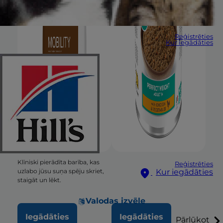
Reģistrēties
Kur iegādāties
Klīniski pierādīta barība, kas
Reģistrēties
Kur iegādāties
uzlabo jūsu suņa spēju skriet,
staigāt un lēkt.
Valodas izvēle
Iegādāties
Iegādāties
Pārlūkot