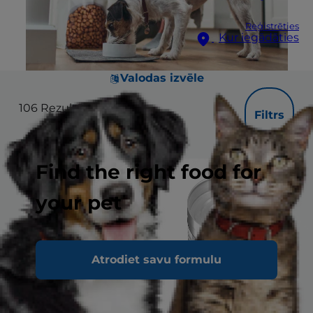
Reģistrēties
Kur iegādāties
Valodas izvēle
106
Rezultāti
Filtrs
Find the right food for
your pet
Atrodiet savu formulu