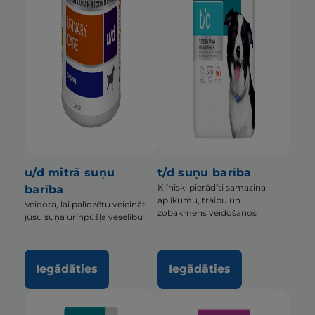
u/d mitrā suņu
t/d suņu barība
Klīniski pierādīti samazina
barība
aplikumu, traipu un
Veidota, lai palīdzētu veicināt
zobakmens veidošanos
jūsu suņa urīnpūšļa veselību
Iegādāties
Iegādāties