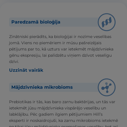
Paredzamā bioloģija
Zinātniski pierādīts, ka bioloģijai ir nozīme veselības
jomā. Viens no piemēriem ir mūsu pašreizējais
pētījums par to, kā uzturs var ietekmēt mājdzīvnieka
gēnu ekspresiju, lai palīdzētu viņiem dzīvot veselīgu
dzīvi.
Uzzināt vairāk
Mājdzīvnieka mikrobioms
Prebiotikas ir tās, kas baro zarnu baktērijas, un tās var
ietekmēt jūsu mājdzīvnieka vispārējo veselību un
labklājību. Pēc gadiem ilgiem pētījumiem Hill’s
eksperti ir noskaidrojuši, ka zarnu mikrobioms ietekmē
ne tikai jūsu mājdzīvnieka gremošanas veselību, bet arī