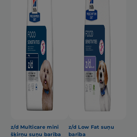
z/d Multicare mini
z/d Low Fat suņu
šķirņu suņu barība
barība