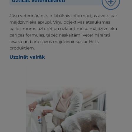
Uzticas veterinārārsti
Jūsu veterinārārsts ir labākais informācijas avots par
mājdzīvnieka aprūpi. Viņu objektīvās atsauksmes
palīdz mums uzturēt un uzlabot mūsu mājdzīvnieku
barības formulas, tāpēc neskaitāmi veterinārārsti
iesaka un baro savus mājdzīvniekus ar Hill's
produktiem.
Uzzināt vairāk