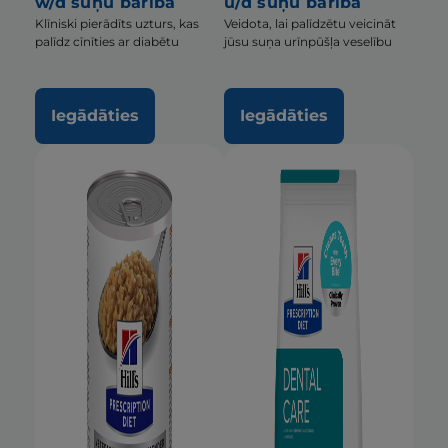
w/d suņu barība
u/d suņu barība
Klīniski pierādīts uzturs, kas
Veidota, lai palīdzētu veicināt
palīdz cīnīties ar diabētu
jūsu suņa urīnpūšļa veselību
Iegādāties
Iegādāties