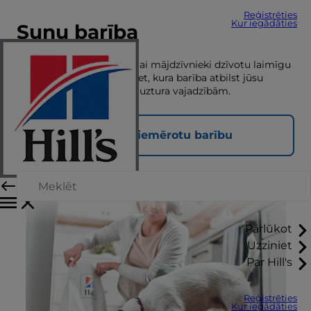
Reģistrēties
Kur iegādāties
Suņu barība
Pareizs uzturs ir būtisks, lai mājdzīvnieki dzīvotu laimīgu
un veselīgu dzīvi. Apskatiet, kura barība atbilst jūsu
mājdzīvnieka unikālajām uztura vajadzībām.
Atrodiet piemērotu barību
Pārlūkot
Uzziniet
Par Hill's
Reģistrēties
Kur iegādāties