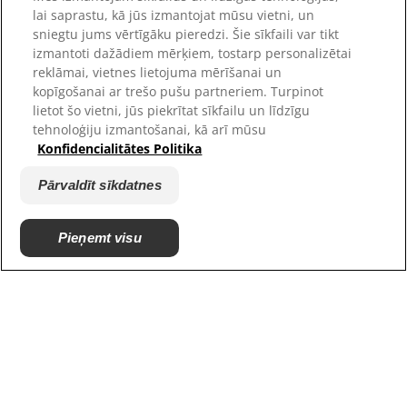
Vietnes karte
lai saprastu, kā jūs izmantojat mūsu vietni, un
sniegtu jums vērtīgāku pieredzi. Šie sīkfaili var tikt
izmantoti dažādiem mērķiem, tostarp personalizētai
Mūsu vietnes
reklāmai, vietnes lietojuma mērīšanai un
Karjera
kopīgošanai ar trešo pušu partneriem. Turpinot
Patversmes partneri
lietot šo vietni, jūs piekrītat sīkfailu un līdzīgu
tehnoloģiju izmantošanai, kā arī mūsu
Konfidencialitātes Politika
Pārvaldīt sīkdatnes
Pieņemt visu
© 2025 Hill's Pet Nutrition, Inc.
All rights reserved.
As used herein, denotes registered trademark status
in the U.S. only; registration status in other
geographies may be different. Your use of this site is
subject to our terms.