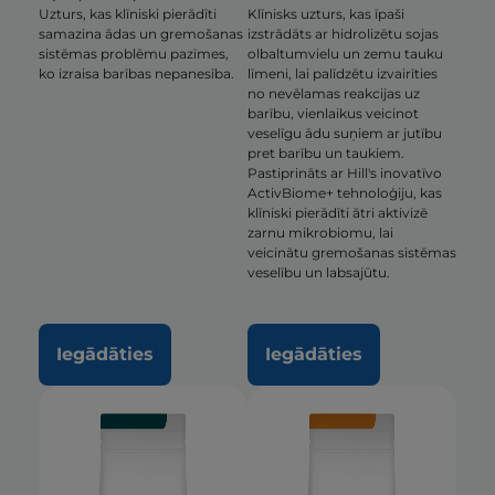
Uzturs, kas klīniski pierādīti
Klīnisks uzturs, kas īpaši
samazina ādas un gremošanas
izstrādāts ar hidrolizētu sojas
sistēmas problēmu pazīmes,
olbaltumvielu un zemu tauku
ko izraisa barības nepanesība.
līmeni, lai palīdzētu izvairīties
no nevēlamas reakcijas uz
barību, vienlaikus veicinot
veselīgu ādu suņiem ar jutību
pret barību un taukiem.
Pastiprināts ar Hill's inovatīvo
ActivBiome+ tehnoloģiju, kas
klīniski pierādīti ātri aktivizē
zarnu mikrobiomu, lai
veicinātu gremošanas sistēmas
veselību un labsajūtu.
Iegādāties
Iegādāties