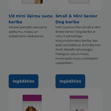
t/d mini šķirņu suņu
Small & Mini Senior
barība
Dog barība
Klīniski pierādīti samazina
Hill's Science Plan Small & Mini
aplikumu, traipu un
Breed Senior Dog barība ar
zobakmens veidošanos
vistu ir pilnvērtīga
lolojumdzīvnieku barība, kas
īpaši izstrādāta ar ActivBiome+
Multi-Benefit tehnoloģiju.
Pielāgots uzturs mazo,
novecojošo suņu unikālajām
vajadzībām.
Iegādāties
Iegādāties