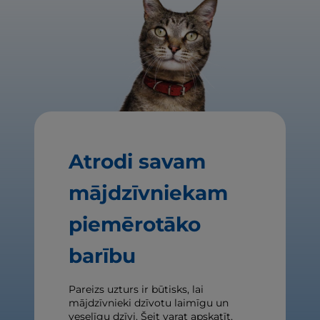
Atrodi savam
mājdzīvniekam
piemērotāko
barību
Pareizs uzturs ir būtisks, lai
mājdzīvnieki dzīvotu laimīgu un
veselīgu dzīvi. Šeit varat apskatīt,