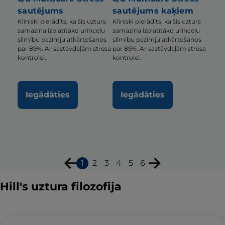
sautējums
sautējums kaķiem
Klīniski pierādīts, ka šis uzturs
Klīniski pierādīts, ka šis uzturs
samazina izplatītāko urīnceļu
samazina izplatītāko urīnceļu
slimību pazīmju atkārtošanos
slimību pazīmju atkārtošanos
par 89%. Ar sastāvdaļām stresa
par 89%. Ar sastāvdaļām stresa
kontrolei.
kontrolei.
Iegādāties
Iegādāties
1
2
3
4
5
6
Hill's uztura filozofija