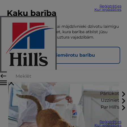
Reģistrēties
Kur iegādāties
Kaķu barība
Pareizs uzturs ir būtisks, lai mājdzīvnieki dzīvotu laimīgu
un veselīgu dzīvi. Apskatiet, kura barība atbilst jūsu
mājdzīvnieka unikālajām uztura vajadzībām.
Atrodiet piemērotu barību
Pārlūkot
Uzziniet
Par Hill's
Reģistrēties
Kur iegādāties