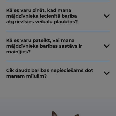
Kā es varu zināt, kad mana
mājdzīvnieka iecienītā barība
atgriezīsies veikalu plauktos?
Kā es varu pateikt, vai mana
mājdzīvnieka barības sastāvs ir
mainījies?
Cik daudz barības nepieciešams dot
manam mīlulim?