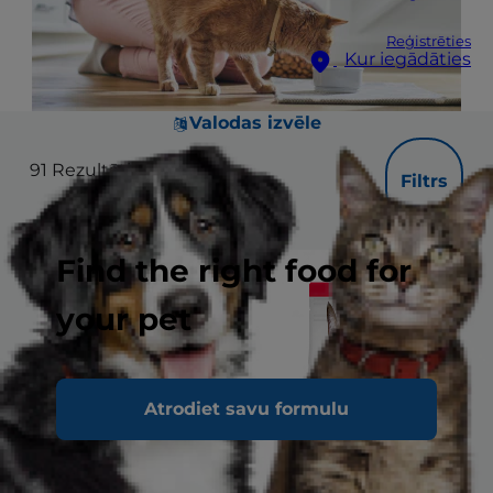
Reģistrēties
Kur iegādāties
Valodas izvēle
91
Rezultāti
Filtrs
Find the right food for
your pet
Atrodiet savu formulu