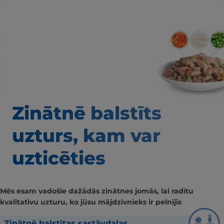
Zinātnē balstīts
uzturs, kam var
uzticēties
Mēs esam vadošie dažādās zinātnes jomās, lai radītu
kvalitatīvu uzturu, ko jūsu mājdzīvnieks ir pelnījis
Zinātnē balstītas sastāvdaļas