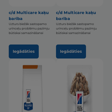
c/d Multicare kaķu
c/d Multicare kaķu
barība
barība
Uzturs biežāk sastopamo
Uzturs biežāk sastopamo
urīnceļu problēmu pazīmju
urīnceļu problēmu pazīmju
būtiskai samazināšanai
būtiskai samazināšanai
Iegādāties
Iegādāties