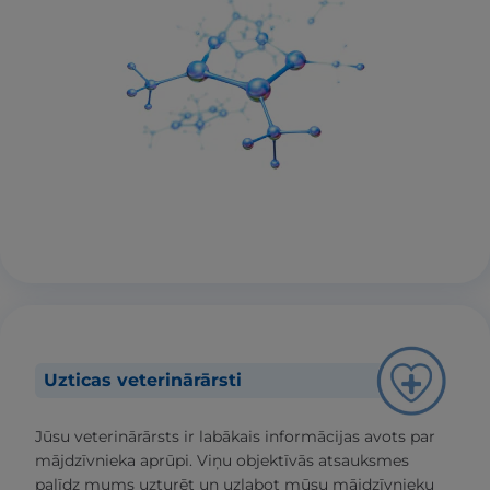
Uzticas veterinārārsti
Jūsu veterinārārsts ir labākais informācijas avots par
mājdzīvnieka aprūpi. Viņu objektīvās atsauksmes
palīdz mums uzturēt un uzlabot mūsu mājdzīvnieku