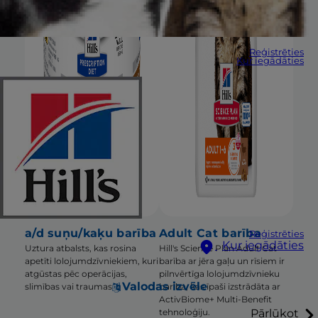
Reģistrēties
Kur iegādāties
a/d suņu/kaķu barība
Adult Cat barība
Reģistrēties
Kur iegādāties
Uztura atbalsts, kas rosina
Hill's Science Plan Adult Cat
apetīti lolojumdzīvniekiem, kuri
barība ar jēra gaļu un rīsiem ir
atgūstas pēc operācijas,
pilnvērtīga lolojumdzīvnieku
Valodas izvēle
slimības vai traumas
barība, kas īpaši izstrādāta ar
ActivBiome+ Multi-Benefit
Pārlūkot
tehnoloģiju.