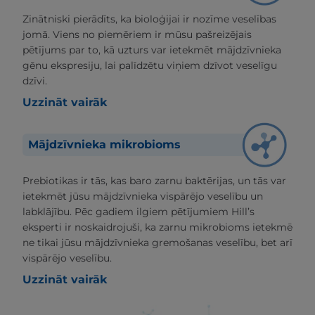
Zinātniski pierādīts, ka bioloģijai ir nozīme veselības
jomā. Viens no piemēriem ir mūsu pašreizējais
pētījums par to, kā uzturs var ietekmēt mājdzīvnieka
gēnu ekspresiju, lai palīdzētu viņiem dzīvot veselīgu
dzīvi.
Uzzināt vairāk
Mājdzīvnieka mikrobioms
Prebiotikas ir tās, kas baro zarnu baktērijas, un tās var
ietekmēt jūsu mājdzīvnieka vispārējo veselību un
labklājību. Pēc gadiem ilgiem pētījumiem Hill’s
eksperti ir noskaidrojuši, ka zarnu mikrobioms ietekmē
ne tikai jūsu mājdzīvnieka gremošanas veselību, bet arī
vispārējo veselību.
Uzzināt vairāk