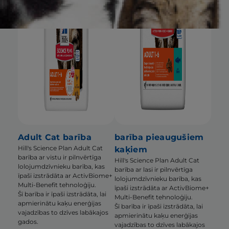
Adult Cat barība
barība pieaugušiem
Hill's Science Plan Adult Cat
kaķiem
barība ar vistu ir pilnvērtīga
Hill's Science Plan Adult Cat
lolojumdzīvnieku barība, kas
barība ar lasi ir pilnvērtīga
īpaši izstrādāta ar ActivBiome+
lolojumdzīvnieku barība, kas
Multi-Benefit tehnoloģiju.
īpaši izstrādāta ar ActivBiome+
Šī barība ir īpaši izstrādāta, lai
Multi-Benefit tehnoloģiju.
apmierinātu kaķu enerģijas
Šī barība ir īpaši izstrādāta, lai
vajadzības to dzīves labākajos
apmierinātu kaķu enerģijas
gados.
vajadzības to dzīves labākajos