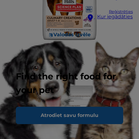
Reģistrēties
Kur iegādāties
Valodas izvēle
Find the right food for
your pet
Atrodiet savu formulu