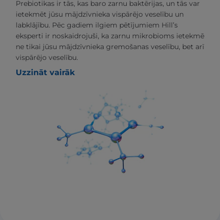
Prebiotikas ir tās, kas baro zarnu baktērijas, un tās var
ietekmēt jūsu mājdzīvnieka vispārējo veselību un
labklājību. Pēc gadiem ilgiem pētījumiem Hill’s
eksperti ir noskaidrojuši, ka zarnu mikrobioms ietekmē
ne tikai jūsu mājdzīvnieka gremošanas veselību, bet arī
vispārējo veselību.
Uzzināt vairāk