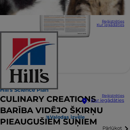
Reģistrēties
Kur iegādāties
Hill's Science Plan
Reģistrēties
CULINARY CREATIONS
Kur iegādāties
BARĪBA VIDĒJO ŠĶIRŅU
Valodas izvēle
PIEAUGUŠIEM SUŅIEM
Pārlūkot