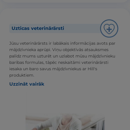
Uzticas veterinārārsti
Jūsu veterinārārsts ir labākais informācijas avots par
mājdzīvnieka aprūpi. Viņu objektīvās atsauksmes
palīdz mums uzturēt un uzlabot mūsu mājdzīvnieku
barības formulas, tāpēc neskaitāmi veterinārārsti
iesaka un baro savus mājdzīvniekus ar Hill's
produktiem.
Uzzināt vairāk