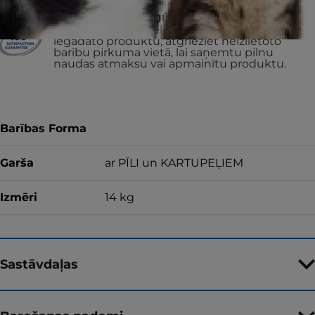
VAI ATGRIEZĪSIM JŪSU NAUDU
Ja kāda iemesla dēļ neesat apmierināts ar
iegādāto produktu, atgrieziet neizlietoto
barību pirkuma vietā, lai saņemtu pilnu
naudas atmaksu vai apmainītu produktu.
Barības Forma
Garša
ar PĪLI un KARTUPEĻIEM
Izmēri
14 kg
Sastāvdaļas