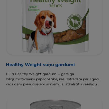
Healthy Weight suņu gardumi
Hill's Healthy Weight gardumi – garšīga
lolojumdzīvnieku papildbarība, kas izstrādāta par 1 gadu
vecākiem pieaugušiem suņiem, lai atbalstītu veselīgu
svara zaudēšanu un uzturēšanu.