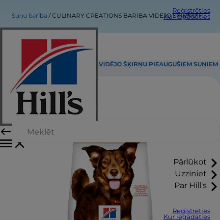
Reģistrēties
Suņu barība
CULINARY CREATIONS BARĪBA VIDĒJO ŠĶIRŅU PIEAUGUŠIEM SUŅIEM
Kur iegādāties
CULINARY CREATIONS BARĪBA VIDĒJO ŠĶIRŅU PIEAUGUŠIEM SUŅIEM
Pārlūkot
Uzziniet
Par Hill's
Reģistrēties
Kur iegādāties