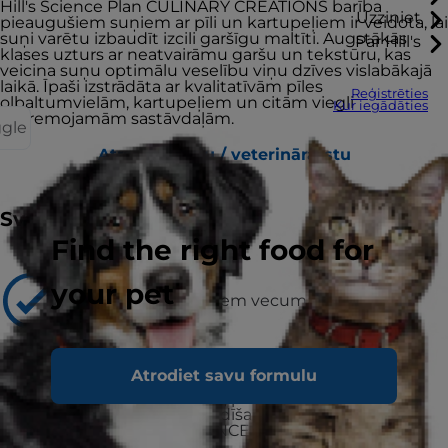
Hill's Science Plan CULINARY CREATIONS barība
Uzziniet
pieaugušiem suņiem ar pīli un kartupeļiem ir veidota, lai
suņi varētu izbaudīt izcili garšīgu maltīti. Augstākās
Par Hill's
klases uzturs ar neatvairāmu garšu un tekstūru, kas
veicina suņu optimālu veselību viņu dzīves vislabākajā
laikā. Īpaši izstrādāta ar kvalitatīvām pīles
Reģistrēties
olbaltumvielām, kartupeļiem un citām viegli
Kur iegādāties
sagremojamām sastāvdaļām.
ggle
Atrast veikalu / veterinārārstu
Svarīgākais
Find the right food for
Ieteicams
your pet
Pieaugušiem suņiem vecumā no 1 līdz
6 gadiem.
Nav ieteicams
Atrodiet savu formulu
Kucēni, kuces grūtniecības vai zīdīšanas
posmā, nobrieduši, pieauguši suņi.
Grūtniecības vai zīdīšanas posmā kucēm ir
jādod HILL'S SCIENCE PLAN Puppy barība.