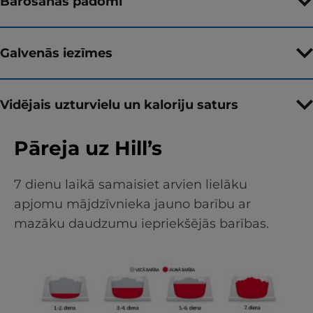
Barošanas padomi
Galvenās iezīmes
Vidējais uzturvielu un kaloriju saturs
Pāreja uz Hill’s
7 dienu laikā samaisiet arvien lielāku
apjomu mājdzīvnieka jauno barību ar
mazāku daudzumu iepriekšējās barības.