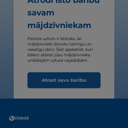
Atrodi īsto barību
savam
mājdzīvniekam
Pareizs uzturs ir būtisks, lai
mājdzīvnieki dzīvotu laimīgu un
veselīgu dzīvi. Šeit apskatiet, kuri
ēdieni atbilst jūsu mājdzīvnieka
unikālajām uztura vajadzībām.
Atrast savu barību
Globāli