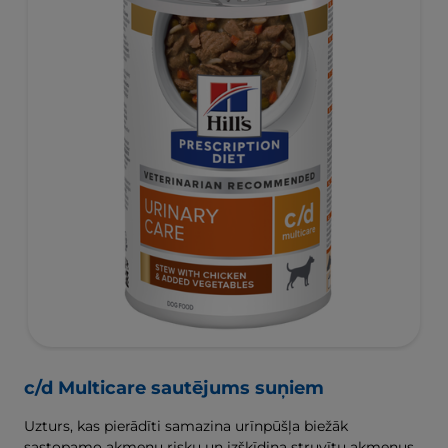
c/d Multicare sautējums suņiem
Uzturs, kas pierādīti samazina urīnpūšļa biežāk
sastopamo akmeņu risku un izšķīdina struvītu akmeņus