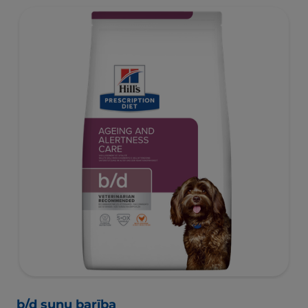
b/d suņu barība