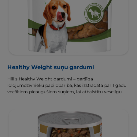
Healthy Weight suņu gardumi
Hill's Healthy Weight gardumi – garšīga
lolojumdzīvnieku papildbarība, kas izstrādāta par 1 gadu
vecākiem pieaugušiem suņiem, lai atbalstītu veselīgu
svara zaudēšanu un uzturēšanu.