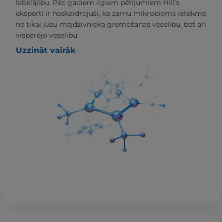
labklājību. Pēc gadiem ilgiem pētījumiem Hill’s
eksperti ir noskaidrojuši, ka zarnu mikrobioms ietekmē
ne tikai jūsu mājdzīvnieka gremošanas veselību, bet arī
vispārējo veselību.
Uzzināt vairāk