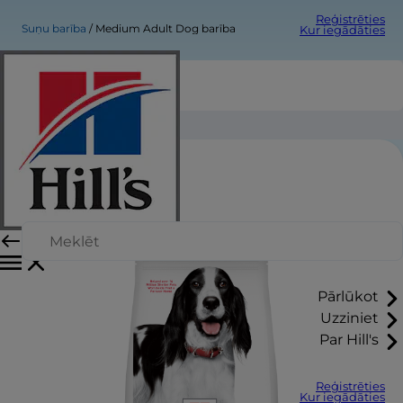
Reģistrēties
Suņu barība
Medium Adult Dog barība
Kur iegādāties
Medium Adult Dog barība
Pārlūkot
Uzziniet
Par Hill's
Reģistrēties
Kur iegādāties