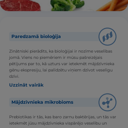
Paredzamā bioloģija
Zinātniski pierādīts, ka bioloģijai ir nozīme veselības
jomā. Viens no piemēriem ir mūsu pašreizējais
pētījums par to, kā uzturs var ietekmēt mājdzīvnieka
gēnu ekspresiju, lai palīdzētu viņiem dzīvot veselīgu
dzīvi.
Uzzināt vairāk
Mājdzīvnieka mikrobioms
Prebiotikas ir tās, kas baro zarnu baktērijas, un tās var
ietekmēt jūsu mājdzīvnieka vispārējo veselību un