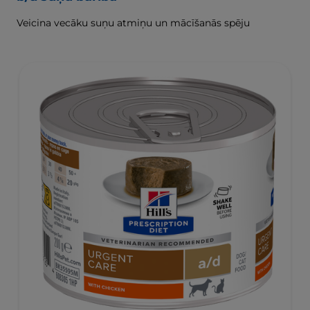
Veicina vecāku suņu atmiņu un mācīšanās spēju