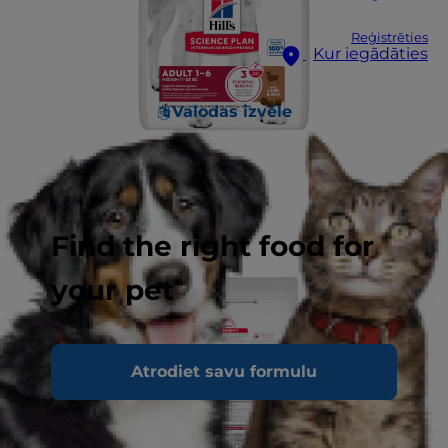
Reģistrēties
Kur iegādāties
Valodas izvēle
Find the right food for
your pet
Atrodiet savu formulu