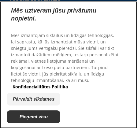
Sazinieties ar mums
Vietnes karte
Mēs uztveram jūsu privātumu
nopietni.
Mūsu vietnes
Mēs izmantojam sīkfailus un līdzīgas tehnoloģijas,
Karjera
lai saprastu, kā jūs izmantojat mūsu vietni, un
Patversmes partneri
sniegtu jums vērtīgāku pieredzi. Šie sīkfaili var tikt
izmantoti dažādiem mērķiem, tostarp personalizētai
reklāmai, vietnes lietojuma mērīšanai un
kopīgošanai ar trešo pušu partneriem. Turpinot
lietot šo vietni, jūs piekrītat sīkfailu un līdzīgu
tehnoloģiju izmantošanai, kā arī mūsu
Konfidencialitātes Politika
Pārvaldīt sīkdatnes
© 2025 Hill's Pet Nutrition, Inc.
Pieņemt visu
All rights reserved.
As used herein, denotes registered trademark status
in the U.S. only; registration status in other
geographies may be different. Your use of this site is
subject to our terms.