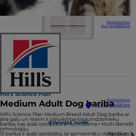
Reģistrēties
Kur iegādāties
Hill's Science Plan
Reģistrēties
Medium Adult Dog barība
Kur iegādāties
Hill's Science Plan Medium Breed Adult Dog barība ar
jēra gaļu un rīsiem ir pilnvērtīga lolojumdzīvnieku
Valodas izvēle
barība, kas īpaši izstrādāta ar ActivBiome+ Multi-Benefit
tehnoloģiju.
Šī barība ir īpaši izstrādāta, lai apmierinātu vidējo šķirņu
Pārlūkot