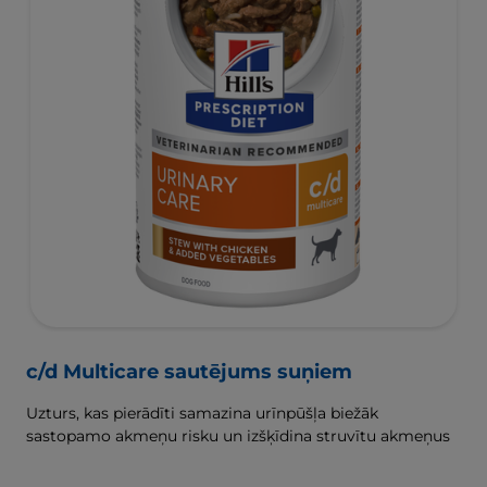
c/d Multicare sautējums suņiem
Uzturs, kas pierādīti samazina urīnpūšļa biežāk
sastopamo akmeņu risku un izšķīdina struvītu akmeņus