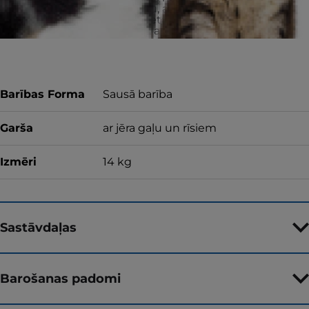
iegādāto produktu, atgrieziet neizlietoto
barību pirkuma vietā, lai saņemtu pilnu
naudas atmaksu vai apmainītu produktu.
Barības Forma
Sausā barība
Garša
ar jēra gaļu un rīsiem
Izmēri
14 kg
Sastāvdaļas
Barošanas padomi