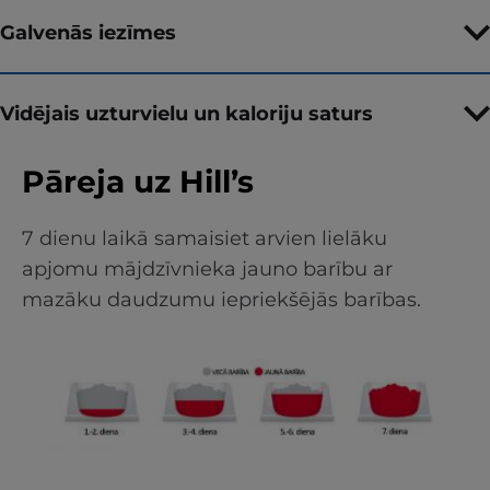
Galvenās iezīmes
Vidējais uzturvielu un kaloriju saturs
Pāreja uz Hill’s
7 dienu laikā samaisiet arvien lielāku
apjomu mājdzīvnieka jauno barību ar
mazāku daudzumu iepriekšējās barības.