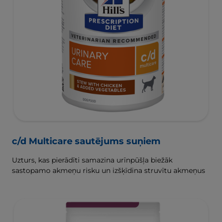
c/d Multicare sautējums suņiem
Uzturs, kas pierādīti samazina urīnpūšļa biežāk
sastopamo akmeņu risku un izšķīdina struvītu akmeņus