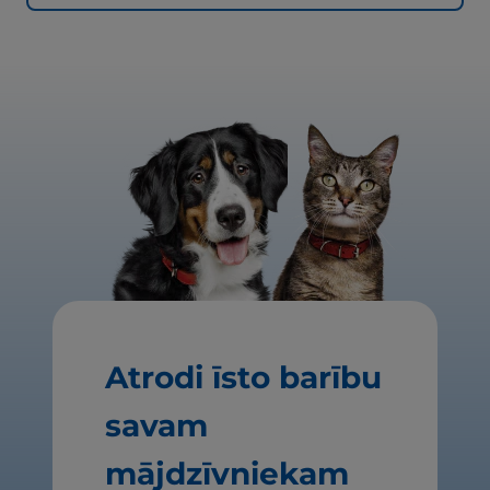
Atrodi īsto barību
savam
mājdzīvniekam