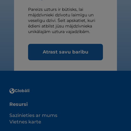
Pareizs uzturs ir būtisks, lai
mājdzīvnieki dzīvotu laimīgu un
veselīgu dzīvi. Šeit apskatiet, kuri
ēdieni atbilst jūsu mājdzīvnieka
unikālajām uztura vajadzībām.
Atrast savu barību
Globāli
Resursi
Sazinieties ar mums
Vietnes karte