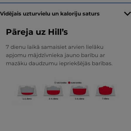
Vidējais uzturvielu un kaloriju saturs
Pāreja uz Hill’s
7 dienu laikā samaisiet arvien lielāku
apjomu mājdzīvnieka jauno barību ar
mazāku daudzumu iepriekšējās barības.