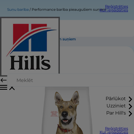
Reģistrēties
Suņu barība
Performance barība pieaugušiem suņiem
Kur iegādāties
Performance barība pieaugušiem suņiem
Pārlūkot
Uzziniet
Par Hill's
Reģistrēties
Kur iegādāties