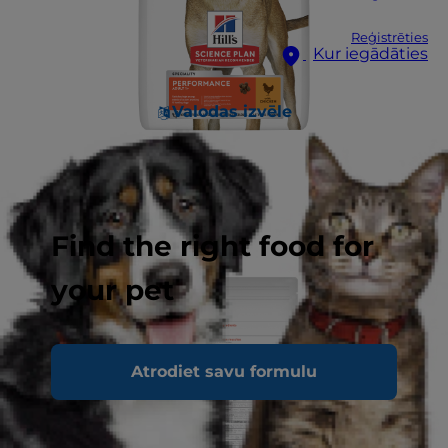
Reģistrēties
Kur iegādāties
Valodas izvēle
Find the right food for
your pet
Atrodiet savu formulu