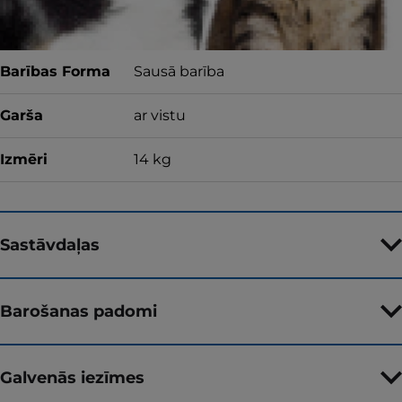
Barības Forma
Sausā barība
Garša
ar vistu
Izmēri
14 kg
Sastāvdaļas
Barošanas padomi
Galvenās iezīmes