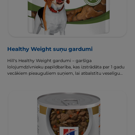
Healthy Weight suņu gardumi
Hill's Healthy Weight gardumi – garšīga
lolojumdzīvnieku papildbarība, kas izstrādāta par 1 gadu
vecākiem pieaugušiem suņiem, lai atbalstītu veselīgu
svara zaudēšanu un uzturēšanu.