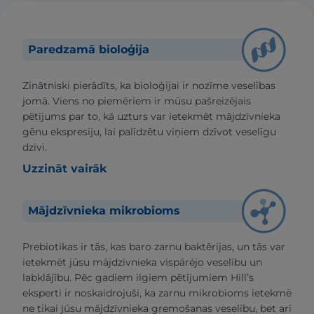
Paredzamā bioloģija
Zinātniski pierādīts, ka bioloģijai ir nozīme veselības
jomā. Viens no piemēriem ir mūsu pašreizējais
pētījums par to, kā uzturs var ietekmēt mājdzīvnieka
gēnu ekspresiju, lai palīdzētu viņiem dzīvot veselīgu
dzīvi.
Uzzināt vairāk
Mājdzīvnieka mikrobioms
Prebiotikas ir tās, kas baro zarnu baktērijas, un tās var
ietekmēt jūsu mājdzīvnieka vispārējo veselību un
labklājību. Pēc gadiem ilgiem pētījumiem Hill’s
eksperti ir noskaidrojuši, ka zarnu mikrobioms ietekmē
ne tikai jūsu mājdzīvnieka gremošanas veselību, bet arī