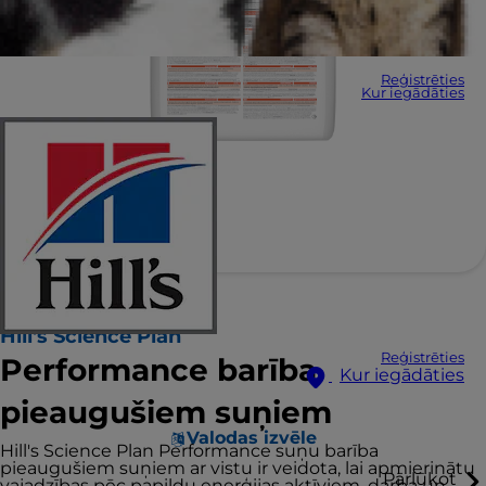
Reģistrēties
Kur iegādāties
Hill's Science Plan
Reģistrēties
Performance barība
Kur iegādāties
pieaugušiem suņiem
Valodas izvēle
Hill's Science Plan Performance suņu barība
pieaugušiem suņiem ar vistu ir veidota, lai apmierinātu
Pārlūkot
vajadzības pēc papildu enerģijas aktīviem, darba un