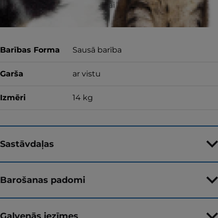
naudas atmaksu vai apmainītu produktu.
Barības Forma
Sausā barība
Garša
ar vistu
Izmēri
14 kg
Sastāvdaļas
Barošanas padomi
Galvenās iezīmes