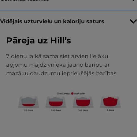
Vidējais uzturvielu un kaloriju saturs
Pāreja uz Hill’s
7 dienu laikā samaisiet arvien lielāku
apjomu mājdzīvnieka jauno barību ar
mazāku daudzumu iepriekšējās barības.