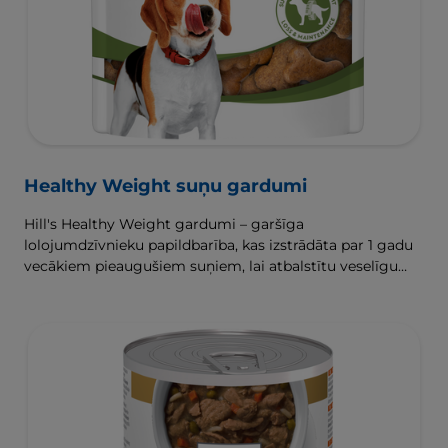
Healthy Weight suņu gardumi
Hill's Healthy Weight gardumi – garšīga
lolojumdzīvnieku papildbarība, kas izstrādāta par 1 gadu
vecākiem pieaugušiem suņiem, lai atbalstītu veselīgu
svara zaudēšanu un uzturēšanu.