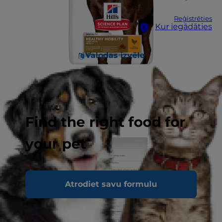
Reģistrēties
Kur iegādāties
Valodas izvēle
Find the right food for
your pet
Atrodiet savu formulu