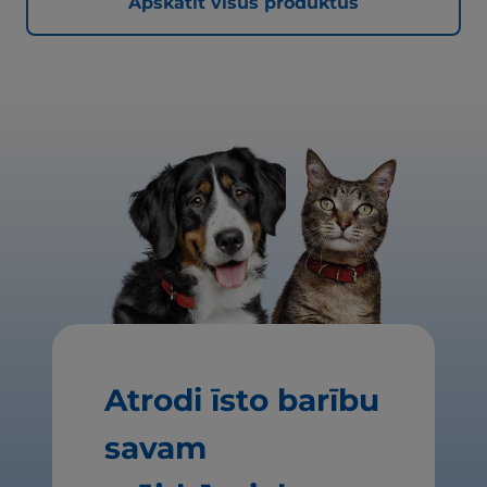
Apskatīt visus produktus
Atrodi īsto barību
savam