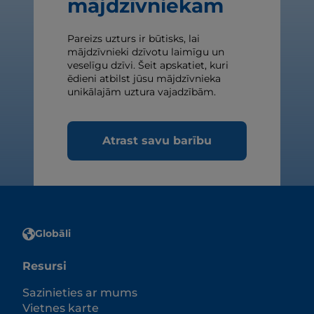
mājdzīvniekam
Pareizs uzturs ir būtisks, lai
mājdzīvnieki dzīvotu laimīgu un
veselīgu dzīvi. Šeit apskatiet, kuri
ēdieni atbilst jūsu mājdzīvnieka
unikālajām uztura vajadzībām.
Atrast savu barību
Globāli
Resursi
Sazinieties ar mums
Vietnes karte