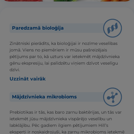
Paredzamā bioloģija
Zinātniski pierādīts, ka bioloģijai ir nozīme veselības
jomā. Viens no piemēriem ir mūsu pašreizējais
pētījums par to, kā uzturs var ietekmēt mājdzīvnieka
gēnu ekspresiju, lai palīdzētu viņiem dzīvot veselīgu
dzīvi.
Uzzināt vairāk
Mājdzīvnieka mikrobioms
Prebiotikas ir tās, kas baro zarnu baktērijas, un tās var
ietekmēt jūsu mājdzīvnieka vispārējo veselību un
labklājību. Pēc gadiem ilgiem pētījumiem Hill’s
eksperti ir noskaidrojuši, ka zarnu mikrobioms ietekmē