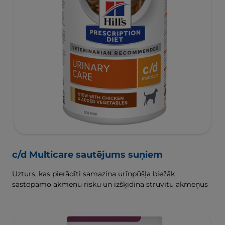
c/d Multicare sautējums suņiem
Uzturs, kas pierādīti samazina urīnpūšļa biežāk
sastopamo akmeņu risku un izšķīdina struvītu akmeņus