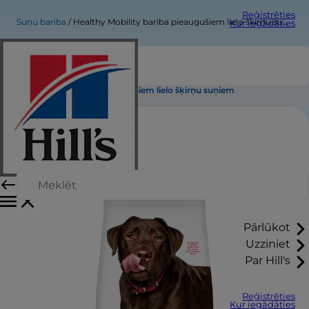
Reģistrēties
Suņu barība
Healthy Mobility barība pieaugušiem lielo šķirņu suņiem
Kur iegādāties
Healthy Mobility barība pieaugušiem lielo šķirņu suņiem
Pārlūkot
Uzziniet
Par Hill's
Reģistrēties
Kur iegādāties