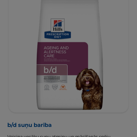
b/d suņu barība
Veicina vecāku suņu atmiņu un mācīšanās spēju