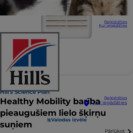
Reģistrēties
Kur iegādāties
Hill's Science Plan
Reģistrēties
Healthy Mobility barība
Kur iegādāties
pieaugušiem lielo šķirņu
Valodas izvēle
suņiem
Pārlūkot