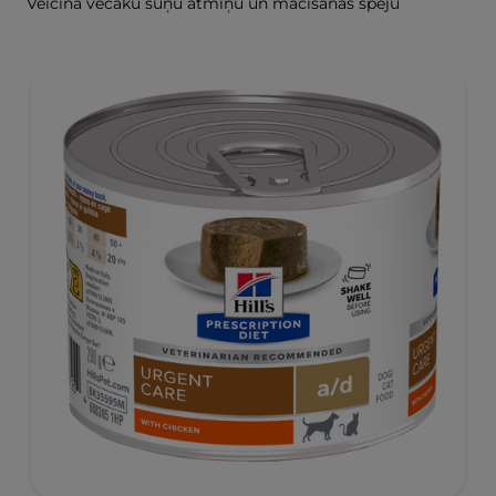
Veicina vecāku suņu atmiņu un mācīšanās spēju