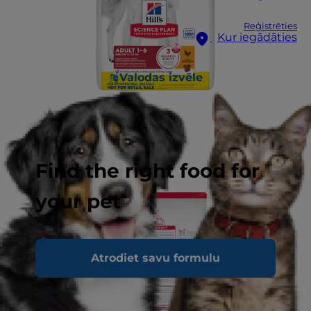
Reģistrēties
Kur iegādāties
Valodas izvēle
Find the right food for
your pet
Atrodiet savu formulu