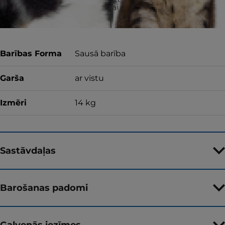
naudas atmaksu vai apmainītu produktu.
Barības Forma
Sausā barība
Garša
ar vistu
Izmēri
14 kg
Sastāvdaļas
Barošanas padomi
Galvenās iezīmes