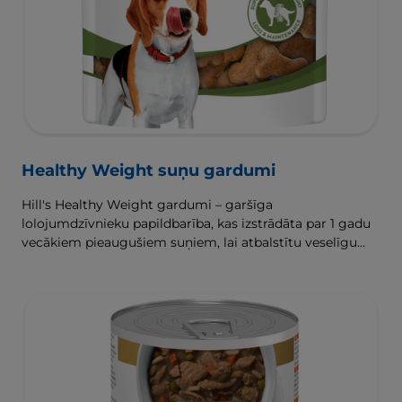
Healthy Weight suņu gardumi
Hill's Healthy Weight gardumi – garšīga
lolojumdzīvnieku papildbarība, kas izstrādāta par 1 gadu
vecākiem pieaugušiem suņiem, lai atbalstītu veselīgu
svara zaudēšanu un uzturēšanu.