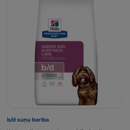
b/d suņu barība