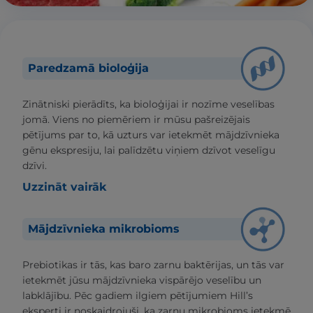
Paredzamā bioloģija
Zinātniski pierādīts, ka bioloģijai ir nozīme veselības
jomā. Viens no piemēriem ir mūsu pašreizējais
pētījums par to, kā uzturs var ietekmēt mājdzīvnieka
gēnu ekspresiju, lai palīdzētu viņiem dzīvot veselīgu
dzīvi.
Uzzināt vairāk
Mājdzīvnieka mikrobioms
Prebiotikas ir tās, kas baro zarnu baktērijas, un tās var
ietekmēt jūsu mājdzīvnieka vispārējo veselību un
labklājību. Pēc gadiem ilgiem pētījumiem Hill’s
eksperti ir noskaidrojuši, ka zarnu mikrobioms ietekmē