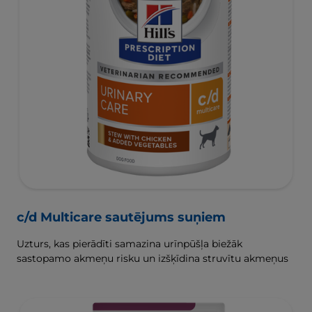
c/d Multicare sautējums suņiem
Uzturs, kas pierādīti samazina urīnpūšļa biežāk
sastopamo akmeņu risku un izšķīdina struvītu akmeņus