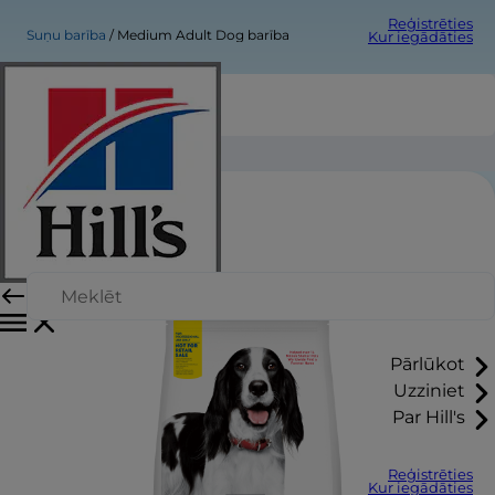
Reģistrēties
Suņu barība
Medium Adult Dog barība
Kur iegādāties
Medium Adult Dog barība
Pārlūkot
Uzziniet
Par Hill's
Reģistrēties
Kur iegādāties