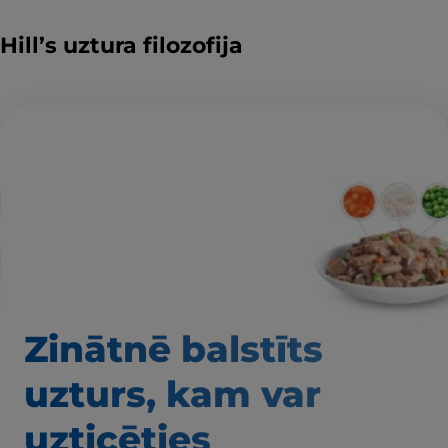
Hill’s uztura filozofija
Zinātnē balstīts
uzturs, kam var
uzticēties