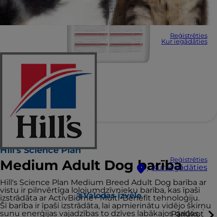
Reģistrēties
Kur iegādāties
Hill's Science Plan
Reģistrēties
Medium Adult Dog barība
Kur iegādāties
Hill's Science Plan Medium Breed Adult Dog barība ar
vistu ir pilnvērtīga lolojumdzīvnieku barība, kas īpaši
Valodas izvēle
izstrādāta ar ActivBiome+ Multi-Benefit tehnoloģiju.
Šī barība ir īpaši izstrādāta, lai apmierinātu vidējo šķirņu
suņu enerģijas vajadzības to dzīves labākajos gados.
Pārlūkot