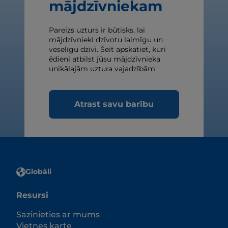
mājdzīvniekam
Pareizs uzturs ir būtisks, lai
mājdzīvnieki dzīvotu laimīgu un
veselīgu dzīvi. Šeit apskatiet, kuri
ēdieni atbilst jūsu mājdzīvnieka
unikālajām uztura vajadzībām.
Atrast savu barību
Globāli
Resursi
Sazinieties ar mums
Vietnes karte