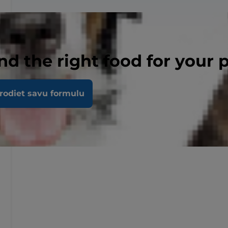
nd the right food for your 
rodiet savu formulu