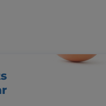
ts
ar