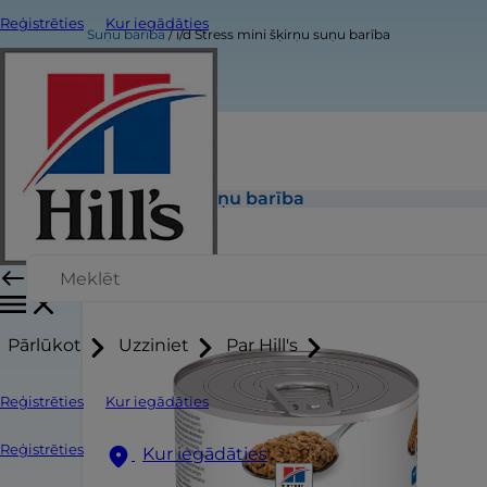
Reģistrēties
Kur iegādāties
Suņu barība
i/d Stress mini šķirņu suņu barība
i/d Stress mini šķirņu suņu barība
Pārlūkot
Uzziniet
Par Hill's
Reģistrēties
Kur iegādāties
Reģistrēties
Kur iegādāties