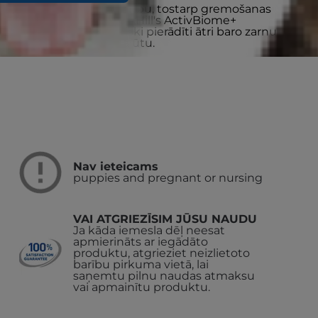
a ar stresu saistītu uzvedību, tostarp gremošanas
 14 kg. Pastiprināta ar Hill's ActivBiome+
u maisījumu, kas klīniski pierādīti ātri baro zarnu
ēmas veselību un labsajūtu.
Nav ieteicams
puppies and pregnant or nursing
VAI ATGRIEZĪSIM JŪSU NAUDU
Ja kāda iemesla dēļ neesat
apmierināts ar iegādāto
produktu, atgrieziet neizlietoto
barību pirkuma vietā, lai
saņemtu pilnu naudas atmaksu
vai apmainītu produktu.