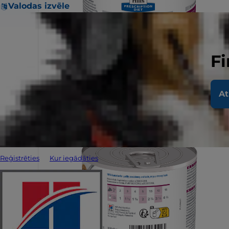
Valodas izvēle
Fi
At
Reģistrēties
Kur iegādāties