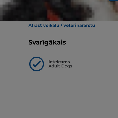
Uzturs, kas pierādīti nomierina un pārvald
traucējumus suņiem, kuru svars nepārsniedz
sastāvdaļu tehnoloģiju, patentētu prebiotiķ
mikrobiomu, lai veicinātu gremošanas sist
Atrast veikalu / veterinārārstu
Svarīgākais
Ieteicams
Adult Dogs