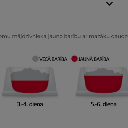
s
apjomu mājdzīvnieka jauno barību ar mazāku daudz