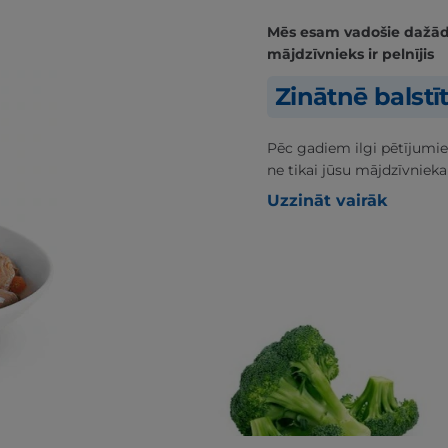
Mēs esam vadošie dažādās
mājdzīvnieks ir pelnījis
Zinātnē balstī
Pēc gadiem ilgi pētījumie
ne tikai jūsu mājdzīvnieka
Uzzināt vairāk