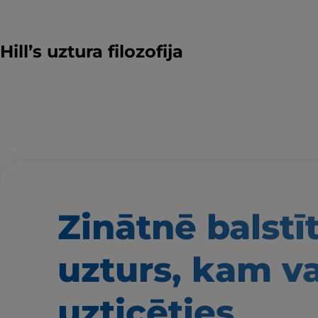
Hill’s uztura filozofija
Zinātnē balstī
uzturs, kam v
uzticēties