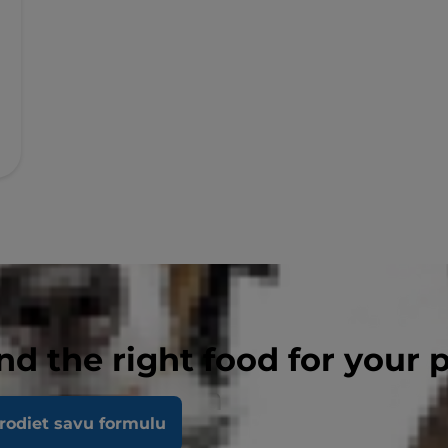
nd the right food for your 
ņu suņu barība
rodiet savu formulu