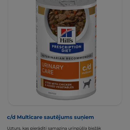
c/d Multicare sautējums suņiem
Uzturs, kas pierādīti samazina urīnpūšļa biežāk