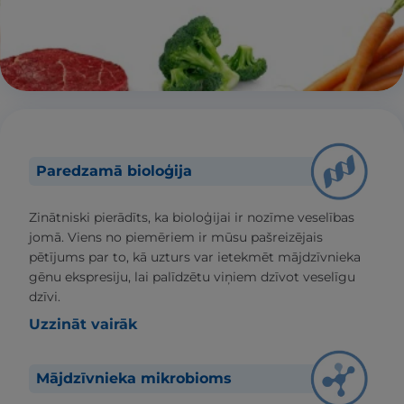
Paredzamā bioloģija
Zinātniski pierādīts, ka bioloģijai ir nozīme veselības
jomā. Viens no piemēriem ir mūsu pašreizējais
pētījums par to, kā uzturs var ietekmēt mājdzīvnieka
gēnu ekspresiju, lai palīdzētu viņiem dzīvot veselīgu
dzīvi.
Uzzināt vairāk
Mājdzīvnieka mikrobioms