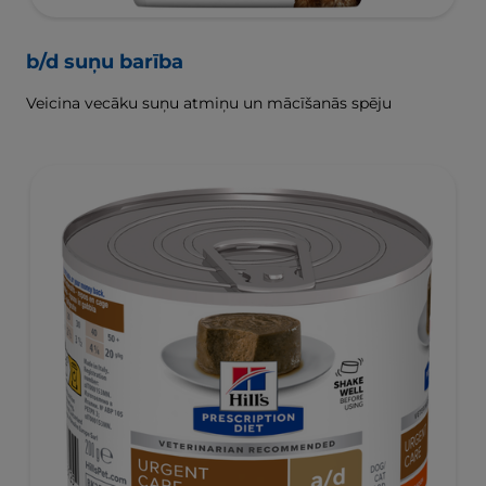
b/d suņu barība
Veicina vecāku suņu atmiņu un mācīšanās spēju