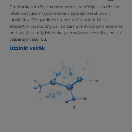
Prebiotikas ir tās, kas baro zarnu baktērijas, un tās var
ietekmēt jūsu mājdzīvnieka vispārējo veselību un
labklājību. Pēc gadiem ilgiem pētījumiem Hill’s
eksperti ir noskaidrojuši, ka zarnu mikrobioms ietekmē
ne tikai jūsu mājdzīvnieka gremošanas veselību, bet arī
vispārējo veselību.
Uzzināt vairāk