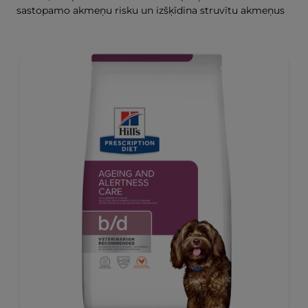
sastopamo akmeņu risku un izšķīdina struvītu akmeņus