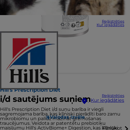
Reģistrēties
Kur iegādāties
Hill's Prescription Diet
Reģistrēties
i/d sautējums suņiem
Kur iegādāties
Hill's Prescription Diet i/d suņu barība ir viegli
sagremojama barība, kas klīniski pierādīti baro zarnu
Valodas izvēle
mikrobiomu un palīdz mazināt gremošanas
traucējumus. Veidota ar patentētu prebiotiķu
maisījumu Hill's ActivBiome+ Digestion, kas klīniski
Pārlūkot