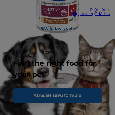
Reģistrēties
Kur iegādāties
Valodas izvēle
Find the right food for
your pet
Atrodiet savu formulu