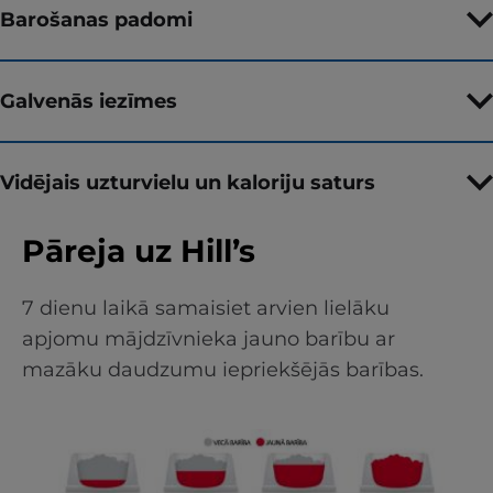
Barošanas padomi
Galvenās iezīmes
Vidējais uzturvielu un kaloriju saturs
Pāreja uz Hill’s
7 dienu laikā samaisiet arvien lielāku
apjomu mājdzīvnieka jauno barību ar
mazāku daudzumu iepriekšējās barības.