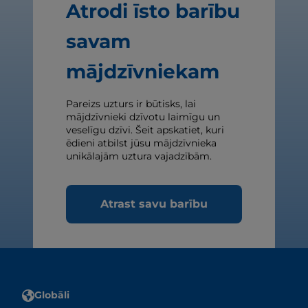
Atrodi īsto barību
savam
mājdzīvniekam
Pareizs uzturs ir būtisks, lai
mājdzīvnieki dzīvotu laimīgu un
veselīgu dzīvi. Šeit apskatiet, kuri
ēdieni atbilst jūsu mājdzīvnieka
unikālajām uztura vajadzībām.
Atrast savu barību
Globāli