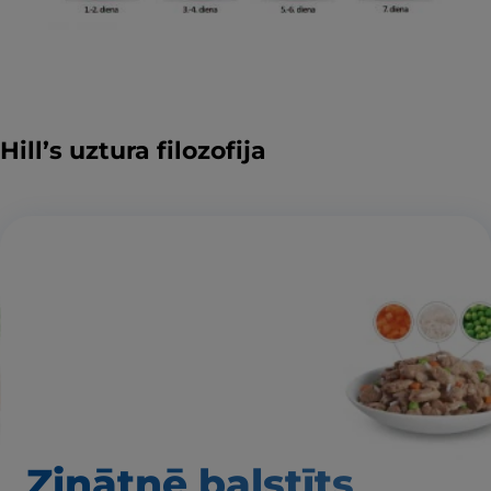
Hill’s uztura filozofija
Zinātnē balstīts