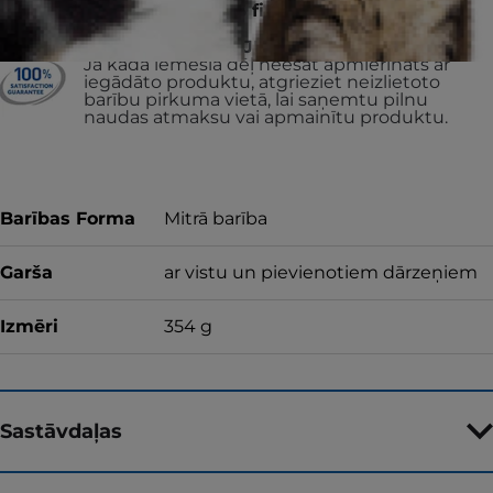
SHELTER PETS find a forever home
& counting
VAI ATGRIEZĪSIM JŪSU NAUDU
Ja kāda iemesla dēļ neesat apmierināts ar
iegādāto produktu, atgrieziet neizlietoto
barību pirkuma vietā, lai saņemtu pilnu
naudas atmaksu vai apmainītu produktu.
Barības Forma
Mitrā barība
Garša
ar vistu un pievienotiem dārzeņiem
Izmēri
354 g
Sastāvdaļas