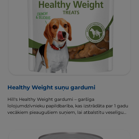
Healthy Weight suņu gardumi
Hill's Healthy Weight gardumi – garšīga
lolojumdzīvnieku papildbarība, kas izstrādāta par 1 gadu
vecākiem pieaugušiem suņiem, lai atbalstītu veselīgu
svara zaudēšanu un uzturēšanu.