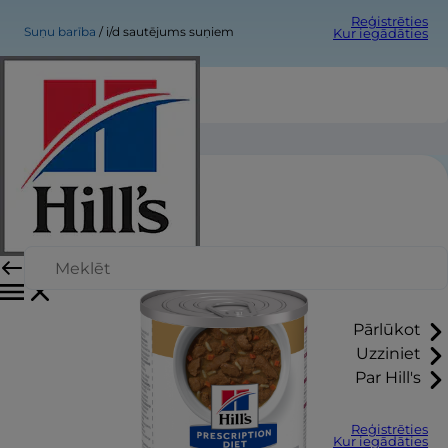
Reģistrēties
Suņu barība
i/d sautējums suņiem
Kur iegādāties
i/d sautējums suņiem
Pārlūkot
Uzziniet
Par Hill's
Reģistrēties
Kur iegādāties