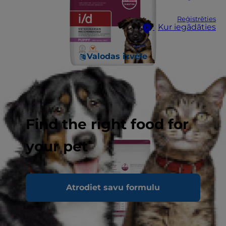
Reģistrēties
Kur iegādāties
Valodas izvēle
Find the right food for
your pet
Atrodiet savu formulu