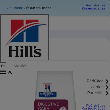
Reģistrēties
Suņu barība
i/d kucēnu barība
Kur iegādāties
i/d kucēnu barība
Pārlūkot
Uzziniet
Par Hill's
Reģistrēties
Kur iegādāties