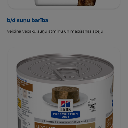
b/d suņu barība
Veicina vecāku suņu atmiņu un mācīšanās spēju