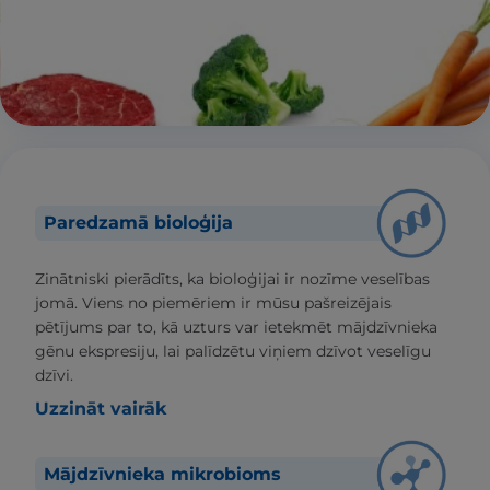
Paredzamā bioloģija
Zinātniski pierādīts, ka bioloģijai ir nozīme veselības
jomā. Viens no piemēriem ir mūsu pašreizējais
pētījums par to, kā uzturs var ietekmēt mājdzīvnieka
gēnu ekspresiju, lai palīdzētu viņiem dzīvot veselīgu
dzīvi.
Uzzināt vairāk
Mājdzīvnieka mikrobioms