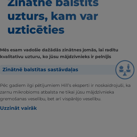
Zinātnē balstīts
uzturs, kam var
uzticēties
Mēs esam vadošie dažādās zinātnes jomās, lai radītu
kvalitatīvu uzturu, ko jūsu mājdzīvnieks ir pelnījis
Zinātnē balstītas sastāvdaļas
Pēc gadiem ilgi pētījumiem Hill’s eksperti ir noskaidrojuši, ka
zarnu mikrobioms atbalsta ne tikai jūsu mājdzīvnieka
gremošanas veselību, bet arī vispārējo veselību.
Uzzināt vairāk