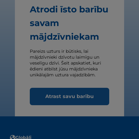
Atrodi īsto barību
savam
mājdzīvniekam
Pareizs uzturs ir būtisks, lai
mājdzīvnieki dzīvotu laimīgu un
veselīgu dzīvi. Šeit apskatiet, kuri
ēdieni atbilst jūsu mājdzīvnieka
unikālajām uztura vajadzībām.
Atrast savu barību
Globāli