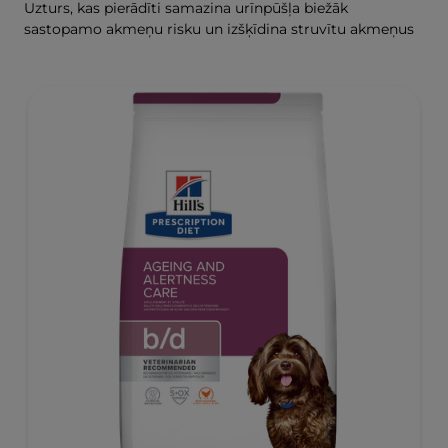
Uzturs, kas pierādīti samazina urīnpūšļa biežāk
sastopamo akmeņu risku un izšķīdina struvītu akmeņus