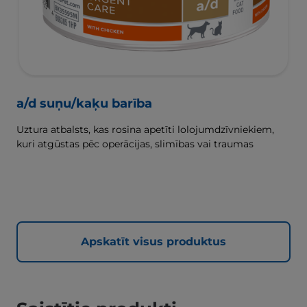
a/d suņu/kaķu barība
Uztura atbalsts, kas rosina apetīti lolojumdzīvniekiem,
kuri atgūstas pēc operācijas, slimības vai traumas
Apskatīt visus produktus