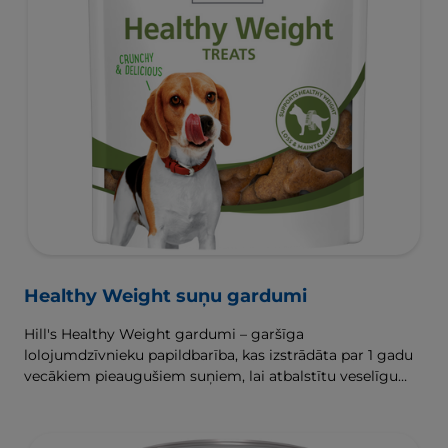
Healthy Weight suņu gardumi
Hill's Healthy Weight gardumi – garšīga
lolojumdzīvnieku papildbarība, kas izstrādāta par 1 gadu
vecākiem pieaugušiem suņiem, lai atbalstītu veselīgu
svara zaudēšanu un uzturēšanu.