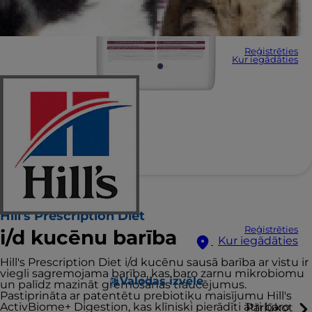
Reģistrēties
Kur iegādāties
Hill's Prescription Diet
Reģistrēties
i/d kucēnu barība
Kur iegādāties
Hill's Prescription Diet i/d kucēnu sausā barība ar vistu ir
viegli sagremojama barība, kas baro zarnu mikrobiomu
Valodas izvēle
un palīdz mazināt gremošanas traucējumus.
Pastiprināta ar patentētu prebiotiķu maisījumu Hill's
ActivBiome+ Digestion, kas klīniski pierādīti ātri baro
Pārlūkot