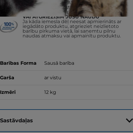
15 MILJONIEM PATVĒRUMU
MĀJNIEKU atrast savas mājas un to
skaits joprojām pieaug
VAI ATGRIEZĪSIM JŪSU NAUDU
Ja kāda iemesla dēļ neesat apmierināts ar
iegādāto produktu, atgrieziet neizlietoto
barību pirkuma vietā, lai saņemtu pilnu
naudas atmaksu vai apmainītu produktu.
Barības Forma
Sausā barība
Garša
ar vistu
Izmēri
12 kg
Sastāvdaļas