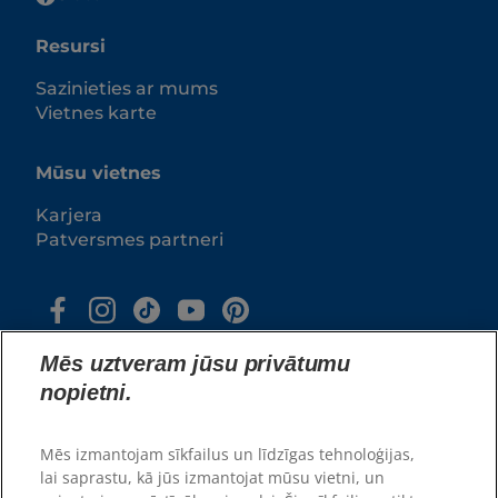
Resursi
Sazinieties ar mums
Vietnes karte
Mūsu vietnes
Karjera
Patversmes partneri
Mēs uztveram jūsu privātumu
nopietni.
Mēs izmantojam sīkfailus un līdzīgas tehnoloģijas,
lai saprastu, kā jūs izmantojat mūsu vietni, un
© 2025 Hill's Pet Nutrition, Inc.