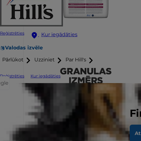
Reģistrēties
Kur iegādāties
Valodas izvēle
Pārlūkot
Uzziniet
Par Hill's
Reģistrēties
Kur iegādāties
ggle
Fi
At