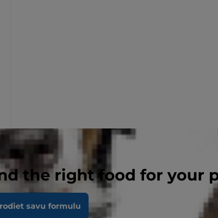
nd the right food for your 
rodiet savu formulu