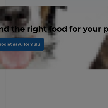
nd the right food for your 
rodiet savu formulu