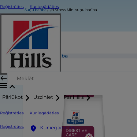
Reģistrēties
Kur iegādāties
Suņu barība
i/d Stress Mini suņu barība
i/d Stress Mini suņu barība
Pārlūkot
Uzziniet
Par Hill's
Reģistrēties
Kur iegādāties
Reģistrēties
Kur iegādāties