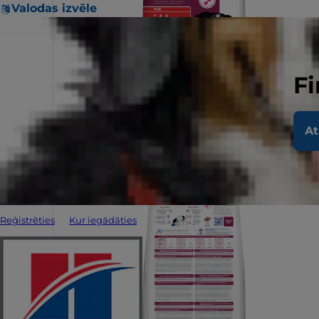
Valodas izvēle
Fi
At
Reģistrēties
Kur iegādāties