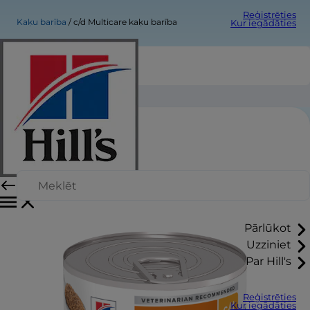
Reģistrēties
Kaķu barība
c/d Multicare kaķu barība
Kur iegādāties
c/d Multicare kaķu barība
Pārlūkot
Uzziniet
Par Hill's
Reģistrēties
Kur iegādāties