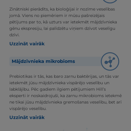
Zinātniski pierādīts, ka bioloģijai ir nozīme veselības
jomā. Viens no piemēriem ir mūsu pašreizējais
pētījums par to, kā uzturs var ietekmēt mājdzīvnieka
gēnu ekspresiju, lai palīdzētu viņiem dzīvot veselīgu
dzīvi.
Uzzināt vairāk
Mājdzīvnieka mikrobioms
Prebiotikas ir tās, kas baro zarnu baktērijas, un tās var
ietekmēt jūsu mājdzīvnieka vispārējo veselību un
labklājību. Pēc gadiem ilgiem pētījumiem Hill’s
eksperti ir noskaidrojuši, ka zarnu mikrobioms ietekmē
ne tikai jūsu mājdzīvnieka gremošanas veselību, bet arī
vispārējo veselību.
Uzzināt vairāk