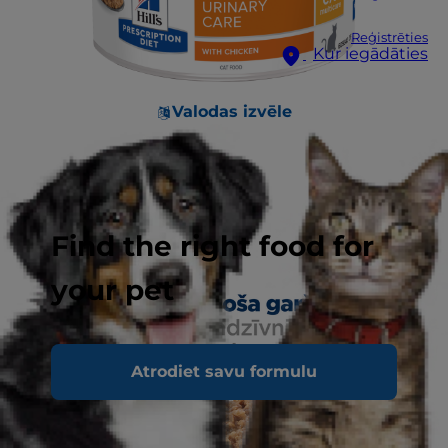
Reģistrēties
Kur iegādāties
Valodas izvēle
Find the right food for
your pet
Atrodiet savu formulu