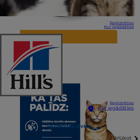
Reģistrēties
Kur iegādāties
Reģistrēties
Kur iegādāties
Valodas izvēle
Pārlūkot