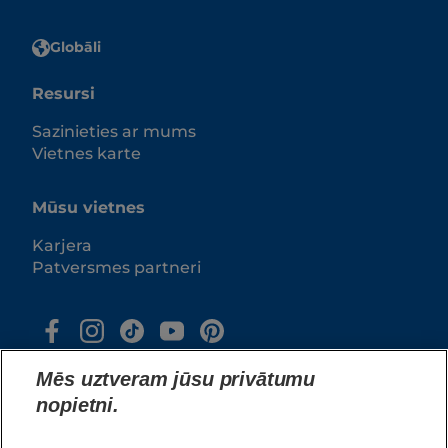
Globāli
Resursi
Sazinieties ar mums
Vietnes karte
Mūsu vietnes
Karjera
Patversmes partneri
Mēs uztveram jūsu privātumu
nopietni.