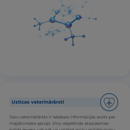
Uzticas veterinārārsti
Jūsu veterinārārsts ir labākais informācijas avots par
mājdzīvnieka aprūpi. Viņu objektīvās atsauksmes
palīdz mums uzturēt un uzlabot mūsu mājdzīvnieku