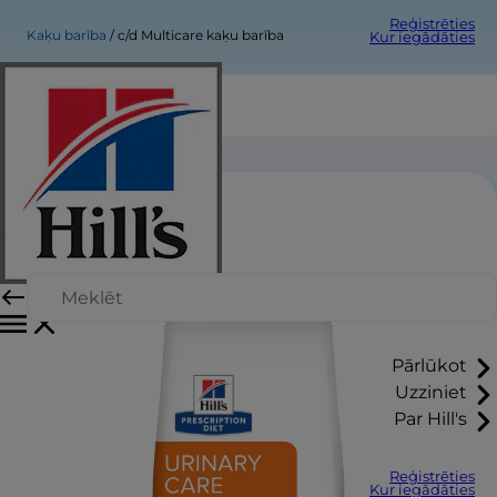
Reģistrēties
Kaķu barība
c/d Multicare kaķu barība
Kur iegādāties
c/d Multicare kaķu barība
Pārlūkot
Uzziniet
Par Hill's
Reģistrēties
Kur iegādāties