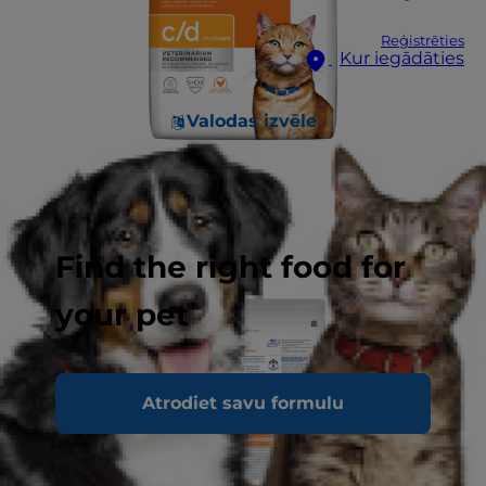
Reģistrēties
Kur iegādāties
Valodas izvēle
Find the right food for
your pet
Atrodiet savu formulu