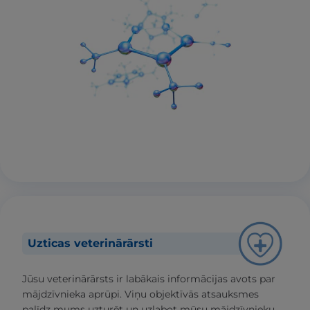
Uzticas veterinārārsti
Jūsu veterinārārsts ir labākais informācijas avots par
mājdzīvnieka aprūpi. Viņu objektīvās atsauksmes
palīdz mums uzturēt un uzlabot mūsu mājdzīvnieku