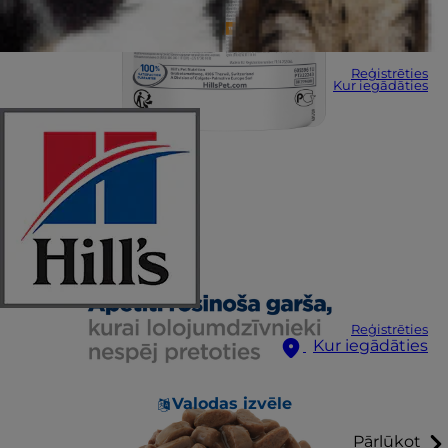
Reģistrēties
Kur iegādāties
Reģistrēties
Kur iegādāties
Valodas izvēle
Pārlūkot