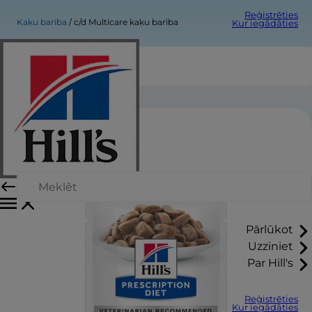
Reģistrēties
Kaķu barība
c/d Multicare kaķu barība
Kur iegādāties
c/d Multicare kaķu barība
Pārlūkot
Uzziniet
Par Hill's
Reģistrēties
Kur iegādāties