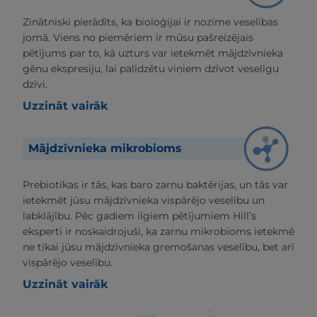
Zinātniski pierādīts, ka bioloģijai ir nozīme veselības
jomā. Viens no piemēriem ir mūsu pašreizējais
pētījums par to, kā uzturs var ietekmēt mājdzīvnieka
gēnu ekspresiju, lai palīdzētu viņiem dzīvot veselīgu
dzīvi.
Uzzināt vairāk
Mājdzīvnieka mikrobioms
Prebiotikas ir tās, kas baro zarnu baktērijas, un tās var
ietekmēt jūsu mājdzīvnieka vispārējo veselību un
labklājību. Pēc gadiem ilgiem pētījumiem Hill’s
eksperti ir noskaidrojuši, ka zarnu mikrobioms ietekmē
ne tikai jūsu mājdzīvnieka gremošanas veselību, bet arī
vispārējo veselību.
Uzzināt vairāk