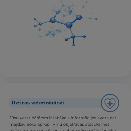
Uzticas veterinārārsti
Jūsu veterinārārsts ir labākais informācijas avots par
mājdzīvnieka aprūpi. Viņu objektīvās atsauksmes
palīdz mums uzturēt un uzlabot mūsu mājdzīvnieku