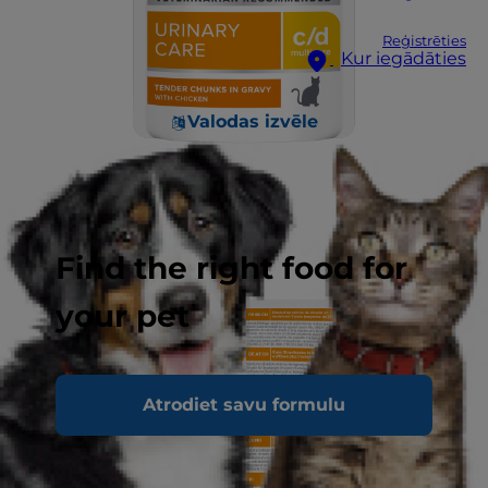
Reģistrēties
Kur iegādāties
Valodas izvēle
Find the right food for
your pet
Atrodiet savu formulu