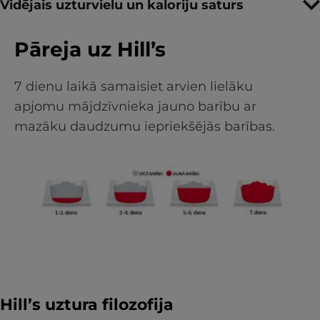
Vidējais uzturvielu un kaloriju saturs
Pāreja uz Hill’s
7 dienu laikā samaisiet arvien lielāku
apjomu mājdzīvnieka jauno barību ar
mazāku daudzumu iepriekšējās barības.
Hill’s uztura filozofija