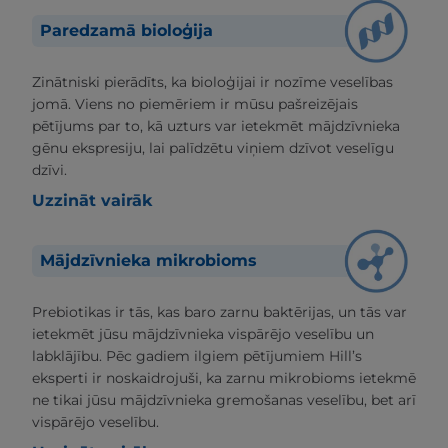
Paredzamā bioloģija
Zinātniski pierādīts, ka bioloģijai ir nozīme veselības
jomā. Viens no piemēriem ir mūsu pašreizējais
pētījums par to, kā uzturs var ietekmēt mājdzīvnieka
gēnu ekspresiju, lai palīdzētu viņiem dzīvot veselīgu
dzīvi.
Uzzināt vairāk
Mājdzīvnieka mikrobioms
Prebiotikas ir tās, kas baro zarnu baktērijas, un tās var
ietekmēt jūsu mājdzīvnieka vispārējo veselību un
labklājību. Pēc gadiem ilgiem pētījumiem Hill’s
eksperti ir noskaidrojuši, ka zarnu mikrobioms ietekmē
ne tikai jūsu mājdzīvnieka gremošanas veselību, bet arī
vispārējo veselību.