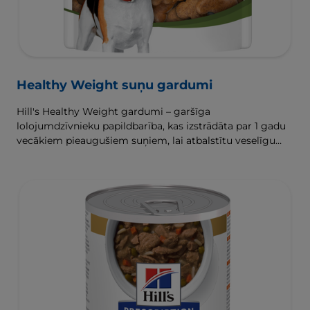
Healthy Weight suņu gardumi
Hill's Healthy Weight gardumi – garšīga
lolojumdzīvnieku papildbarība, kas izstrādāta par 1 gadu
vecākiem pieaugušiem suņiem, lai atbalstītu veselīgu
svara zaudēšanu un uzturēšanu.