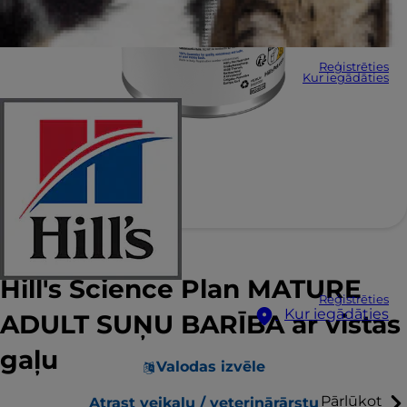
Reģistrēties
Kur iegādāties
Hill's Science Plan MATURE
Reģistrēties
Kur iegādāties
ADULT SUŅU BARĪBA ar vistas
gaļu
Valodas izvēle
Pārlūkot
Atrast veikalu / veterinārārstu