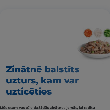
Zinātnē balstīts
uzturs, kam var
uzticēties
Mēs esam vadošie dažādās zinātnes jomās, lai radītu