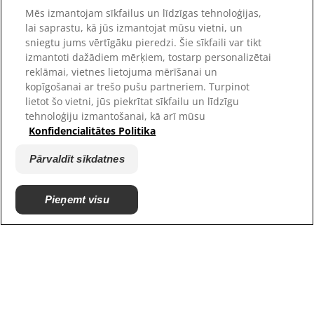
Mēs izmantojam sīkfailus un līdzīgas tehnoloģijas,
Karjera
lai saprastu, kā jūs izmantojat mūsu vietni, un
Patversmes partneri
sniegtu jums vērtīgāku pieredzi. Šie sīkfaili var tikt
izmantoti dažādiem mērķiem, tostarp personalizētai
reklāmai, vietnes lietojuma mērīšanai un
kopīgošanai ar trešo pušu partneriem. Turpinot
lietot šo vietni, jūs piekrītat sīkfailu un līdzīgu
tehnoloģiju izmantošanai, kā arī mūsu
Konfidencialitātes Politika
Pārvaldīt sīkdatnes
© 2025 Hill's Pet Nutrition, Inc.
Pieņemt visu
All rights reserved.
As used herein, denotes registered trademark status
in the U.S. only; registration status in other
geographies may be different. Your use of this site is
subject to our terms.
Noteikumi un nosacījumi
Juridiskais paziņojums
Juridiskā un privātuma
Pārvaldīt sīkdatnes
politika