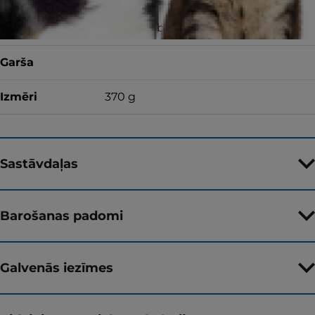
Barības Forma
Mitrā barība
Garša
Izmēri
370 g
Sastāvdaļas
Barošanas padomi
Galvenās iezīmes