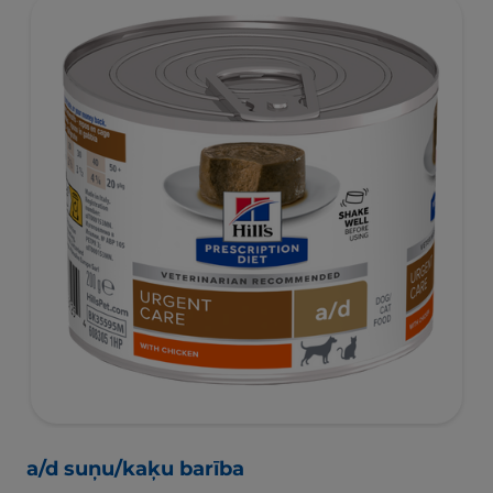
a/d suņu/kaķu barība