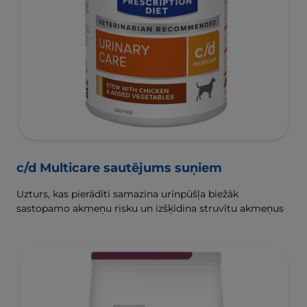
c/d Multicare sautējums suņiem
Uzturs, kas pierādīti samazina urīnpūšļa biežāk
sastopamo akmeņu risku un izšķīdina struvītu akmeņus