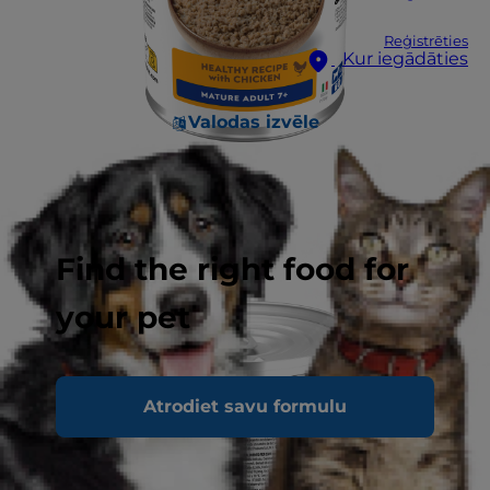
Reģistrēties
Kur iegādāties
Valodas izvēle
Find the right food for
your pet
Atrodiet savu formulu