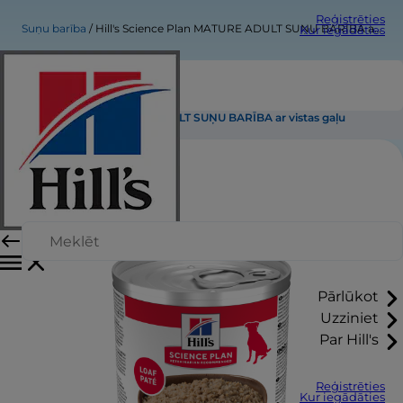
Reģistrēties
Suņu barība
Hill's Science Plan MATURE ADULT SUŅU BARĪBA ar vistas gaļu
Kur iegādāties
Hill's Science Plan MATURE ADULT SUŅU BARĪBA ar vistas gaļu
Pārlūkot
Uzziniet
Par Hill's
Reģistrēties
Kur iegādāties