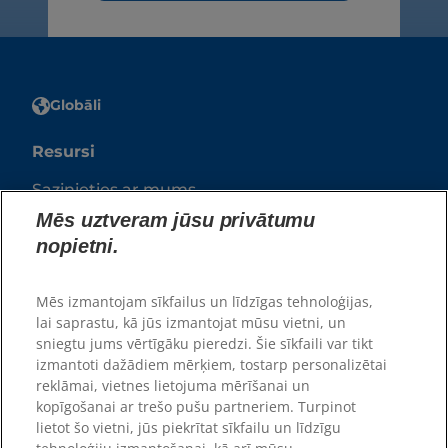
Globāli
Resursi
Sazinieties ar mums
Vietnes karte
Mēs uztveram jūsu privātumu
nopietni.
Mūsu vietnes
Mēs izmantojam sīkfailus un līdzīgas tehnoloģijas,
Karjera
lai saprastu, kā jūs izmantojat mūsu vietni, un
Patversmes partneri
sniegtu jums vērtīgāku pieredzi. Šie sīkfaili var tikt
izmantoti dažādiem mērķiem, tostarp personalizētai
reklāmai, vietnes lietojuma mērīšanai un
kopīgošanai ar trešo pušu partneriem. Turpinot
lietot šo vietni, jūs piekrītat sīkfailu un līdzīgu