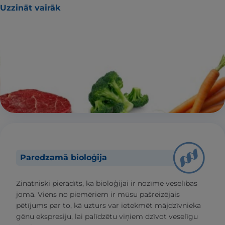
Uzzināt vairāk
Paredzamā bioloģija
Zinātniski pierādīts, ka bioloģijai ir nozīme veselības
jomā. Viens no piemēriem ir mūsu pašreizējais
pētījums par to, kā uzturs var ietekmēt mājdzīvnieka
gēnu ekspresiju, lai palīdzētu viņiem dzīvot veselīgu