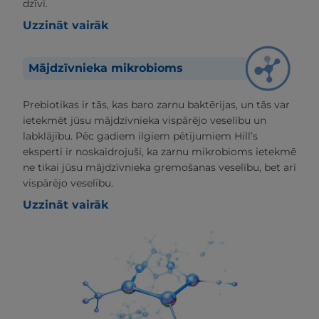
dzīvi.
Uzzināt vairāk
Mājdzīvnieka mikrobioms
Prebiotikas ir tās, kas baro zarnu baktērijas, un tās var
ietekmēt jūsu mājdzīvnieka vispārējo veselību un
labklājību. Pēc gadiem ilgiem pētījumiem Hill’s
eksperti ir noskaidrojuši, ka zarnu mikrobioms ietekmē
ne tikai jūsu mājdzīvnieka gremošanas veselību, bet arī
vispārējo veselību.
Uzzināt vairāk