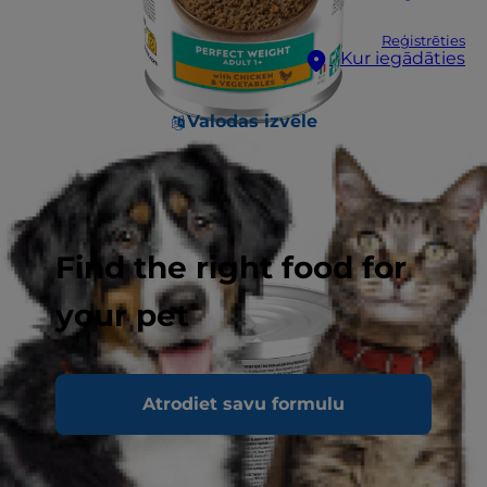
Reģistrēties
Kur iegādāties
Valodas izvēle
Find the right food for
your pet
Atrodiet savu formulu