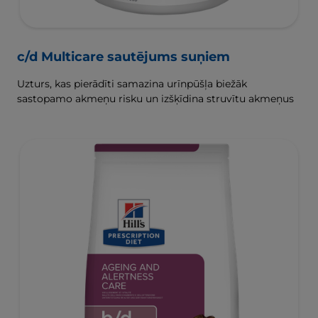
c/d Multicare sautējums suņiem
Uzturs, kas pierādīti samazina urīnpūšļa biežāk
sastopamo akmeņu risku un izšķīdina struvītu akmeņus