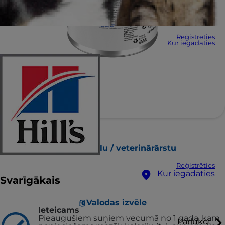
Reģistrēties
Kur iegādāties
Atrast veikalu / veterinārārstu
Reģistrēties
Kur iegādāties
Svarīgākais
Valodas izvēle
Ieteicams
Pieaugušiem suņiem vecumā no 1 gada, kam
Pārlūkot