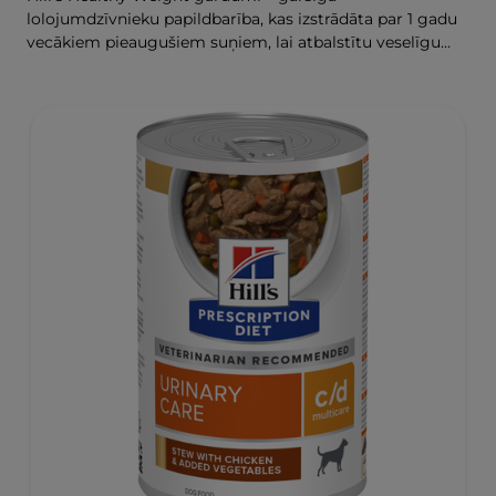
lolojumdzīvnieku papildbarība, kas izstrādāta par 1 gadu
vecākiem pieaugušiem suņiem, lai atbalstītu veselīgu
svara zaudēšanu un uzturēšanu.