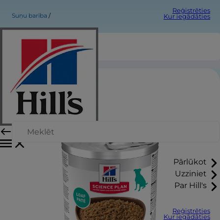
Reģistrēties
Suņu barība
Kur iegādāties
Pārlūkot
Uzziniet
Par Hill's
Reģistrēties
Kur iegādāties