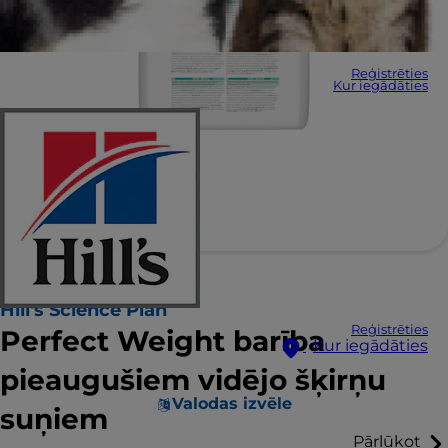
Reģistrēties
Kur iegādāties
Hill's Science Plan
Reģistrēties
Perfect Weight barība
Kur iegādāties
pieaugušiem vidējo šķirņu
Valodas izvēle
suņiem
Pārlūkot