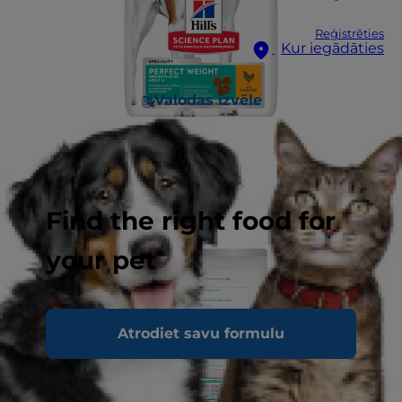
Reģistrēties
Kur iegādāties
Valodas izvēle
Find the right food for
your pet
Atrodiet savu formulu