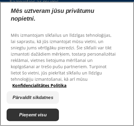
Sazinieties ar mums
Vietnes karte
Mēs uztveram jūsu privātumu
nopietni.
Mūsu vietnes
Mēs izmantojam sīkfailus un līdzīgas tehnoloģijas,
Karjera
lai saprastu, kā jūs izmantojat mūsu vietni, un
Patversmes partneri
sniegtu jums vērtīgāku pieredzi. Šie sīkfaili var tikt
izmantoti dažādiem mērķiem, tostarp personalizētai
reklāmai, vietnes lietojuma mērīšanai un
kopīgošanai ar trešo pušu partneriem. Turpinot
lietot šo vietni, jūs piekrītat sīkfailu un līdzīgu
tehnoloģiju izmantošanai, kā arī mūsu
Konfidencialitātes Politika
Pārvaldīt sīkdatnes
© 2025 Hill's Pet Nutrition, Inc.
Pieņemt visu
All rights reserved.
As used herein, denotes registered trademark status
in the U.S. only; registration status in other
geographies may be different. Your use of this site is