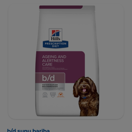
b/d suņu barība