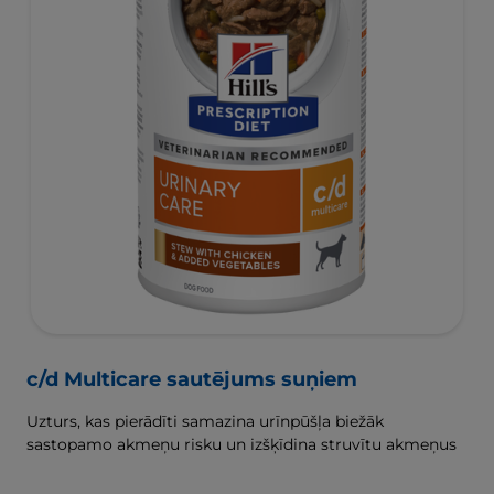
c/d Multicare sautējums suņiem
Uzturs, kas pierādīti samazina urīnpūšļa biežāk
sastopamo akmeņu risku un izšķīdina struvītu akmeņus