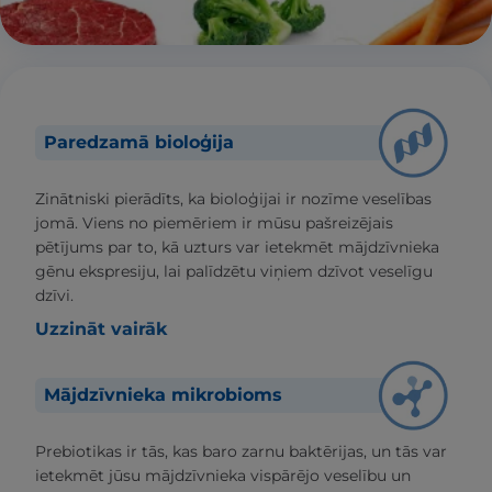
Paredzamā bioloģija
Zinātniski pierādīts, ka bioloģijai ir nozīme veselības
jomā. Viens no piemēriem ir mūsu pašreizējais
pētījums par to, kā uzturs var ietekmēt mājdzīvnieka
gēnu ekspresiju, lai palīdzētu viņiem dzīvot veselīgu
dzīvi.
Uzzināt vairāk
Mājdzīvnieka mikrobioms
Prebiotikas ir tās, kas baro zarnu baktērijas, un tās var
ietekmēt jūsu mājdzīvnieka vispārējo veselību un