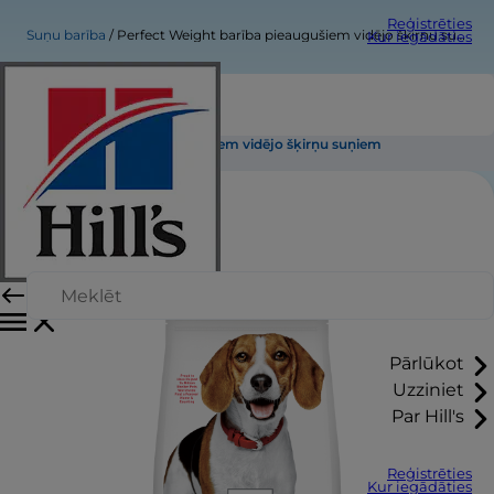
Reģistrēties
Suņu barība
Perfect Weight barība pieaugušiem vidējo šķirņu suņiem
Kur iegādāties
Perfect Weight barība pieaugušiem vidējo šķirņu suņiem
Pārlūkot
Uzziniet
Par Hill's
Reģistrēties
Kur iegādāties