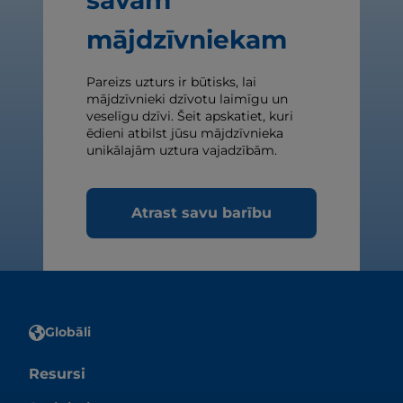
savam
mājdzīvniekam
Pareizs uzturs ir būtisks, lai
mājdzīvnieki dzīvotu laimīgu un
veselīgu dzīvi. Šeit apskatiet, kuri
ēdieni atbilst jūsu mājdzīvnieka
unikālajām uztura vajadzībām.
Atrast savu barību
Globāli
Resursi