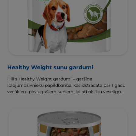
Healthy Weight suņu gardumi
Hill's Healthy Weight gardumi – garšīga
lolojumdzīvnieku papildbarība, kas izstrādāta par 1 gadu
vecākiem pieaugušiem suņiem, lai atbalstītu veselīgu
svara zaudēšanu un uzturēšanu.