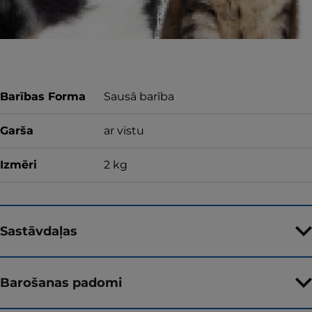
iegādāto produktu, atgrieziet neizlietoto
barību pirkuma vietā, lai saņemtu pilnu
naudas atmaksu vai apmainītu produktu.
Barības Forma
Sausā barība
Garša
ar vistu
Izmēri
2 kg
Sastāvdaļas
Barošanas padomi