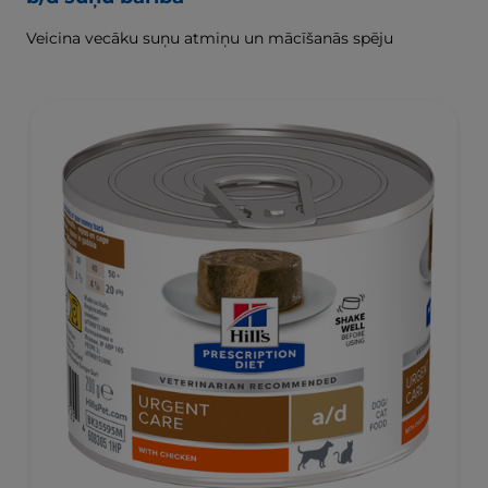
Veicina vecāku suņu atmiņu un mācīšanās spēju