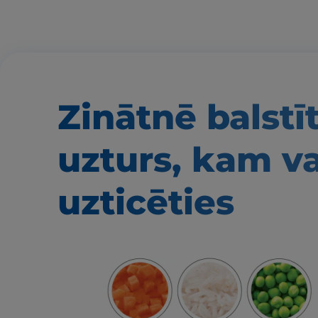
Zinātnē balstī
uzturs, kam v
uzticēties