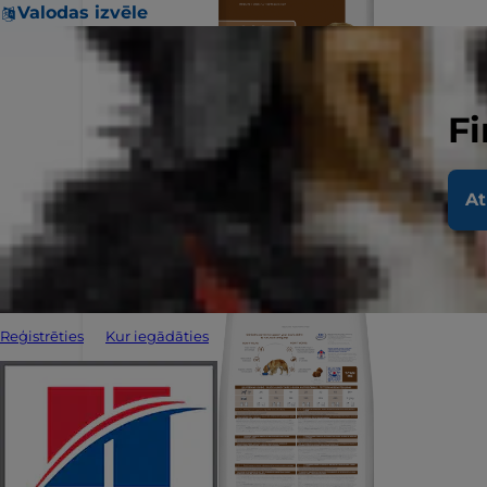
Valodas izvēle
Fi
At
Reģistrēties
Kur iegādāties