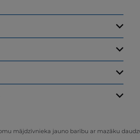
s
apjomu mājdzīvnieka jauno barību ar mazāku daudz