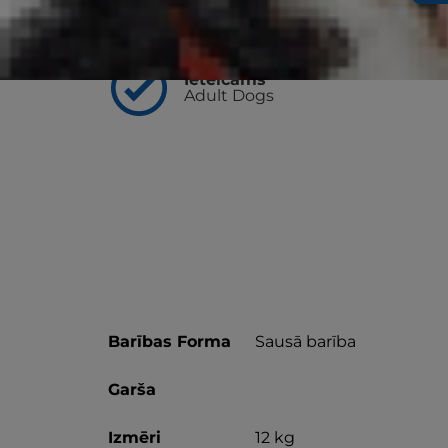
Svarīgākais
Ieteicams
Adult Dogs
Barības Forma
Sausā barība
Garša
Izmēri
12 kg