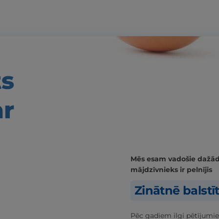
ts
ar
Mēs esam vadošie dažādās
mājdzīvnieks ir pelnījis
Zinātnē balstī
Pēc gadiem ilgi pētījumie