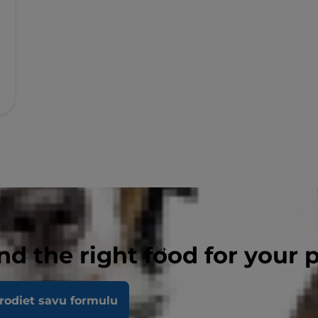
nd the right food for your 
ņa spēju skriet, staigāt un lēkt.
rodiet savu formulu