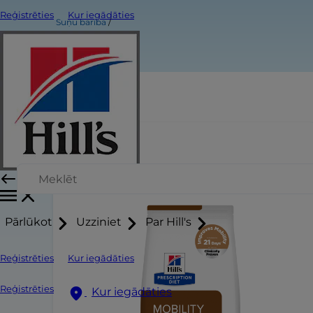
Reģistrēties
Kur iegādāties
Suņu barība
Pārlūkot
Uzziniet
Par Hill's
Reģistrēties
Kur iegādāties
Reģistrēties
Kur iegādāties