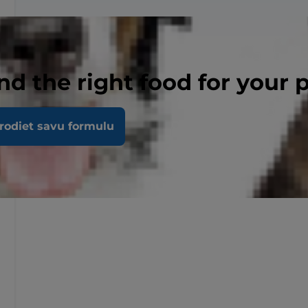
nd the right food for your 
rodiet savu formulu