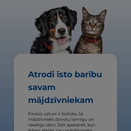
Atrodi īsto barību
savam
mājdzīvniekam
Pareizs uzturs ir būtisks, lai
mājdzīvnieki dzīvotu laimīgu un
veselīgu dzīvi. Šeit apskatiet, kuri
ēdieni atbilst jūsu mājdzīvnieka