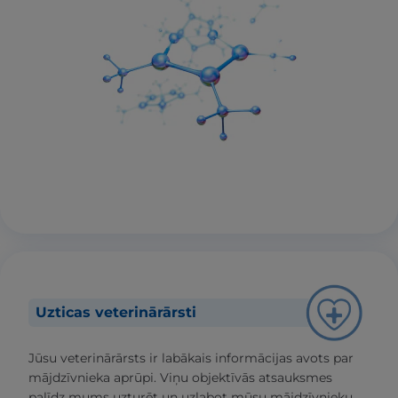
Uzticas veterinārārsti
Jūsu veterinārārsts ir labākais informācijas avots par
mājdzīvnieka aprūpi. Viņu objektīvās atsauksmes
palīdz mums uzturēt un uzlabot mūsu mājdzīvnieku