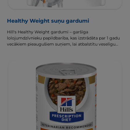
Healthy Weight suņu gardumi
Hill's Healthy Weight gardumi – garšīga
lolojumdzīvnieku papildbarība, kas izstrādāta par 1 gadu
vecākiem pieaugušiem suņiem, lai atbalstītu veselīgu
svara zaudēšanu un uzturēšanu.