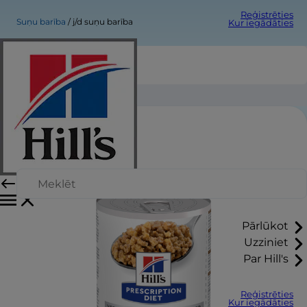
Reģistrēties
Suņu barība
j/d suņu barība
Kur iegādāties
j/d suņu barība
Pārlūkot
Uzziniet
Par Hill's
Reģistrēties
Kur iegādāties