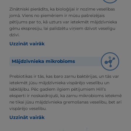
Zinātniski pierādīts, ka bioloģijai ir nozīme veselības
jomā. Viens no piemēriem ir mūsu pašreizējais
pētījums par to, kā uzturs var ietekmēt mājdzīvnieka
gēnu ekspresiju, lai palīdzētu viņiem dzīvot veselīgu
dzīvi.
Uzzināt vairāk
Mājdzīvnieka mikrobioms
Prebiotikas ir tās, kas baro zarnu baktērijas, un tās var
ietekmēt jūsu mājdzīvnieka vispārējo veselību un
labklājību. Pēc gadiem ilgiem pētījumiem Hill’s
eksperti ir noskaidrojuši, ka zarnu mikrobioms ietekmē
ne tikai jūsu mājdzīvnieka gremošanas veselību, bet arī
vispārējo veselību.
Uzzināt vairāk