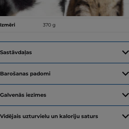
Garša
ar vistu
Izmēri
370 g
Sastāvdaļas
Barošanas padomi
Galvenās iezīmes
Vidējais uzturvielu un kaloriju saturs