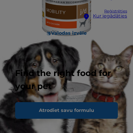
Reģistrēties
Kur iegādāties
Valodas izvēle
Find the right food for
your pet
Atrodiet savu formulu