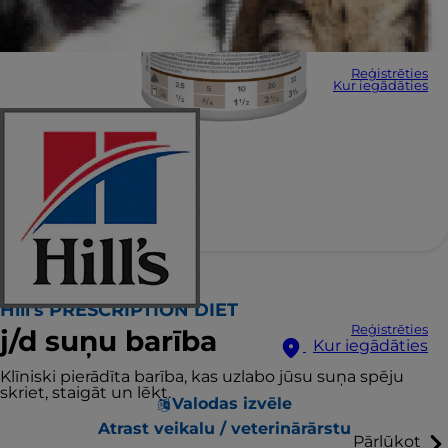
Reģistrēties
Kur iegādāties
Hill's PRESCRIPTION DIET
Reģistrēties
j/d suņu barība
Kur iegādāties
Klīniski pierādīta barība, kas uzlabo jūsu suņa spēju
skriet, staigāt un lēkt.
Valodas izvēle
Atrast veikalu / veterinārārstu
Pārlūkot