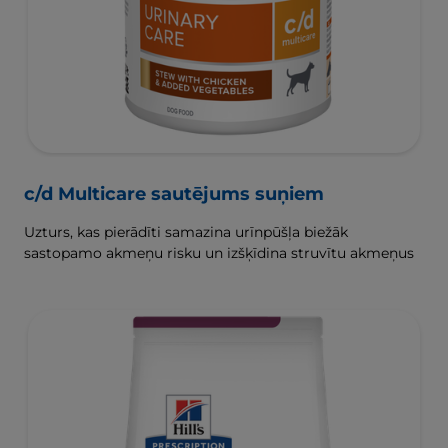
c/d Multicare sautējums suņiem
Uzturs, kas pierādīti samazina urīnpūšļa biežāk
sastopamo akmeņu risku un izšķīdina struvītu akmeņus