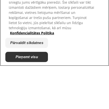
sniegtu jums vērtīgāku pieredzi. Šie sīkfaili var tikt
izmantoti dažādiem mērķiem, tostarp personalizētai
reklāmai, vietnes lietojuma mērīšanai un
kopīgošanai ar trešo pušu partneriem. Turpinot
lietot šo vietni, jūs piekrītat sīkfailu un līdzīgu
tehnoloģiju izmantošanai, kā arī mūsu
Konfidencialitātes Politika
Pārvaldīt sīkdatnes
© 2025 Hill's Pet Nutrition, Inc.
Pieņemt visu
All rights reserved.
As used herein, denotes registered trademark status
in the U.S. only; registration status in other
geographies may be different. Your use of this site is
subject to our terms.
Noteikumi un nosacījumi
Juridiskais paziņojums
Juridiskā un privātuma
Pārvaldīt sīkdatnes
politika