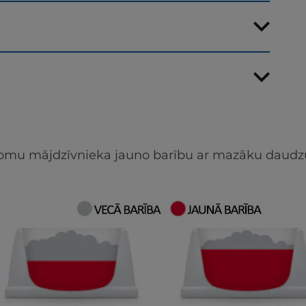
s
apjomu mājdzīvnieka jauno barību ar mazāku daudz