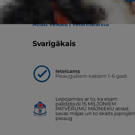
Hill's Science Plan Adult Sterilised Cat saus
Multi-Benefit tehnoloģiju. Tas ir precīzi sa
vajadzībām, lai palīdzētu tiem saglabāt sl
Atrast veikalu / veterinārārstu
Svarīgākais
Ieteicams
Pieaugušiem kaķiem 1–6 gadi.
Lepojamies ar to, ka esam
palīdzējuši 15 MILJONIEM
PATVĒRUMU MĀJNIEKU atrast
savas mājas un to skaits joprojā
pieaug