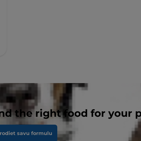
nd the right food for your 
 barība
rodiet savu formulu