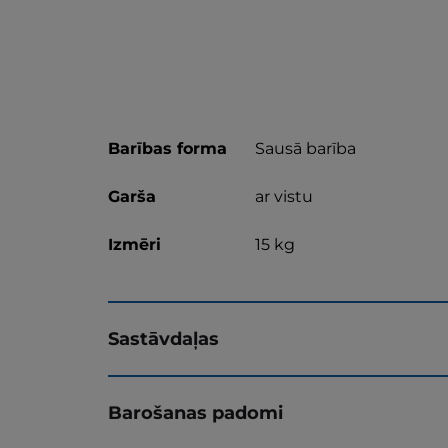
Barības forma
Sausā barība
Garša
ar vistu
Izmēri
15 kg
Sastāvdaļas
Barošanas padomi