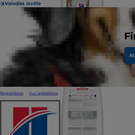
Valodas izvēle
Fi
At
Reģistrēties
Kur iegādāties