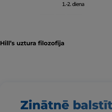
Hill’s uztura filozofija
Zinātnē balstī