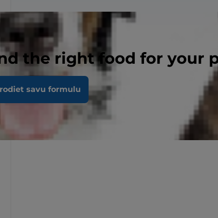
nd the right food for your 
rodiet savu formulu