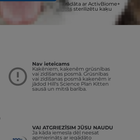
ā barība ar vistu ir īpaši izstrādāta ar ActivBiome+
balansēts uzturs, kas pielāgots sterilizētu kaķu
aidu un veselīgu augumu.
Nav ieteicams
Kaķēniem, kaķenēm grūsnības
vai zīdīšanas posmā. Grūsnības
vai zīdīšanas posmā kaķenēm ir
jādod Hill's Science Plan Kitten
sausā un mitrā barība.
m
VAI ATGRIEZĪSIM JŪSU NAUDU
Ja kāda iemesla dēļ neesat
apmierināts ar iegādāto