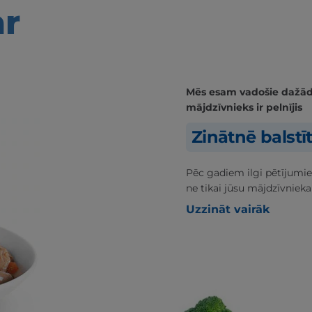
ar
Mēs esam vadošie dažādās
mājdzīvnieks ir pelnījis
Zinātnē balstī
Pēc gadiem ilgi pētījumie
ne tikai jūsu mājdzīvnieka
Uzzināt vairāk