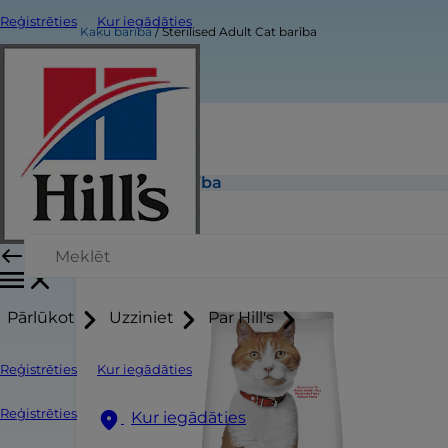
Reģistrēties
Kur iegādāties
Kaķu barība
Sterilised Adult Cat barība
Sterilised Adult Cat barība
Pārlūkot
Uzziniet
Par Hill's
Reģistrēties
Kur iegādāties
Reģistrēties
Kur iegādāties