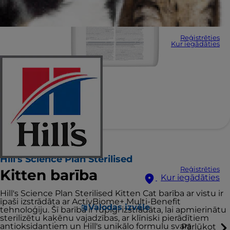
Reģistrēties
Kur iegādāties
Hill's Science Plan Sterilised
Reģistrēties
Kitten barība
Kur iegādāties
Hill's Science Plan Sterilised Kitten Cat barība ar vistu ir
īpaši izstrādāta ar ActivBiome+ Multi-Benefit
Valodas izvēle
tehnoloģiju. Šī barība ir rūpīgi izstrādāta, lai apmierinātu
sterilizētu kaķēnu vajadzības, ar klīniski pierādītiem
antioksidantiem un Hill's unikālo formulu svara
Pārlūkot