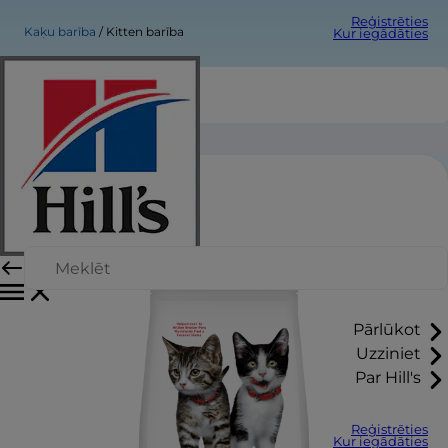
Reģistrēties
Kaķu barība
Kitten barība
Kur iegādāties
Kitten barība
Pārlūkot
Uzziniet
Par Hill's
Reģistrēties
Kur iegādāties