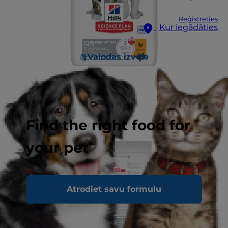
Reģistrēties
Kur iegādāties
Valodas izvēle
Find the right food for
your pet
Atrodiet savu formulu