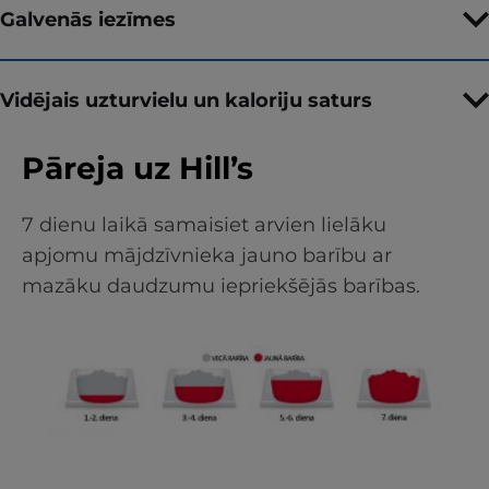
Galvenās iezīmes
Vidējais uzturvielu un kaloriju saturs
Pāreja uz Hill’s
7 dienu laikā samaisiet arvien lielāku
apjomu mājdzīvnieka jauno barību ar
mazāku daudzumu iepriekšējās barības.