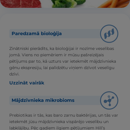
Paredzamā bioloģija
Zinātniski pierādīts, ka bioloģijai ir nozīme veselības
jomā. Viens no piemēriem ir mūsu pašreizējais
pētījums par to, kā uzturs var ietekmēt mājdzīvnieka
gēnu ekspresiju, lai palīdzētu viņiem dzīvot veselīgu
dzīvi.
Uzzināt vairāk
Mājdzīvnieka mikrobioms
Prebiotikas ir tās, kas baro zarnu baktērijas, un tās var
ietekmēt jūsu mājdzīvnieka vispārējo veselību un
labklājību. Pēc gadiem ilgiem pētījumiem Hill’s