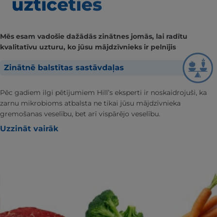
uzticēties
Mēs esam vadošie dažādās zinātnes jomās, lai radītu
kvalitatīvu uzturu, ko jūsu mājdzīvnieks ir pelnījis
Zinātnē balstītas sastāvdaļas
Pēc gadiem ilgi pētījumiem Hill’s eksperti ir noskaidrojuši, ka
zarnu mikrobioms atbalsta ne tikai jūsu mājdzīvnieka
gremošanas veselību, bet arī vispārējo veselību.
Uzzināt vairāk