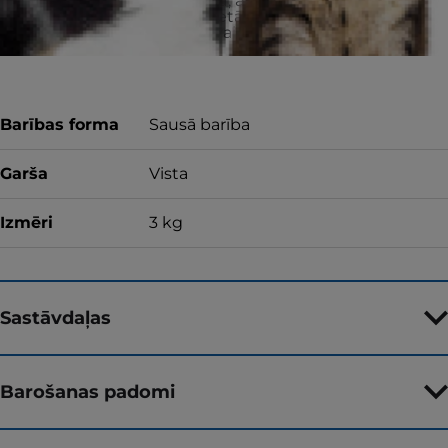
iegādāto produktu, atgrieziet neizlietoto
barību pirkuma vietā, lai saņemtu pilnu
naudas atmaksu vai apmainītu produktu.
Barības forma
Sausā barība
Garša
Vista
Izmēri
3 kg
Sastāvdaļas
Barošanas padomi