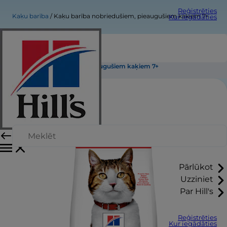
Reģistrēties
Kaķu barība
Kaķu barība nobriedušiem, pieaugušiem kaķiem 7+
Kur iegādāties
Kaķu barība nobriedušiem, pieaugušiem kaķiem 7+
Pārlūkot
Uzziniet
Par Hill's
Reģistrēties
Kur iegādāties