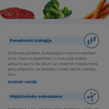
Paredzamā bioloģija
Zinātniski pierādīts, ka bioloģijai ir nozīme veselības
jomā. Viens no piemēriem ir mūsu pašreizējais
pētījums par to, kā uzturs var ietekmēt mājdzīvnieka
gēnu ekspresiju, lai palīdzētu viņiem dzīvot veselīgu
dzīvi.
Uzzināt vairāk
Mājdzīvnieka mikrobioms