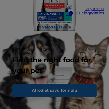
Reģistrēties
Kur iegādāties
Valodas izvēle
Find the right food for
your pet
Atrodiet savu formulu