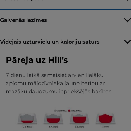
Galvenās iezīmes
Vidējais uzturvielu un kaloriju saturs
Pāreja uz Hill’s
7 dienu laikā samaisiet arvien lielāku
apjomu mājdzīvnieka jauno barību ar
mazāku daudzumu iepriekšējās barības.