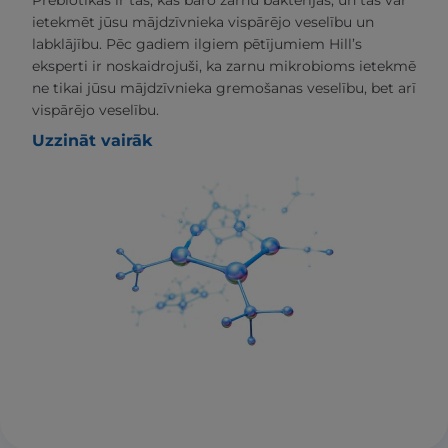
Prebiotikas ir tās, kas baro zarnu baktērijas, un tās var
ietekmēt jūsu mājdzīvnieka vispārējo veselību un
labklājību. Pēc gadiem ilgiem pētījumiem Hill’s
eksperti ir noskaidrojuši, ka zarnu mikrobioms ietekmē
ne tikai jūsu mājdzīvnieka gremošanas veselību, bet arī
vispārējo veselību.
Uzzināt vairāk