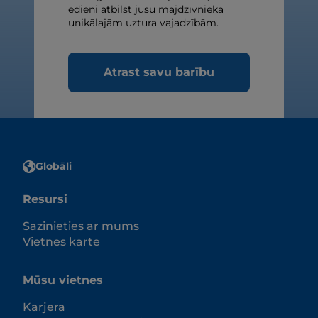
ēdieni atbilst jūsu mājdzīvnieka
unikālajām uztura vajadzībām.
Atrast savu barību
Globāli
Resursi
Sazinieties ar mums
Vietnes karte
Mūsu vietnes
Karjera