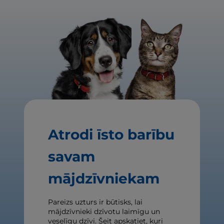
Atrodi īsto barību
savam
mājdzīvniekam
Pareizs uzturs ir būtisks, lai
mājdzīvnieki dzīvotu laimīgu un
veselīgu dzīvi. Šeit apskatiet, kuri