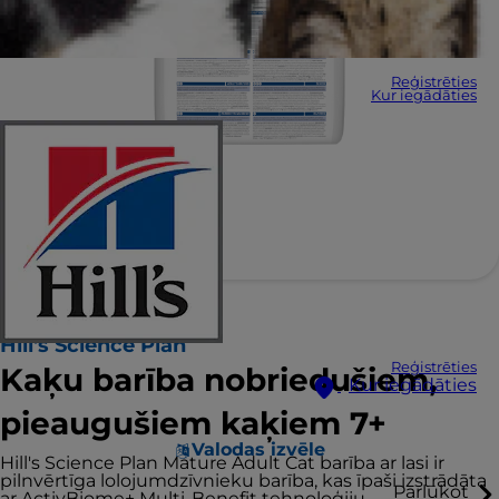
Reģistrēties
Kur iegādāties
Hill's Science Plan
Reģistrēties
Kaķu barība nobriedušiem,
Kur iegādāties
pieaugušiem kaķiem 7+
Valodas izvēle
Hill's Science Plan Mature Adult Cat barība ar lasi ir
pilnvērtīga lolojumdzīvnieku barība, kas īpaši izstrādāta
Pārlūkot
ar ActivBiome+ Multi-Benefit tehnoloģiju.