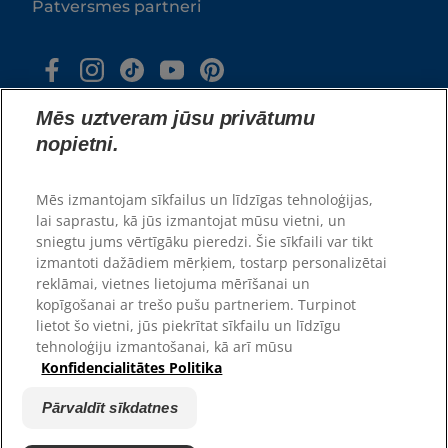
Patversmes partneri
Mēs uztveram jūsu privātumu
nopietni.
Mēs izmantojam sīkfailus un līdzīgas tehnoloģijas,
lai saprastu, kā jūs izmantojat mūsu vietni, un
© 2025 Hill's Pet Nutrition, Inc.
sniegtu jums vērtīgāku pieredzi. Šie sīkfaili var tikt
All rights reserved.
izmantoti dažādiem mērķiem, tostarp personalizētai
As used herein, denotes registered trademark status
reklāmai, vietnes lietojuma mērīšanai un
in the U.S. only; registration status in other
kopīgošanai ar trešo pušu partneriem. Turpinot
geographies may be different. Your use of this site is
subject to our terms.
lietot šo vietni, jūs piekrītat sīkfailu un līdzīgu
tehnoloģiju izmantošanai, kā arī mūsu
Noteikumi un nosacījumi
Juridiskais paziņojums
Konfidencialitātes Politika
Juridiskā un privātuma
Pārvaldīt sīkdatnes
politika
Pārvaldīt sīkdatnes