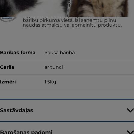
skaits joprojām pieaug
VAI ATGRIEZĪSIM JŪSU NAUDU
Ja kāda iemesla dēļ neesat apmierināts ar
iegādāto produktu, atgrieziet neizlietoto
barību pirkuma vietā, lai saņemtu pilnu
naudas atmaksu vai apmainītu produktu.
Barības forma
Sausā barība
Garša
ar tunci
Izmēri
1.5kg
Sastāvdaļas
Barošanas padomi