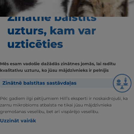
Zinātnē balstīts
uzturs, kam var
uzticēties
Mēs esam vadošie dažādās zinātnes jomās, lai radītu
kvalitatīvu uzturu, ko jūsu mājdzīvnieks ir pelnījis
Zinātnē balstītas sastāvdaļas
Pēc gadiem ilgi pētījumiem Hill’s eksperti ir noskaidrojuši, ka
zarnu mikrobioms atbalsta ne tikai jūsu mājdzīvnieka
gremošanas veselību, bet arī vispārējo veselību.
Uzzināt vairāk