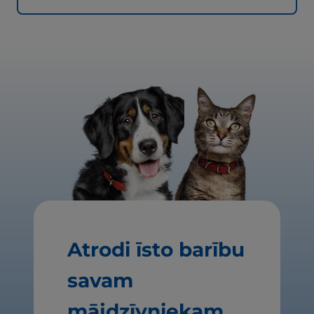
Atrodi īsto barību
savam
mājdzīvniekam