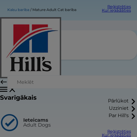
Reģistrēties
Kaķu barība
Mature Adult Cat barība
Kur iegādāties
Product Title
Atrast veikalu / veterinārārstu
Svarīgākais
Pārlūkot
Uzziniet
Par Hill's
Ieteicams
Adult Dogs
Reģistrēties
Kur iegādāties