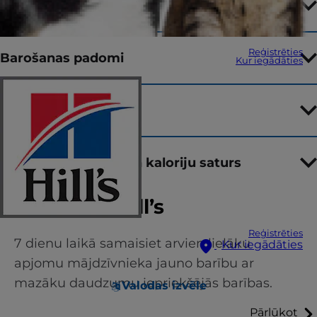
Sastāvdaļas
Reģistrēties
Barošanas padomi
Kur iegādāties
Galvenās iezīmes
Vidējais uzturvielu un kaloriju saturs
Pāreja uz Hill’s
Reģistrēties
7 dienu laikā samaisiet arvien lielāku
Kur iegādāties
apjomu mājdzīvnieka jauno barību ar
mazāku daudzumu iepriekšējās barības.
Valodas izvēle
Pārlūkot