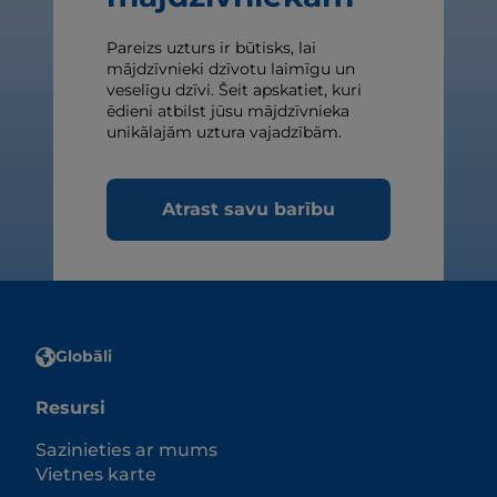
Pareizs uzturs ir būtisks, lai
mājdzīvnieki dzīvotu laimīgu un
veselīgu dzīvi. Šeit apskatiet, kuri
ēdieni atbilst jūsu mājdzīvnieka
unikālajām uztura vajadzībām.
Atrast savu barību
Globāli
Resursi
Sazinieties ar mums
Vietnes karte