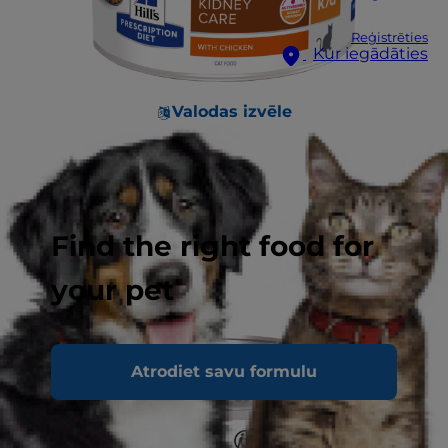
Reģistrēties
Kur iegādāties
Valodas izvēle
Find the right food for
your pet
Atrodiet savu formulu