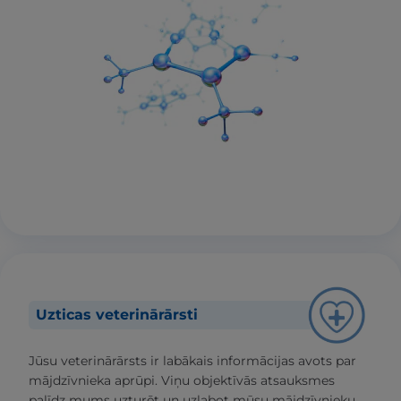
Uzticas veterinārārsti
Jūsu veterinārārsts ir labākais informācijas avots par
mājdzīvnieka aprūpi. Viņu objektīvās atsauksmes
palīdz mums uzturēt un uzlabot mūsu mājdzīvnieku