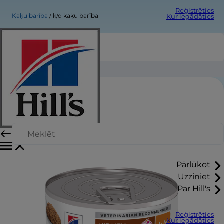
Reģistrēties
Kaķu barība
k/d kaķu barība
Kur iegādāties
k/d kaķu barība
Pārlūkot
Uzziniet
Par Hill's
Reģistrēties
Kur iegādāties