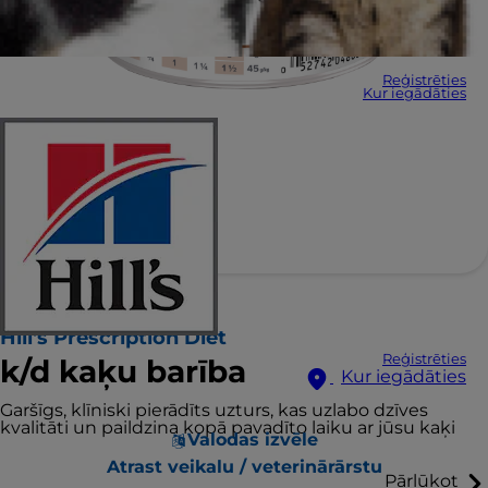
Reģistrēties
Kur iegādāties
Hill's Prescription Diet
Reģistrēties
k/d kaķu barība
Kur iegādāties
Garšīgs, klīniski pierādīts uzturs, kas uzlabo dzīves
kvalitāti un paildzina kopā pavadīto laiku ar jūsu kaķi
Valodas izvēle
Atrast veikalu / veterinārārstu
Pārlūkot