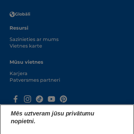
Globāli
Resursi
Sazinieties ar mums
Vietnes karte
Mūsu vietnes
Karjera
Patversmes partneri
Mēs uztveram jūsu privātumu
nopietni.