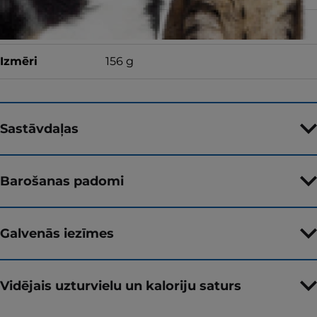
Garša
ar vistu
Izmēri
156 g
Sastāvdaļas
Barošanas padomi
Galvenās iezīmes
Vidējais uzturvielu un kaloriju saturs