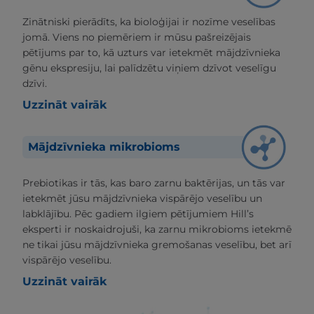
Zinātniski pierādīts, ka bioloģijai ir nozīme veselības
jomā. Viens no piemēriem ir mūsu pašreizējais
pētījums par to, kā uzturs var ietekmēt mājdzīvnieka
gēnu ekspresiju, lai palīdzētu viņiem dzīvot veselīgu
dzīvi.
Uzzināt vairāk
Mājdzīvnieka mikrobioms
Prebiotikas ir tās, kas baro zarnu baktērijas, un tās var
ietekmēt jūsu mājdzīvnieka vispārējo veselību un
labklājību. Pēc gadiem ilgiem pētījumiem Hill’s
eksperti ir noskaidrojuši, ka zarnu mikrobioms ietekmē
ne tikai jūsu mājdzīvnieka gremošanas veselību, bet arī
vispārējo veselību.
Uzzināt vairāk