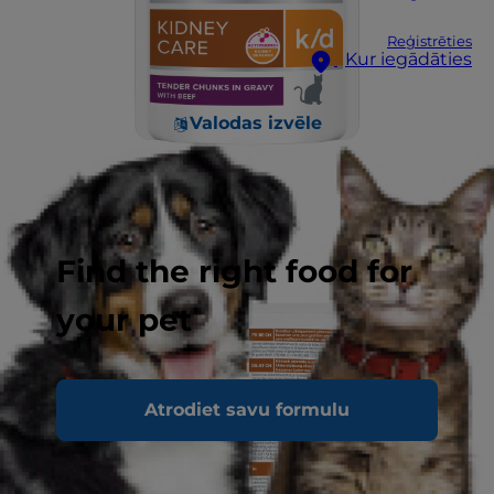
Reģistrēties
Kur iegādāties
Valodas izvēle
Find the right food for
your pet
Atrodiet savu formulu