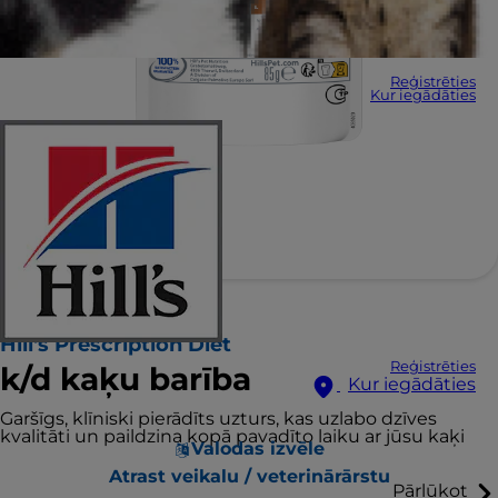
Reģistrēties
Kur iegādāties
Hill's Prescription Diet
Reģistrēties
k/d kaķu barība
Kur iegādāties
Garšīgs, klīniski pierādīts uzturs, kas uzlabo dzīves
kvalitāti un paildzina kopā pavadīto laiku ar jūsu kaķi
Valodas izvēle
Atrast veikalu / veterinārārstu
Pārlūkot