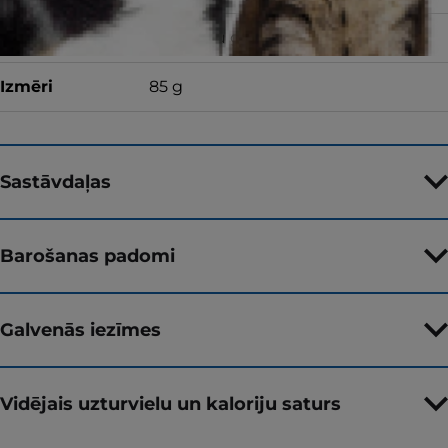
Garša
ar liellopu gaļu
Izmēri
85 g
Sastāvdaļas
Barošanas padomi
Galvenās iezīmes
Vidējais uzturvielu un kaloriju saturs