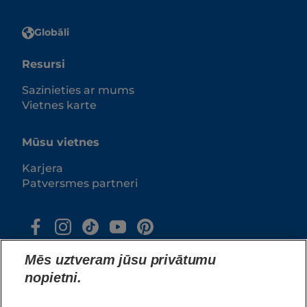
Globāli
Resursi
Sazinieties ar mums
Vietnes karte
Mūsu vietnes
Karjera
Patversmes partneri
Mēs uztveram jūsu privātumu
nopietni.