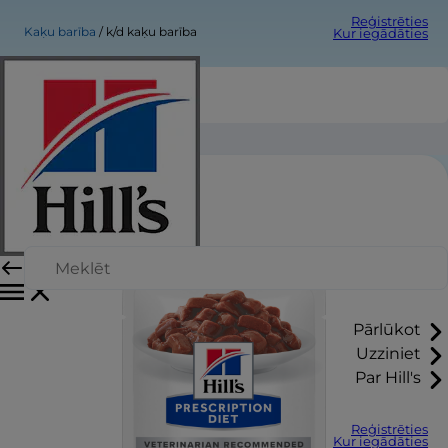
Reģistrēties
Kaķu barība
k/d kaķu barība
Kur iegādāties
k/d kaķu barība
Pārlūkot
Uzziniet
Par Hill's
Reģistrēties
Kur iegādāties