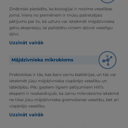
Zinātniski pierādīts, ka bioloģijai ir nozīme veselības
jomā. Viens no piemēriem ir mūsu pašreizējais
pētījums par to, kā uzturs var ietekmēt mājdzīvnieka
gēnu ekspresiju, lai palīdzētu viņiem dzīvot veselīgu
dzīvi.
Uzzināt vairāk
Mājdzīvnieka mikrobioms
Prebiotikas ir tās, kas baro zarnu baktērijas, un tās var
ietekmēt jūsu mājdzīvnieka vispārējo veselību un
labklājību. Pēc gadiem ilgiem pētījumiem Hill’s
eksperti ir noskaidrojuši, ka zarnu mikrobioms ietekmē
ne tikai jūsu mājdzīvnieka gremošanas veselību, bet arī
vispārējo veselību.
Uzzināt vairāk