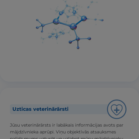
Uzticas veterinārārsti
Jūsu veterinārārsts ir labākais informācijas avots par
mājdzīvnieka aprūpi. Viņu objektīvās atsauksmes
palīdz mums uzturēt un uzlabot mūsu mājdzīvnieku