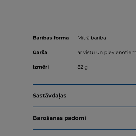
Barības forma
Mitrā barība
Garša
ar vistu un pievienotie
Izmēri
82 g
Sastāvdaļas
Barošanas padomi