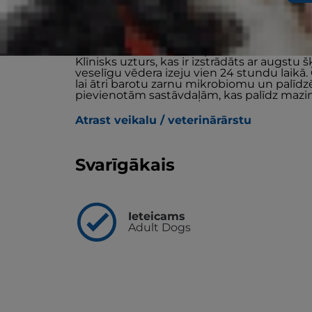
Hill’s Prescription Diet Gastrointestinal Bio
ar unikālu formulu, kas palīdz mazināt str
Klīnisks uzturs, kas ir izstrādāts ar augstu 
veselīgu vēdera izeju vien 24 stundu laikā
lai ātri barotu zarnu mikrobiomu un palīdz
pievienotām sastāvdaļām, kas palīdz mazin
Atrast veikalu / veterinārārstu
Svarīgākais
Ieteicams
Adult Dogs