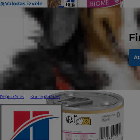
Valodas izvēle
Fi
At
Reģistrēties
Kur iegādāties