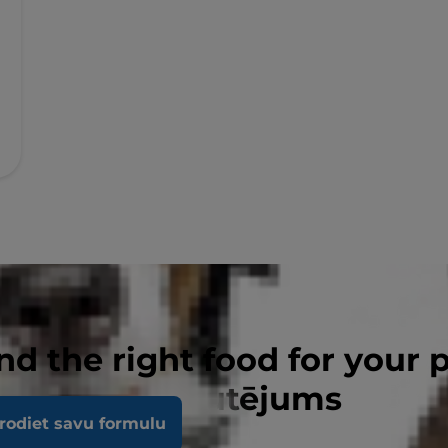
nd the right food for your 
ome Stress sautējums
rodiet savu formulu