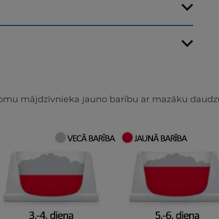
s
apjomu mājdzīvnieka jauno barību ar mazāku daudz