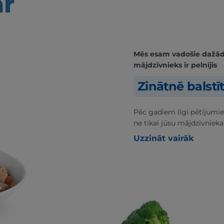
ar
Mēs esam vadošie dažādās
mājdzīvnieks ir pelnījis
Zinātnē balstī
Pēc gadiem ilgi pētījumie
ne tikai jūsu mājdzīvnieka
Uzzināt vairāk