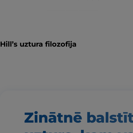
Hill’s uztura filozofija
Zinātnē balstī