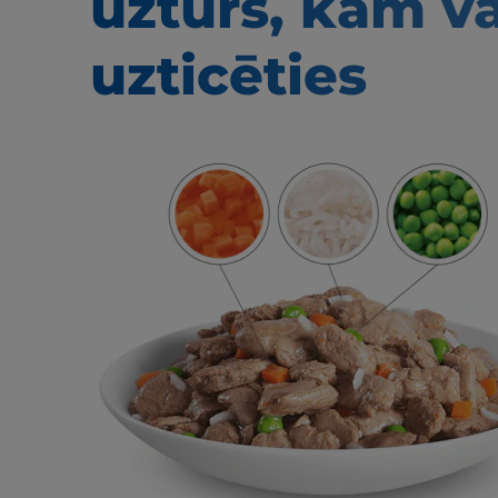
uzturs, kam v
uzticēties