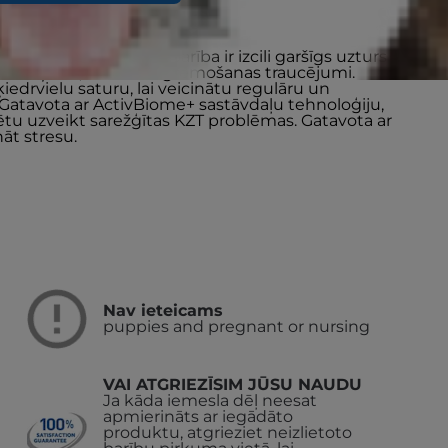
me Stress kaķu mitrā barība ir izcili garšīgs uzturs
esu kaķiem, kuriem ir gremošanas traucējumi.
šķiedrvielu saturu, lai veicinātu regulāru un
. Gatavota ar ActivBiome+ sastāvdaļu tehnoloģiju,
ētu uzveikt sarežģītas KZT problēmas. Gatavota ar
āt stresu.
Nav ieteicams
puppies and pregnant or nursing
VAI ATGRIEZĪSIM JŪSU NAUDU
Ja kāda iemesla dēļ neesat
apmierināts ar iegādāto
produktu, atgrieziet neizlietoto