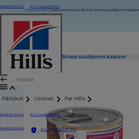
Reģistrēties
Kur iegādāties
Kaķu barība
Gastrointestinal Biome Stress sautējums kaķie
Gastrointestinal Biome Stress sautējums kaķiem
Pārlūkot
Uzziniet
Par Hill's
Reģistrēties
Kur iegādāties
Reģistrēties
Kur iegādāties