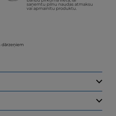
barību pirkuma vietā, lai
saņemtu pilnu naudas atmaksu
vai apmainītu produktu.
m dārzeņiem