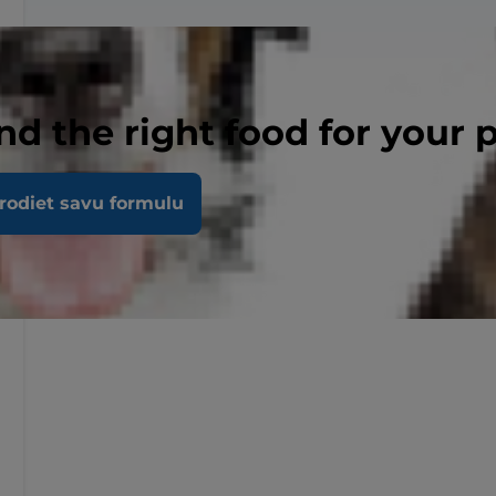
nd the right food for your 
rodiet savu formulu