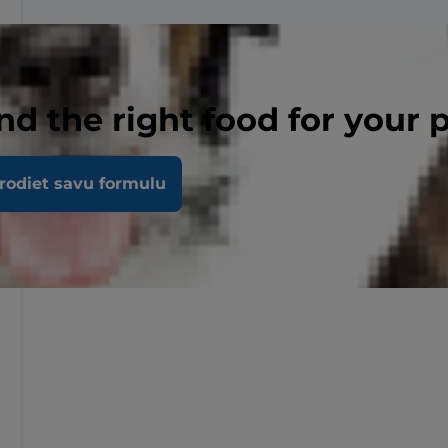
nd the right food for your 
rodiet savu formulu