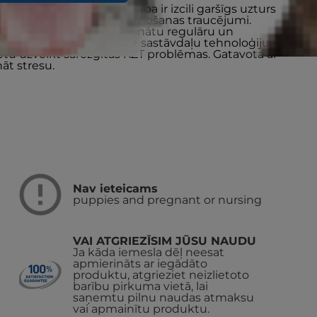
me Stress kaķu sausā barība ir izcili garšīgs uzturs
esu kaķiem, kuriem ir gremošanas traucējumi.
šķiedrvielu saturu, lai veicinātu regulāru un
. Gatavota ar ActivBiome+ sastāvdaļu tehnoloģiju,
ētu uzveikt sarežģītas KZT problēmas. Gatavota ar
āt stresu.
Nav ieteicams
puppies and pregnant or nursing
VAI ATGRIEZĪSIM JŪSU NAUDU
Ja kāda iemesla dēļ neesat
apmierināts ar iegādāto
produktu, atgrieziet neizlietoto
barību pirkuma vietā, lai
saņemtu pilnu naudas atmaksu
vai apmainītu produktu.