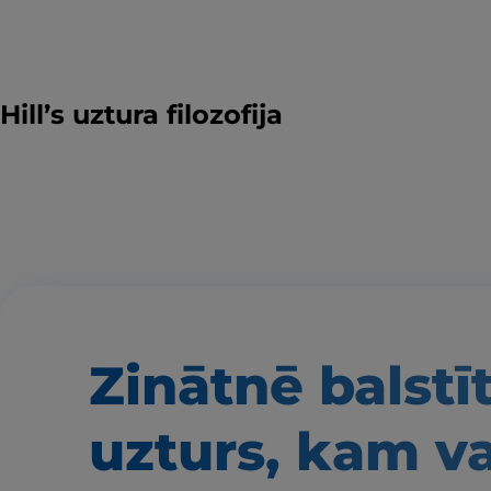
Hill’s uztura filozofija
Zinātnē balstī
uzturs, kam v