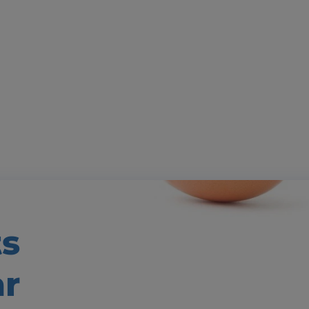
ts
ar