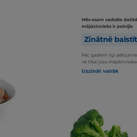
Mēs esam vadošie dažādās
mājdzīvnieks ir pelnījis
Zinātnē balstī
Pēc gadiem ilgi pētījumie
ne tikai jūsu mājdzīvnieka
Uzzināt vairāk