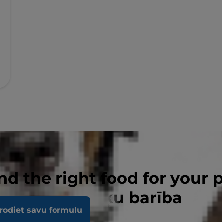
nd the right food for your 
ome Stress kaķu barība
rodiet savu formulu