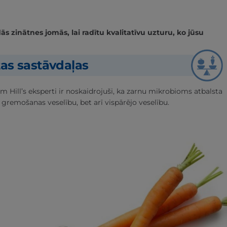
 zinātnes jomās, lai radītu kvalitatīvu uzturu, ko jūsu
tas sastāvdaļas
m Hill’s eksperti ir noskaidrojuši, ka zarnu mikrobioms atbalsta
 gremošanas veselību, bet arī vispārējo veselību.