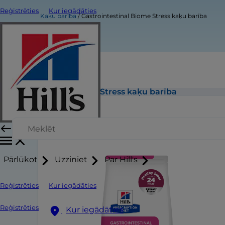
Reģistrēties
Kur iegādāties
Kaķu barība
Gastrointestinal Biome Stress kaķu barība
Gastrointestinal Biome Stress kaķu barība
Pārlūkot
Uzziniet
Par Hill's
Reģistrēties
Kur iegādāties
Reģistrēties
Kur iegādāties