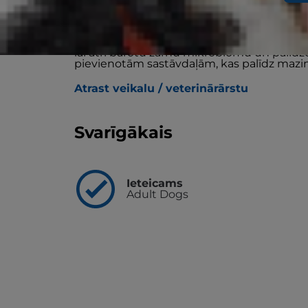
Hill’s Prescription Diet Gastrointestinal Bio
ar unikālu formulu, kas palīdz mazināt str
Klīnisks uzturs, kas ir izstrādāts ar augstu 
veselīgu vēdera izeju vien 24 stundu laikā
lai ātri barotu zarnu mikrobiomu un palīdz
pievienotām sastāvdaļām, kas palīdz mazin
Atrast veikalu / veterinārārstu
Svarīgākais
Ieteicams
Adult Dogs