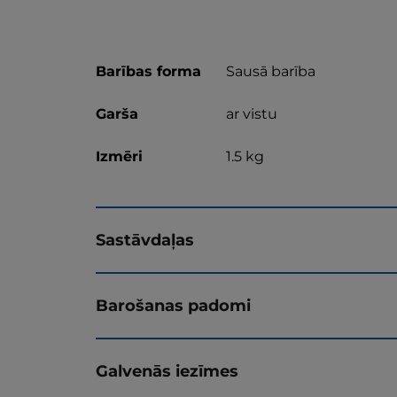
Barības forma
Sausā barība
Garša
ar vistu
Izmēri
1.5 kg
Sastāvdaļas
Barošanas padomi
Galvenās iezīmes