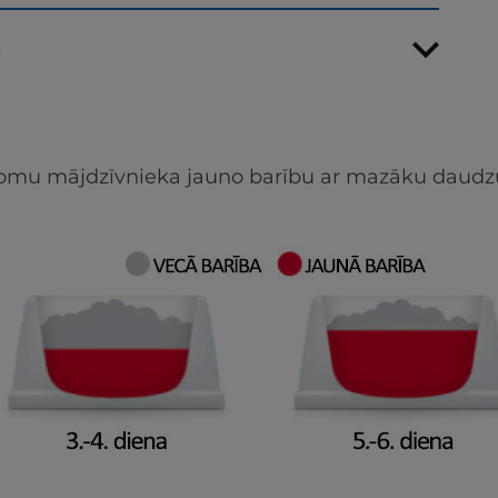
s
apjomu mājdzīvnieka jauno barību ar mazāku daudz