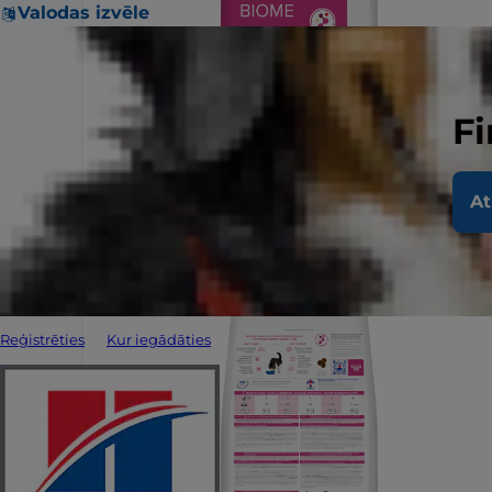
Valodas izvēle
Fi
At
Reģistrēties
Kur iegādāties