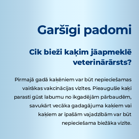
Garšīgi padomi
Cik bieži kaķim jāapmeklē
veterinārārsts?
Pirmajā gadā kaķēniem var būt nepieciešamas
vairākas vakcinācijas vizītes. Pieaugušie kaķi
parasti gūst labumu no ikgadējām pārbaudēm,
savukārt vecāka gadagājuma kaķiem vai
kaķiem ar īpašām vajadzībām var būt
nepieciešama biežāka vizīte.