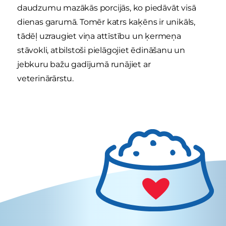
daudzumu mazākās porcijās, ko piedāvāt visā
dienas garumā. Tomēr katrs kaķēns ir unikāls,
tādēļ uzraugiet viņa attīstību un ķermeņa
stāvokli, atbilstoši pielāgojiet ēdināšanu un
jebkuru bažu gadījumā runājiet ar
veterinārārstu.