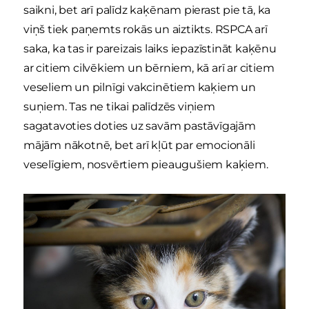
saikni, bet arī palīdz kaķēnam pierast pie tā, ka
viņš tiek paņemts rokās un aiztikts. RSPCA arī
saka, ka tas ir pareizais laiks iepazīstināt kaķēnu
ar citiem cilvēkiem un bērniem, kā arī ar citiem
veseliem un pilnīgi vakcinētiem kaķiem un
suņiem. Tas ne tikai palīdzēs viņiem
sagatavoties doties uz savām pastāvīgajām
mājām nākotnē, bet arī kļūt par emocionāli
veselīgiem, nosvērtiem pieaugušiem kaķiem.