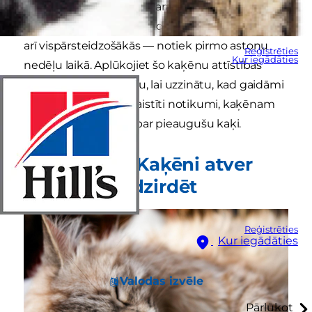
pilnīgi pieaugušu kaķi. Parastā kaķēnu augšanas
tabulā ir norādīts, ka gandrīz visas izmaiņas — un
arī vispārsteidzošākās — notiek pirmo astoņu
Reģistrēties
Kur iegādāties
nedēļu laikā. Aplūkojiet šo kaķēnu attīstības
hronoloģisko pārskatu, lai uzzinātu, kad gaidāmi
noteikti ar attīstību saistīti notikumi, kaķēnam
pieaugot un kļūstot par pieaugušu kaķi.
1.–3. nedēļa: Kaķēni atver
acis un sāk dzirdēt
Reģistrēties
Kur iegādāties
Valodas izvēle
Pārlūkot