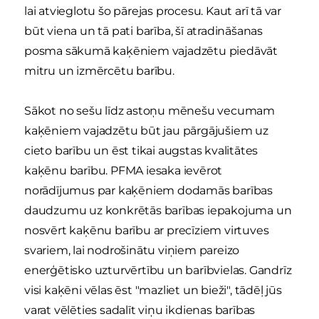
lai atvieglotu šo pārejas procesu. Kaut arī tā var
būt viena un tā pati barība, šī atradināšanas
posma sākumā kaķēniem vajadzētu piedāvāt
mitru un izmērcētu barību.
Sākot no sešu līdz astoņu mēnešu vecumam
kaķēniem vajadzētu būt jau pārgājušiem uz
cieto barību un ēst tikai augstas kvalitātes
kaķēnu barību. PFMA iesaka ievērot
norādījumus par kaķēniem dodamās barības
daudzumu uz konkrētās barības iepakojuma un
nosvērt kaķēnu barību ar precīziem virtuves
svariem, lai nodrošinātu viņiem pareizo
enerģētisko uzturvērtību un barībvielas. Gandrīz
visi kaķēni vēlas ēst "mazliet un bieži", tādēļ jūs
varat vēlēties sadalīt viņu ikdienas barības