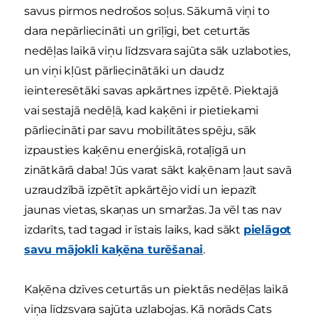
savus pirmos nedrošos soļus. Sākumā viņi to
dara nepārliecināti un grīļīgi, bet ceturtās
nedēļas laikā viņu līdzsvara sajūta sāk uzlaboties,
un viņi kļūst pārliecinātāki un daudz
ieinteresētāki savas apkārtnes izpētē. Piektajā
vai sestajā nedēļā, kad kaķēni ir pietiekami
pārliecināti par savu mobilitātes spēju, sāk
izpausties kaķēnu enerģiskā, rotaļīgā un
zinātkārā daba! Jūs varat sākt kaķēnam ļaut savā
uzraudzībā izpētīt apkārtējo vidi un iepazīt
jaunas vietas, skaņas un smaržas. Ja vēl tas nav
izdarīts, tad tagad ir īstais laiks, kad sākt
pielāgot
savu mājokli kaķēna turēšanai
.
Kaķēna dzīves ceturtās un piektās nedēļas laikā
viņa līdzsvara sajūta uzlabojas. Kā norāds Cats