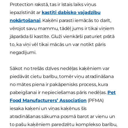
Protection rakstā, tas ir īstais laiks viņus
iepazīstināt ar
kastīti dabisko vajadzību
nokārtošanai
. Kaķēni parasti iemācās to darīt,
vērojot savu mammu, tādēļ jums ir tikai viņiem
jāparāda šī kastīte. Gluži vienkārši paturiet prātā
to, ka viņi vēl tikai mācās un var notikt pāris
negadījumi.
Sākot no trešās dzīves nedēļas kaķēniem var
piedāvāt cietu barību, tomēr viņu atradināšana
no mātes piena ir pakāpenisks process, kura
pabeigšanai ir nepieciešamas pāris nedēļas.
Pet
Food Manufacturers’ Association
(PFMA)
iesaka kaķeni un viņas kaķēnus šīs
atradināšanas sākuma posmā barot ar vienu un
to pašu kaķēniem paredzētu komplekso barību,