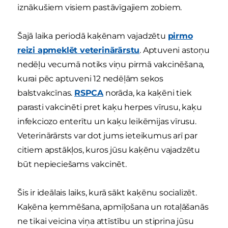
iznākušiem visiem pastāvīgajiem zobiem.
Šajā laika periodā kaķēnam vajadzētu
pirmo
reizi apmeklēt veterinārārstu
. Aptuveni astoņu
nedēļu vecumā notiks viņu pirmā vakcinēšana,
kurai pēc aptuveni 12 nedēļām sekos
balstvakcīnas.
RSPCA
norāda, ka kaķēni tiek
parasti vakcinēti pret kaķu herpes vīrusu, kaķu
infekciozo enterītu un kaķu leikēmijas vīrusu.
Veterinārārsts var dot jums ieteikumus arī par
citiem apstākļos, kuros jūsu kaķēnu vajadzētu
būt nepieciešams vakcinēt.
Šis ir ideālais laiks, kurā sākt kaķēnu socializēt.
Kaķēna ķemmēšana, apmīļošana un rotaļāšanās
ne tikai veicina viņa attīstību un stiprina jūsu