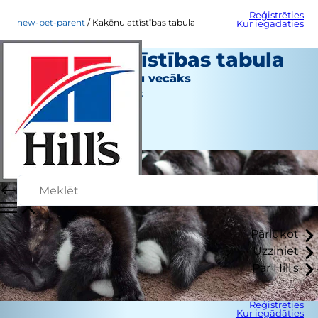
Reģistrēties
new-pet-parent
Kaķēnu attīstības tabula
Kur iegādāties
Kaķēnu attīstības tabula
Jauns mājdzīvnieku vecāks
Jean Marie Bauhaus
|
Jūnijs 27, 2022
Pārlūkot
Uzziniet
Par Hill's
Reģistrēties
Kur iegādāties