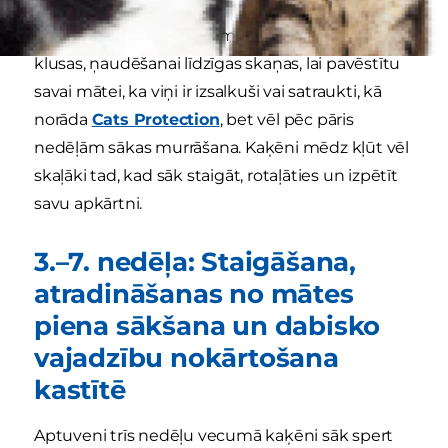
Dažas dienas pēc piedzimšanas kaķēni sākt radīt
klusas, ņaudēšanai līdzīgas skaņas, lai pavēstītu
savai mātei, ka viņi ir izsalkuši vai satraukti, kā
norāda
Cats Protection
, bet vēl pēc pāris
nedēļām sākas murrāšana. Kaķēni mēdz kļūt vēl
skaļāki tad, kad sāk staigāt, rotaļāties un izpētīt
savu apkārtni.
3.–7. nedēļa: Staigāšana,
atradināšanas no mātes
piena sākšana un dabisko
vajadzību nokārtošana
kastītē
Aptuveni trīs nedēļu vecumā kaķēni sāk spert