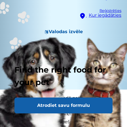
Reģistrēties
Kur iegādāties
Valodas izvēle
Find the right food for
your pet
Kaķēna pirmajā dzīves gadā notiek daudzas
Atrodiet savu formulu
lietas. Grūti noticēt, ka mazītiņš, ņaudošs kaķēns,
kuru var ērti novietot uz vienas rokas plaukstas,
var tikai divpadsmit mēnešu laikā izaugt par