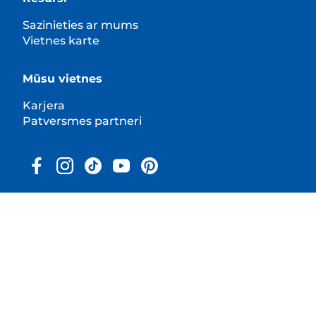
Sazinieties ar mums
Vietnes karte
Mūsu vietnes
Karjera
Patversmes partneri
© 2025 Hill's Pet Nutrition, Inc.
All rights reserved.
As used herein, denotes registered trademark status