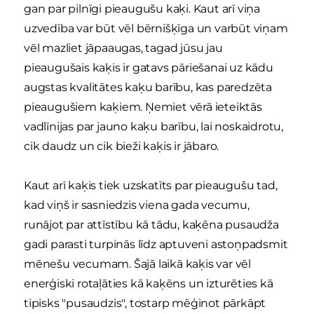
gan par pilnīgi pieaugušu kaķi. Kaut arī viņa
uzvedība var būt vēl bērnišķīga un varbūt viņam
vēl mazliet jāpaaugas, tagad jūsu jau
pieaugušais kaķis ir gatavs pāriešanai uz kādu
augstas kvalitātes kaķu barību, kas paredzēta
pieaugušiem kaķiem. Ņemiet vērā ieteiktās
vadlīnijas par jauno kaķu barību, lai noskaidrotu,
cik daudz un cik bieži kaķis ir jābaro.
Kaut arī kaķis tiek uzskatīts par pieaugušu tad,
kad viņš ir sasniedzis viena gada vecumu,
runājot par attīstību kā tādu, kaķēna pusaudža
gadi parasti turpinās līdz aptuveni astoņpadsmit
mēnešu vecumam. Šajā laikā kaķis var vēl
enerģiski rotaļāties kā kaķēns un izturēties kā
tipisks "pusaudzis", tostarp mēģinot pārkāpt