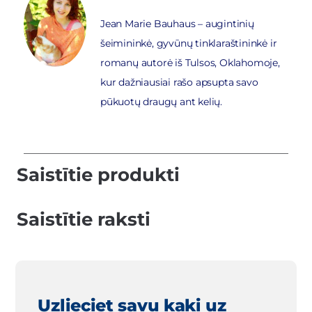
Jean Marie Bauhaus – augintinių
šeimininkė, gyvūnų tinklaraštininkė ir
romanų autorė iš Tulsos, Oklahomoje,
kur dažniausiai rašo apsupta savo
pūkuotų draugų ant kelių.
Saistītie produkti
Saistītie raksti
Uzlieciet savu kaķi uz