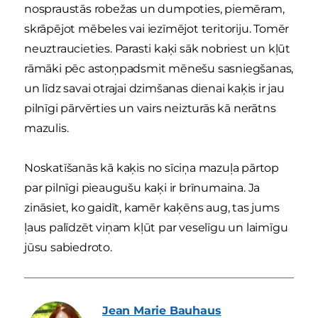
nospraustās robežas un dumpoties, piemēram,
skrāpējot mēbeles vai iezīmējot teritoriju. Tomēr
neuztraucieties. Parasti kaķi sāk nobriest un kļūt
rāmāki pēc astoņpadsmit mēnešu sasniegšanas,
un līdz savai otrajai dzimšanas dienai kaķis ir jau
pilnīgi pārvērties un vairs neizturās kā nerātns
mazulis.
Noskatīšanās kā kaķis no sīciņa mazuļa pārtop
par pilnīgi pieaugušu kaķi ir brīnumaina. Ja
zināsiet, ko gaidīt, kamēr kaķēns aug, tas jums
ļaus palīdzēt viņam kļūt par veselīgu un laimīgu
jūsu sabiedroto.
Jean Marie
Bauhaus