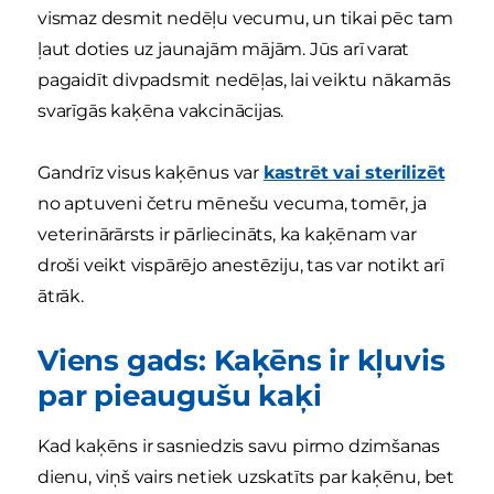
vismaz desmit nedēļu vecumu, un tikai pēc tam
ļaut doties uz jaunajām mājām. Jūs arī varat
pagaidīt divpadsmit nedēļas, lai veiktu nākamās
svarīgās kaķēna vakcinācijas.
Gandrīz visus kaķēnus var
kastrēt vai sterilizēt
no aptuveni četru mēnešu vecuma, tomēr, ja
veterinārārsts ir pārliecināts, ka kaķēnam var
droši veikt vispārējo anestēziju, tas var notikt arī
ātrāk.
Viens gads: Kaķēns ir kļuvis
par pieaugušu kaķi
Kad kaķēns ir sasniedzis savu pirmo dzimšanas
dienu, viņš vairs netiek uzskatīts par kaķēnu, bet