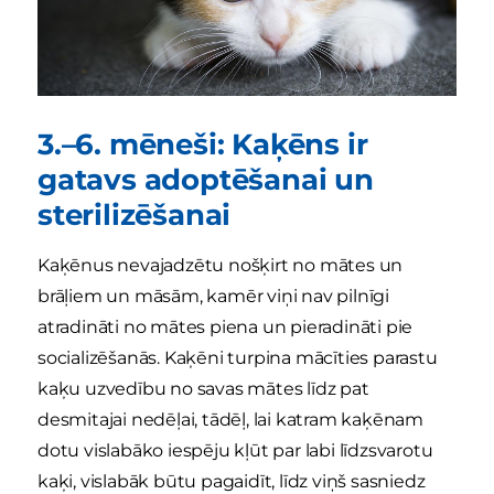
3.–6. mēneši: Kaķēns ir
gatavs adoptēšanai un
sterilizēšanai
Kaķēnus nevajadzētu nošķirt no mātes un
brāļiem un māsām, kamēr viņi nav pilnīgi
atradināti no mātes piena un pieradināti pie
socializēšanās. Kaķēni turpina mācīties parastu
kaķu uzvedību no savas mātes līdz pat
desmitajai nedēļai, tādēļ, lai katram kaķēnam
dotu vislabāko iespēju kļūt par labi līdzsvarotu
kaķi, vislabāk būtu pagaidīt, līdz viņš sasniedz