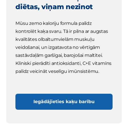
diētas, viņam nezinot
Mūsu zemo kaloriju formula palīdz
kontrolēt kaķa svaru. Tā ir pilna ar augstas
kvalitātes olbaltumvielām muskuļu
veidošanai, un izgatavota no vērtīgām
sastāvdaļām garšīgai, barojošai maltītei.
Klīniski pierādīti antioksidanti, C+E vitamīns
palīdz veicināt veselīgu imūnsistēmu.
Iegādājieties kaķu barību