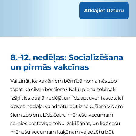
Atklājiet Uzturu
8.–12. nedēļas: Socializēšana
un pirmās vakcīnas
Vai zināt, ka kaķēniem bērnībā nomainās zobi
tāpat kā cilvēkbērniem? Kaķu piena zobi sāk
izšķilties otrajā nedēļā, un līdz aptuveni astotajai
dzīves nedēļai vajadzētu būt iznākušiem visiem
šiem zobiem. Līdz četru mēnešu vecumam
sāksies pastāvīgo zobu izšķilšanās, un līdz sešu
mēnešu vecumam kaķēnam vajadzētu būt