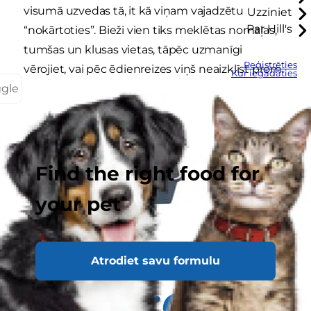
visumā uzvedas tā, it kā viņam vajadzētu
Uzziniet
Par Hill's
“nokārtoties”. Bieži vien tiks meklētas nomaļas,
tumšas un klusas vietas, tāpēc uzmanīgi
Reģistrēties
vērojiet, vai pēc ēdienreizes viņš neaizklīst prom.
Kur iegādāties
ggle
Find the right food for
your pet
Atrodiet savu formulu