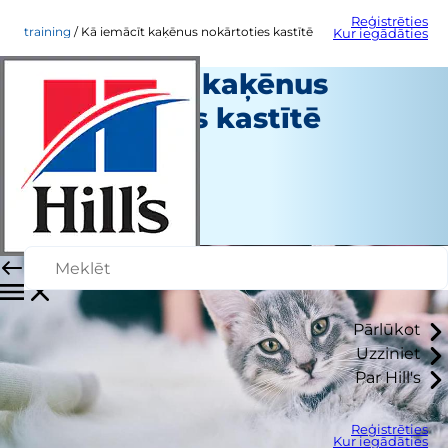
Reģistrēties
training
Kā iemācīt kaķēnus nokārtoties kastītē
Kur iegādāties
Kā iemācīt kaķēnus
nokārtoties kastītē
Apmācība
Personāla autors
|
Jūnijs 27, 2024
Pārlūkot
Uzziniet
Par Hill's
Reģistrēties
Kur iegādāties