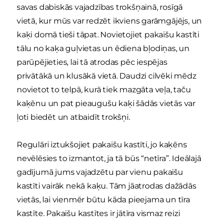
savas dabiskās vajadzības trokšņainā, rosīgā
vietā, kur mūs var redzēt ikviens garāmgājējs, un
kaķi domā tieši tāpat. Novietojiet pakaišu kastīti
tālu no kaķa guļvietas un ēdiena bļodiņas, un
parūpējieties, lai tā atrodas pēc iespējas
privātākā un klusākā vietā. Daudzi cilvēki mēdz
novietot to telpā, kurā tiek mazgāta veļa, taču
kaķēnu un pat pieaugušu kaķi šādās vietās var
ļoti biedēt un atbaidīt trokšņi.
Regulāri iztukšojiet pakaišu kastīti, jo kaķēns
nevēlēsies to izmantot, ja tā būs “netīra”. Ideālajā
gadījumā jums vajadzētu par vienu pakaišu
kastīti vairāk nekā kaķu. Tām jāatrodas dažādās
vietās, lai vienmēr būtu kāda pieejama un tīra
kastīte. Pakaišu kastītes ir jātīra vismaz reizi