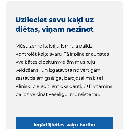
Uzlieciet savu kaķi uz
diētas, viņam nezinot
Mūsu zemo kaloriju formula palīdz
kontrolēt kaķa svaru. Tā ir pilna ar augstas
kvalitātes olbaltumvielām muskuļu
veidošanai, un izgatavota no vērtīgām
sastāvdaļām garšīgai, barojošai maltītei.
Klīniski pierādīti antioksidanti, C+E vitamīns
palīdz veicināt veselīgu imūnsistēmu.
Iegādājieties kaķu barību