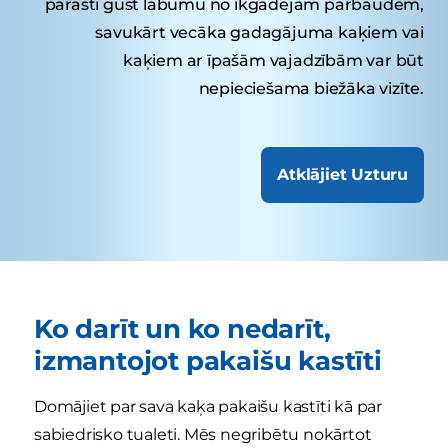
parasti gūst labumu no ikgadējām pārbaudēm,
savukārt vecāka gadagājuma kaķiem vai
kaķiem ar īpašām vajadzībām var būt
nepieciešama biežāka vizīte.
Atklājiet Uzturu
Ko darīt un ko nedarīt,
izmantojot pakaišu kastīti
Domājiet par sava kaķa pakaišu kastīti kā par
sabiedrisko tualeti. Mēs negribētu nokārtot