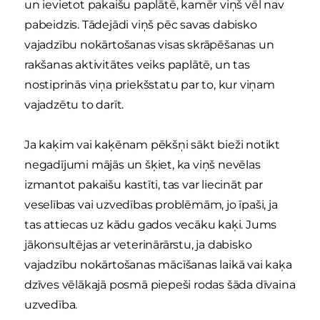
un ievietot pakaišu paplātē, kamēr viņš vēl nav
pabeidzis. Tādejādi viņš pēc savas dabisko
vajadzību nokārtošanas visas skrāpēšanas un
rakšanas aktivitātes veiks paplātē, un tas
nostiprinās viņa priekšstatu par to, kur viņam
vajadzētu to darīt.
Ja kaķim vai kaķēnam pēkšņi sākt bieži notikt
negadījumi mājās un šķiet, ka viņš nevēlas
izmantot pakaišu kastīti, tas var liecināt par
veselības vai uzvedības problēmām, jo īpaši, ja
tas attiecas uz kādu gados vecāku kaķi. Jums
jākonsultējas ar veterinārārstu, ja dabisko
vajadzību nokārtošanas mācīšanas laikā vai kaķa
dzīves vēlākajā posmā piepeši rodas šāda dīvaina
uzvedība.