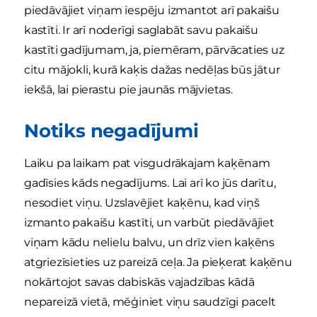
piedāvājiet viņam iespēju izmantot arī pakaišu
kastīti. Ir arī noderīgi saglabāt savu pakaišu
kastīti gadījumam, ja, piemēram, pārvācaties uz
citu mājokli, kurā kaķis dažas nedēļas būs jātur
iekšā, lai pierastu pie jaunās mājvietas.
Notiks negadījumi
Laiku pa laikam pat visgudrākajam kaķēnam
gadīsies kāds negadījums. Lai arī ko jūs darītu,
nesodiet viņu. Uzslavējiet kaķēnu, kad viņš
izmanto pakaišu kastīti, un varbūt piedāvājiet
viņam kādu nelielu balvu, un drīz vien kaķēns
atgriezīsieties uz pareizā ceļa. Ja pieķerat kaķēnu
nokārtojot savas dabiskās vajadzības kādā
nepareizā vietā, mēģiniet viņu saudzīgi pacelt