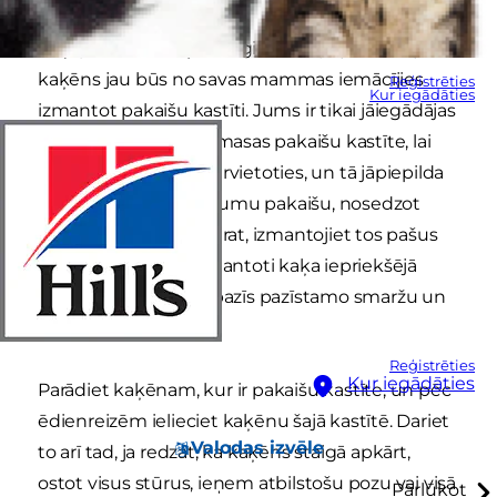
Kaķi pēc dabas ir ļoti tīrīgi, un, iespējams, ka jūsu
kaķēns jau būs no savas mammas iemācījies
Reģistrēties
Kur iegādāties
izmantot pakaišu kastīti. Jums ir tikai jāiegādājas
pietiekami liela plastmasas pakaišu kastīte, lai
kaķēns varētu tajā pārvietoties, un tā jāpiepilda
ar pietiekamu daudzumu pakaišu, nosedzot
kastītes dibenu. Ja varat, izmantojiet tos pašus
pakaišus, kas tika izmantoti kaķa iepriekšējā
mājoklī, jo kaķēns atpazīs pazīstamo smaržu un
tekstūru.
Reģistrēties
Kur iegādāties
Parādiet kaķēnam, kur ir pakaišu kastīte, un pēc
ēdienreizēm ielieciet kaķēnu šajā kastītē. Dariet
Valodas izvēle
to arī tad, ja redzat, ka kaķēns staigā apkārt,
ostot visus stūrus, ieņem atbilstošu pozu vai visā
Pārlūkot