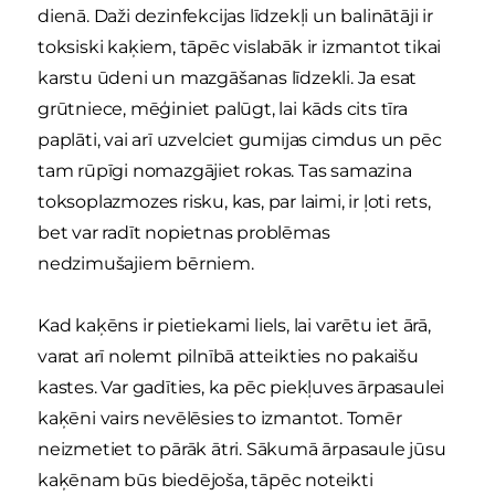
dienā. Daži dezinfekcijas līdzekļi un balinātāji ir
toksiski kaķiem, tāpēc vislabāk ir izmantot tikai
karstu ūdeni un mazgāšanas līdzekli. Ja esat
grūtniece, mēģiniet palūgt, lai kāds cits tīra
paplāti, vai arī uzvelciet gumijas cimdus un pēc
tam rūpīgi nomazgājiet rokas. Tas samazina
toksoplazmozes risku, kas, par laimi, ir ļoti rets,
bet var radīt nopietnas problēmas
nedzimušajiem bērniem.
Kad kaķēns ir pietiekami liels, lai varētu iet ārā,
varat arī nolemt pilnībā atteikties no pakaišu
kastes. Var gadīties, ka pēc piekļuves ārpasaulei
kaķēni vairs nevēlēsies to izmantot. Tomēr
neizmetiet to pārāk ātri. Sākumā ārpasaule jūsu
kaķēnam būs biedējoša, tāpēc noteikti