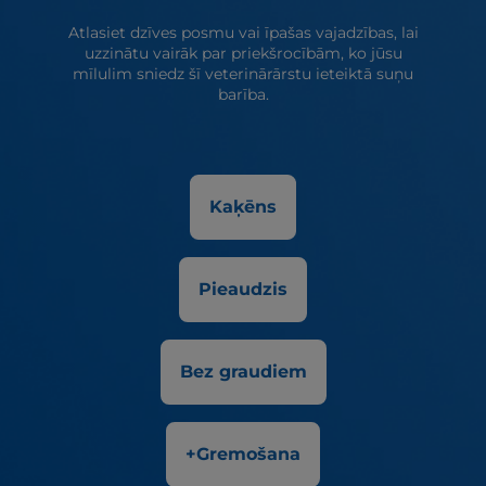
Atlasiet dzīves posmu vai īpašas vajadzības, lai
uzzinātu vairāk par priekšrocībām, ko jūsu
mīlulim sniedz šī veterinārārstu ieteiktā suņu
barība.
Kaķēns
Pieaudzis
Bez graudiem
+Gremošana