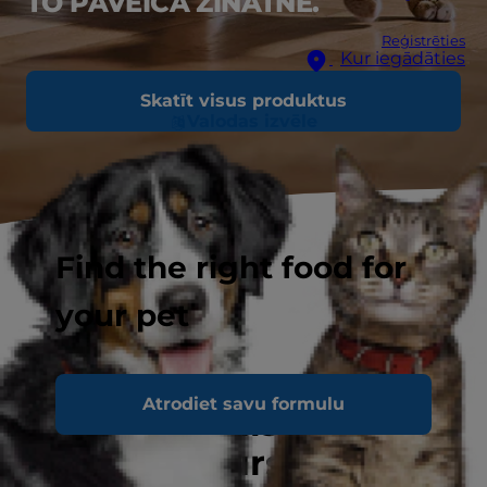
TO PAVEICA ZINĀTNE.
Reģistrēties
Kur iegādāties
Skatīt visus produktus
Valodas izvēle
Find the right food for
your pet
Atrodiet savu formulu
Vet Essentials Multi-
Benefit uzturs jūsu