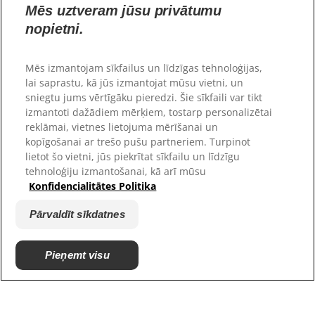
atbilstību un garšu, vai arī saņemiet
Mēs uztveram jūsu privātumu
naudu atpakaļ. Uzzināt vairāk šeit.
nopietni.
Mēs izmantojam sīkfailus un līdzīgas tehnoloģijas,
lai saprastu, kā jūs izmantojat mūsu vietni, un
Uzziniet vairāk
sniegtu jums vērtīgāku pieredzi. Šie sīkfaili var tikt
izmantoti dažādiem mērķiem, tostarp personalizētai
reklāmai, vietnes lietojuma mērīšanai un
kopīgošanai ar trešo pušu partneriem. Turpinot
lietot šo vietni, jūs piekrītat sīkfailu un līdzīgu
tehnoloģiju izmantošanai, kā arī mūsu
Konfidencialitātes Politika
Pārvaldīt sīkdatnes
Globāli
Pieņemt visu
Resursi
Sazinieties ar mums
Vietnes karte