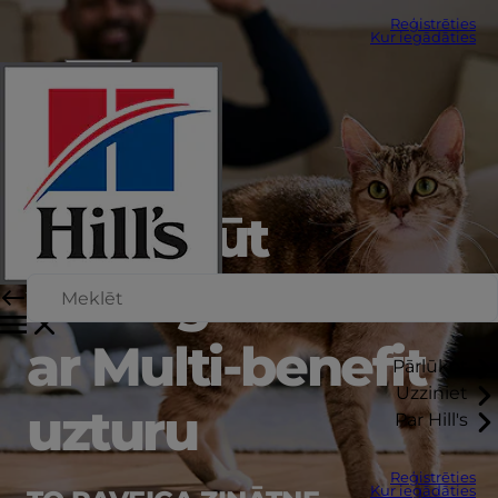
Reģistrēties
Kur iegādāties
viegli būt
veselīgam
ar Multi-benefit
Pārlūkot
Uzziniet
uzturu
Par Hill's
Reģistrēties
Kur iegādāties