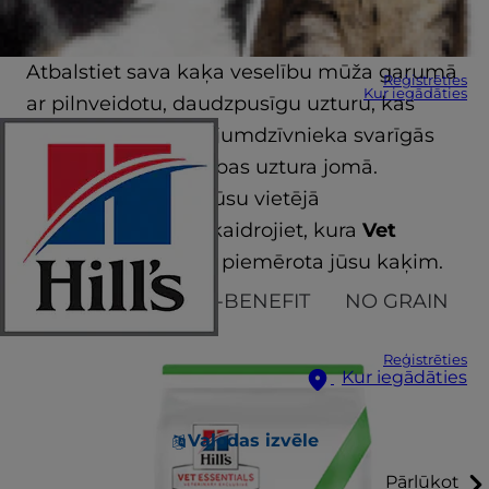
kaķim
Atbalstiet sava kaķa veselību mūža garumā
Reģistrēties
Kur iegādāties
ar pilnveidotu, daudzpusīgu uzturu, kas
apmierina jūsu lolojumdzīvnieka svarīgās
un unikālās vajadzības uztura jomā.
Pieejams tikai pie jūsu vietējā
veterinārārsta. Noskaidrojiet, kura
Vet
Essentials
barība ir piemērota jūsu kaķim.
KITTEN
MULTI-BENEFIT
NO GRAIN
Reģistrēties
Kur iegādāties
Valodas izvēle
Pārlūkot