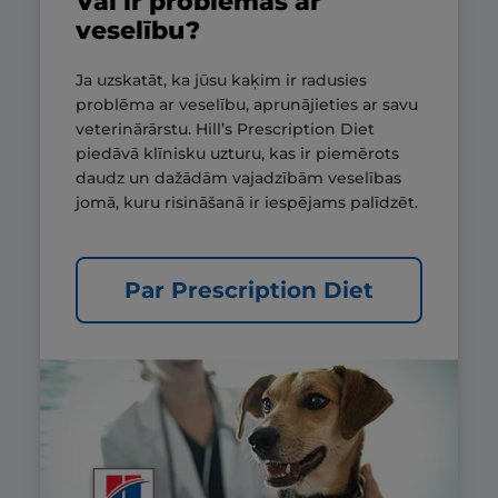
Vai ir problēmas ar
veselību?
Ja uzskatāt, ka jūsu kaķim ir radusies
problēma ar veselību, aprunājieties ar savu
veterinārārstu. Hill’s Prescription Diet
piedāvā klīnisku uzturu, kas ir piemērots
daudz un dažādām vajadzībām veselības
jomā, kuru risināšanā ir iespējams palīdzēt.
Par Prescription Diet