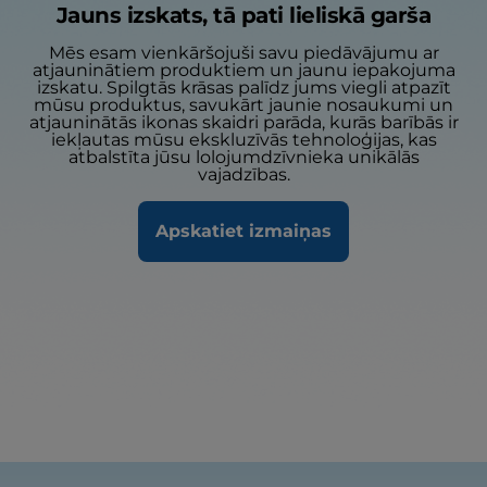
Jauns izskats, tā pati lieliskā garša
Mēs esam vienkāršojuši savu piedāvājumu ar
atjauninātiem produktiem un jaunu iepakojuma
izskatu. Spilgtās krāsas palīdz jums viegli atpazīt
mūsu produktus, savukārt jaunie nosaukumi un
atjauninātās ikonas skaidri parāda, kurās barībās ir
iekļautas mūsu ekskluzīvās tehnoloģijas, kas
atbalstīta jūsu lolojumdzīvnieka unikālās
vajadzības.
Apskatiet izmaiņas