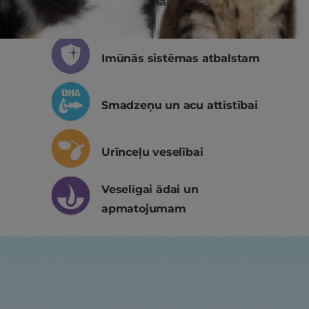
Gremošanas sistēmas
veselībai
Imūnās sistēmas atbalstam
Smadzeņu un acu attīstībai
Urīnceļu veselībai
Veselīgai ādai un
apmatojumam