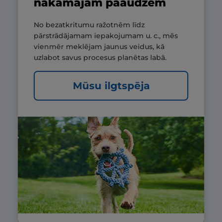
nākamajām paaudzēm
No bezatkritumu ražotnēm līdz
pārstrādājamam iepakojumam u. c., mēs
vienmēr meklējam jaunus veidus, kā
uzlabot savus procesus planētas labā.
Mūsu ilgtspēja