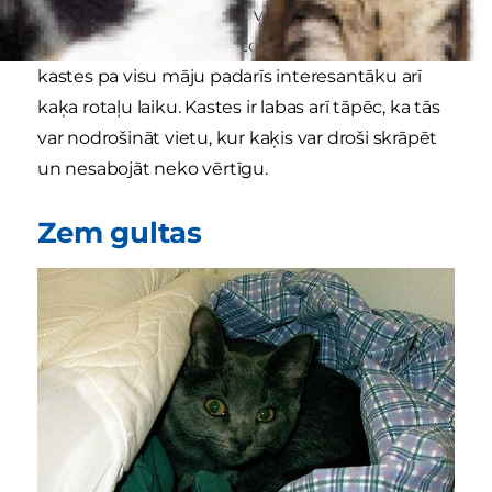
mājās. Pēc tam pielieciet vēl vienu kasti,” iesaka
Petcha
. Stratēģiski izvietotas dažādu izmēru
kastes pa visu māju padarīs interesantāku arī
kaķa rotaļu laiku. Kastes ir labas arī tāpēc, ka tās
var nodrošināt vietu, kur kaķis var droši skrāpēt
un nesabojāt neko vērtīgu.
Zem gultas