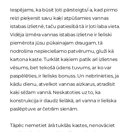
Iespējams, ka būsit ļoti pārsteigts/-a, kad pirmo
reizi pieķersit savu kaķi atpūšamies vannas
istabas izlietnē, taču patiesībā tā ir ļoti laba vieta.
Vidēja izmēra vannas istabas izlietne ir lieliski
piemērota jūsu pūkainajam draugam, tā
nodrošina nepieciešamo patvērumu, gluži kā
kartona kaste. Turklāt kaķiem patīk arī izlietnes
vēsums, bet tekošā ūdens tuvums, ar ko var
paspēlēties, ir lielisks bonuss. Un nebrīnieties, ja
kādu dienu, atvelkot vannas aizkarus, atradīsit
kaķi sēžam vannā. Neskatoties uz to, ka
konstrukcija ir daudz lielākā, arī vanna ir lieliska
paslēptuve ar četrām sienām.
Tāpēc nemetiet ārā tukšās kastes, nenovāciet