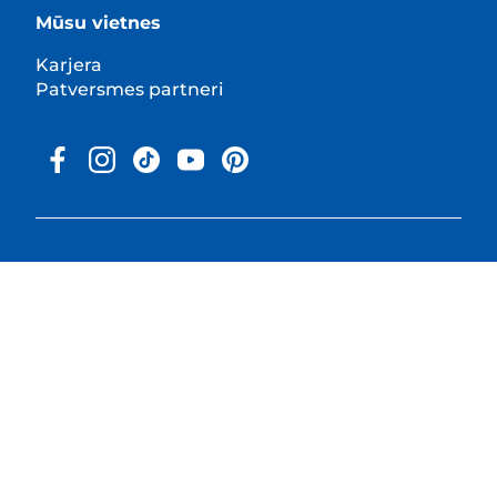
Mūsu vietnes
Karjera
Patversmes partneri
© 2025 Hill's Pet Nutrition, Inc.
All rights reserved.
As used herein, denotes registered trademark status
in the U.S. only; registration status in other
geographies may be different. Your use of this site is
subject to our terms.
Noteikumi un nosacījumi
Juridiskais paziņojums
Juridiskā un privātuma
Sīkfailu piekrišanas rīks