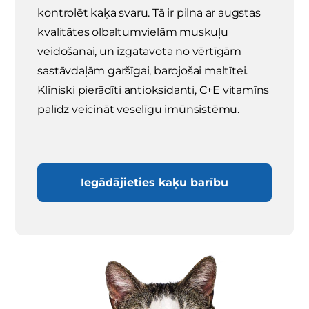
kontrolēt kaķa svaru. Tā ir pilna ar augstas
kvalitātes olbaltumvielām muskuļu
veidošanai, un izgatavota no vērtīgām
sastāvdaļām garšīgai, barojošai maltītei.
Klīniski pierādīti antioksidanti, C+E vitamīns
palīdz veicināt veselīgu imūnsistēmu.
Iegādājieties kaķu barību