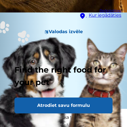
Reģistrēties
Kur iegādāties
Valodas izvēle
Find the right food for
your pet
Atrodiet savu formulu
Nav nekāds noslēpums, ka tad, kad mājās paliek
par skaļu, kaķi meklē klusākās, mierīgākas vietas,