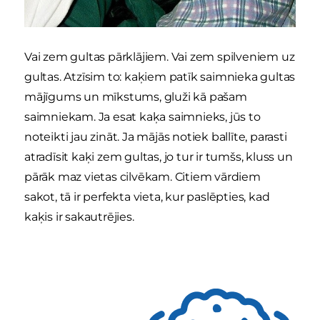
Vai zem gultas pārklājiem. Vai zem spilveniem uz
gultas. Atzīsim to: kaķiem patīk saimnieka gultas
mājīgums un mīkstums, gluži kā pašam
saimniekam. Ja esat kaķa saimnieks, jūs to
noteikti jau zināt. Ja mājās notiek ballīte, parasti
atradīsit kaķi zem gultas, jo tur ir tumšs, kluss un
pārāk maz vietas cilvēkam. Citiem vārdiem
sakot, tā ir perfekta vieta, kur paslēpties, kad
kaķis ir sakautrējies.