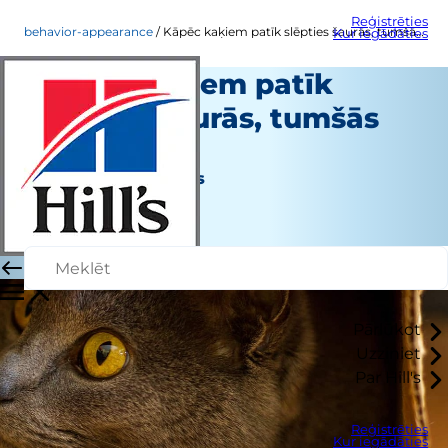
Reģistrēties
behavior-appearance
Kāpēc kaķiem patīk slēpties šaurās, tumšās vietās
Kur iegādāties
Kāpēc kaķiem patīk
slēpties šaurās, tumšās
vietās
Uzvedība un izskats
Christine O'Brien
|
Decembris 14, 2016
Pārlūkot
Uzziniet
Par Hill's
Reģistrēties
Kur iegādāties