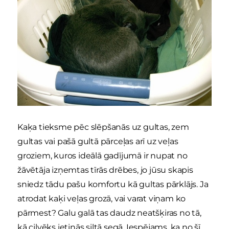
Kaķa tieksme pēc slēpšanās uz gultas, zem
gultas vai pašā gultā pārceļas arī uz veļas
groziem, kuros ideālā gadījumā ir nupat no
žāvētāja izņemtas tīrās drēbes, jo jūsu skapis
sniedz tādu pašu komfortu kā gultas pārklājs. Ja
atrodat kaķi veļas grozā, vai varat viņam ko
pārmest? Galu galā tas daudz neatšķiras no tā,
kā cilvēks ietinās siltā segā. Iespējams, ka no šī