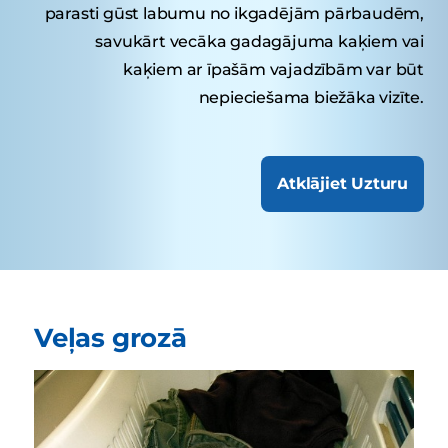
parasti gūst labumu no ikgadējām pārbaudēm,
savukārt vecāka gadagājuma kaķiem vai
kaķiem ar īpašām vajadzībām var būt
nepieciešama biežāka vizīte.
Atklājiet Uzturu
Veļas grozā