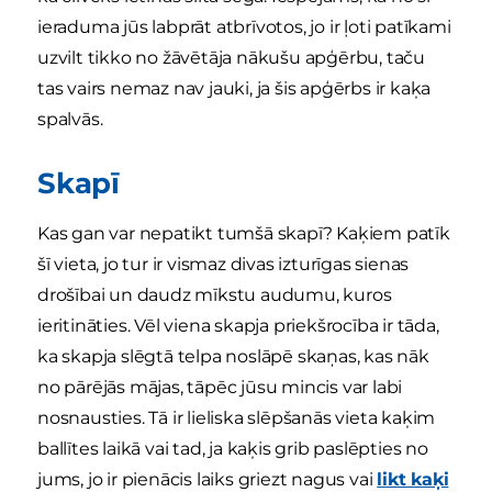
ieraduma jūs labprāt atbrīvotos, jo ir ļoti patīkami
uzvilt tikko no žāvētāja nākušu apģērbu, taču
tas vairs nemaz nav jauki, ja šis apģērbs ir kaķa
spalvās.
Skapī
Kas gan var nepatikt tumšā skapī? Kaķiem patīk
šī vieta, jo tur ir vismaz divas izturīgas sienas
drošībai un daudz mīkstu audumu, kuros
ieritināties. Vēl viena skapja priekšrocība ir tāda,
ka skapja slēgtā telpa noslāpē skaņas, kas nāk
no pārējās mājas, tāpēc jūsu mincis var labi
nosnausties. Tā ir lieliska slēpšanās vieta kaķim
ballītes laikā vai tad, ja kaķis grib paslēpties no
jums, jo ir pienācis laiks griezt nagus vai
likt kaķi