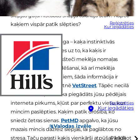
kur paslēpties no haosa. Taču kāpēc kaķis
slēpjas guļamistabas skapja tālākajā stūrī? Kāpēc
Reģistrēties
kaķiem vispār patīk slēpties?
Kur iegādāties
Tā ir daļa no jūsu drauga – kaķa instinktīvās
uzvedības. Neskatoties uz to, ka kaķis ir
pieradināts, viņa priekšteči meklēja nomaļas
vietas kaķēnu dzemdēšanai, kā arī meklēja
patvērumu no vajātājiem, šāda informācija ir
atrodama tīmekļa vietnē
VetStreet
. Tāpēc necilā
kartona kaste, kurā tika piegādāts jūsu pēdējais
interneta pirkums, kļūst par perfektu vietu, kur
Reģistrēties
Kur iegādāties
mincim paslēpties. Kaķim patīk drošība, ko
sniedz četras sienas.
PetMD
apgalvo, ka jūsu
Valodas izvēle
mazais mincis dažreiz slēpjas, lai paglābtos no
stresa. Taču parasti kaķis vienkārši atpūšas kādā
Pārlūkot