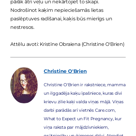
pārāk ātri veļu un nekārtojiet to skapi.
Nodrošinot kaķim nepieciešamās lietas
paslēptuves radīšanai, kaķis būs mierīgs un
nestresos.
Attēlu avoti: Kristīne Obraiena (Christine O'Brien)
Christine
O'Brien
Christine O'Brien ir rakstniece, mamma
un ilggadēja kaķu īpašniece, kuras divi
krievu zilie kaķi valda viņas mājā. Viņas
darbi parādās arī vietnēs Care.com,
What to Expect un Fit Pregnancy, kur
viņa raksta par mājdzīvniekiem,
grūtniecību un ģimenes dzīvi. Atrodiet