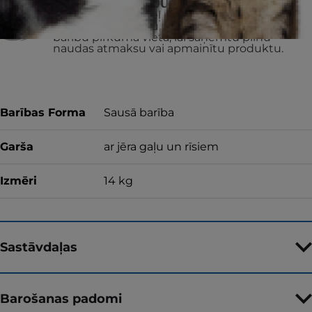
VAI ATGRIEZĪSIM JŪSU NAUDU
Ja kāda iemesla dēļ neesat apmierināts ar
iegādāto produktu, atgrieziet neizlietoto
barību pirkuma vietā, lai saņemtu pilnu
naudas atmaksu vai apmainītu produktu.
Barības Forma
Sausā barība
Garša
ar jēra gaļu un rīsiem
Izmēri
14 kg
Sastāvdaļas
Barošanas padomi