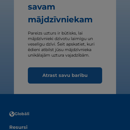
savam
mājdzīvniekam
Pareizs uzturs ir būtisks, lai
mājdzīvnieki dzīvotu laimīgu un
veselīgu dzīvi. Šeit apskatiet, kuri
ēdieni atbilst jūsu mājdzīvnieka
unikālajām uztura vajadzībām.
Atrast savu barību
Globāli
Resursi