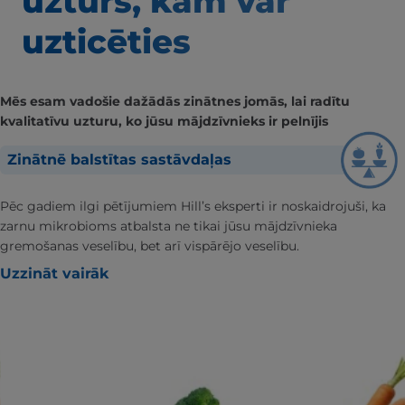
uzturs, kam var
uzticēties
Mēs esam vadošie dažādās zinātnes jomās, lai radītu
kvalitatīvu uzturu, ko jūsu mājdzīvnieks ir pelnījis
Zinātnē balstītas sastāvdaļas
Pēc gadiem ilgi pētījumiem Hill’s eksperti ir noskaidrojuši, ka
zarnu mikrobioms atbalsta ne tikai jūsu mājdzīvnieka
gremošanas veselību, bet arī vispārējo veselību.
Uzzināt vairāk