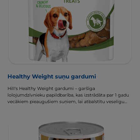
Healthy Weight suņu gardumi
Hill's Healthy Weight gardumi – garšīga
lolojumdzīvnieku papildbarība, kas izstrādāta par 1 gadu
vecākiem pieaugušiem suņiem, lai atbalstītu veselīgu
svara zaudēšanu un uzturēšanu.