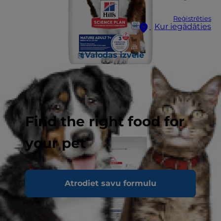
Reģistrēties
Kur iegādāties
Valodas izvēle
Find the right food for
your pet
Atrodiet savu formulu