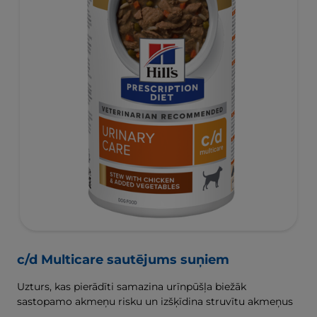
c/d Multicare sautējums suņiem
Uzturs, kas pierādīti samazina urīnpūšļa biežāk
sastopamo akmeņu risku un izšķīdina struvītu akmeņus