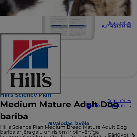
Reģistrēties
Kur iegādāties
Hill's Science Plan
Reģistrēties
Medium Mature Adult Dog
Kur iegādāties
barība
Valodas izvēle
Hill's Science Plan Medium Breed Mature Adult Dog
barība ar jēra gaļu un rīsiem ir pilnvērtīga
Pārlūkot
lolojumdzīvnieku barība, kas īpaši izstrādāta ar