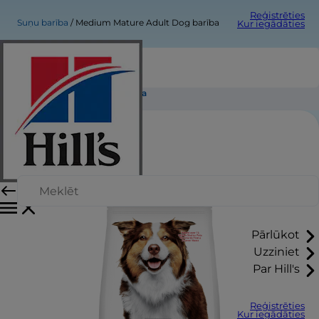
Reģistrēties
Suņu barība
Medium Mature Adult Dog barība
Kur iegādāties
Medium Mature Adult Dog barība
Pārlūkot
Uzziniet
Par Hill's
Reģistrēties
Kur iegādāties