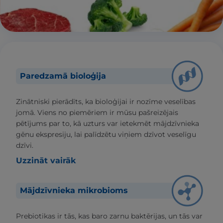
Paredzamā bioloģija
Zinātniski pierādīts, ka bioloģijai ir nozīme veselības
jomā. Viens no piemēriem ir mūsu pašreizējais
pētījums par to, kā uzturs var ietekmēt mājdzīvnieka
gēnu ekspresiju, lai palīdzētu viņiem dzīvot veselīgu
dzīvi.
Uzzināt vairāk
Mājdzīvnieka mikrobioms
Prebiotikas ir tās, kas baro zarnu baktērijas, un tās var