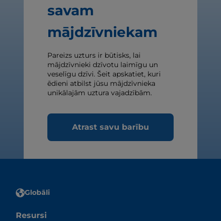
savam
mājdzīvniekam
Pareizs uzturs ir būtisks, lai
mājdzīvnieki dzīvotu laimīgu un
veselīgu dzīvi. Šeit apskatiet, kuri
ēdieni atbilst jūsu mājdzīvnieka
unikālajām uztura vajadzībām.
Atrast savu barību
Globāli
Resursi