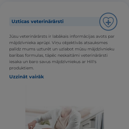
Uzticas veterinārārsti
Jūsu veterinārārsts ir labākais informācijas avots par
mājdzīvnieka aprūpi. Viņu objektīvās atsauksmes
palīdz mums uzturēt un uzlabot mūsu mājdzīvnieku
barības formulas, tāpēc neskaitāmi veterinārārsti
iesaka un baro savus mājdzīvniekus ar Hill's
produktiem.
Uzzināt vairāk