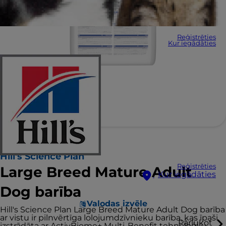
Reģistrēties
Kur iegādāties
Hill's Science Plan
Reģistrēties
Large Breed Mature Adult
Kur iegādāties
Dog barība
Valodas izvēle
Hill's Science Plan Large Breed Mature Adult Dog barība
ar vistu ir pilnvērtīga lolojumdzīvnieku barība, kas īpaši
Pārlūkot
izstrādāta ar ActivBiome+ Multi-Benefit tehnoloģiju.