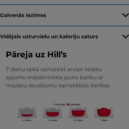
Galvenās iezīmes
Vidējais uzturvielu un kaloriju saturs
Pāreja uz Hill’s
7 dienu laikā samaisiet arvien lielāku
apjomu mājdzīvnieka jauno barību ar
mazāku daudzumu iepriekšējās barības.