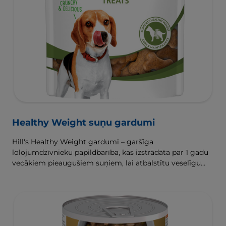
Healthy Weight suņu gardumi
Hill's Healthy Weight gardumi – garšīga
lolojumdzīvnieku papildbarība, kas izstrādāta par 1 gadu
vecākiem pieaugušiem suņiem, lai atbalstītu veselīgu
svara zaudēšanu un uzturēšanu.