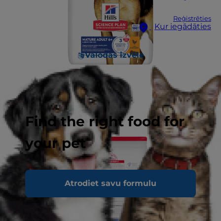
Reģistrēties
Kur iegādāties
Valodas izvēle
Find the right food for
your pet
Atrodiet savu formulu