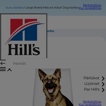
Reģistrēties
Suņu barība
Large Breed Mature Adult Dog barība
Kur iegādāties
Large Breed Mature Adult Dog barība
Pārlūkot
Uzziniet
Par Hill's
Reģistrēties
Kur iegādāties