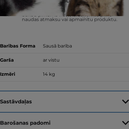
VAI ATGRIEZĪSIM JŪSU NAUDU
Ja kāda iemesla dēļ neesat apmierināts ar
iegādāto produktu, atgrieziet neizlietoto
barību pirkuma vietā, lai saņemtu pilnu
naudas atmaksu vai apmainītu produktu.
Barības Forma
Sausā barība
Garša
ar vistu
Izmēri
14 kg
Sastāvdaļas
Barošanas padomi