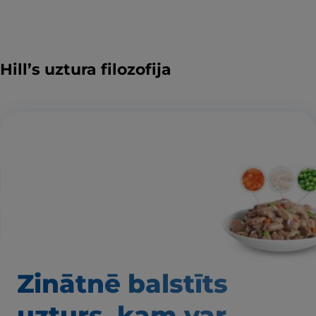
Hill’s uztura filozofija
Zinātnē balstīts
uzturs, kam var