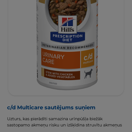
c/d Multicare sautējums suņiem
Uzturs, kas pierādīti samazina urīnpūšļa biežāk
sastopamo akmeņu risku un izšķīdina struvītu akmeņus