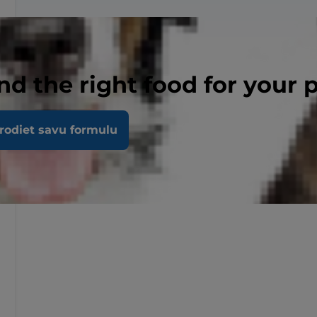
nd the right food for your 
rodiet savu formulu