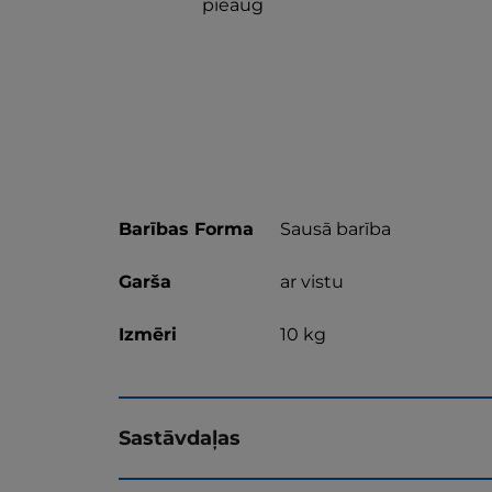
pieaug
Barības Forma
Sausā barība
Garša
ar vistu
Izmēri
10 kg
Sastāvdaļas