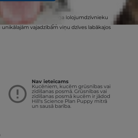
arība ar vistu ir pilnvērtīga lolojumdzīvnieku
Multi-Benefit tehnoloģiju.
 unikālajām vajadzībām viņu dzīves labākajos
Nav ieteicams
Kucēniem, kucēm grūsnības vai
zīdīšanas posmā. Grūsnības vai
zīdīšanas posmā kucēm ir jādod
Hill's Science Plan Puppy mitrā
un sausā barība.
m