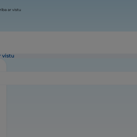
ība ar vistu
 vistu