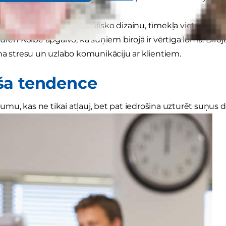
 birojā nevar izstrādāt grafisko dizainu, tīmekļa vietni va
uren Kolbe apgalvo, ka suņiem birojā ir vērtīga loma. Biroj
na stresu un uzlabo komunikāciju ar klientiem.
a tendence
u, kas ne tikai atļauj, bet pat iedrošina uzturēt suņus dar