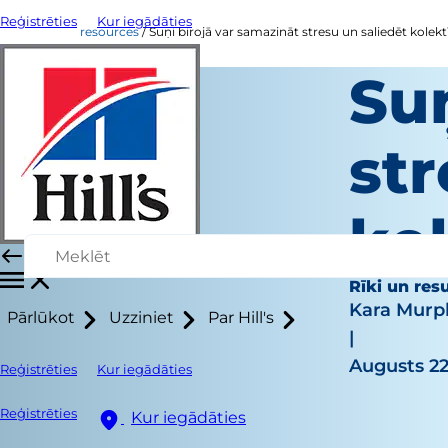
Reģistrēties
Kur iegādāties
resources
Suņi birojā var samazināt stresu un saliedēt kolekt
Suņ
str
ko
Rīki un resu
Kara Murp
Pārlūkot
Uzziniet
Par Hill's
|
Augusts 22
Reģistrēties
Kur iegādāties
Reģistrēties
Kur iegādāties