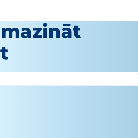
samazināt
t