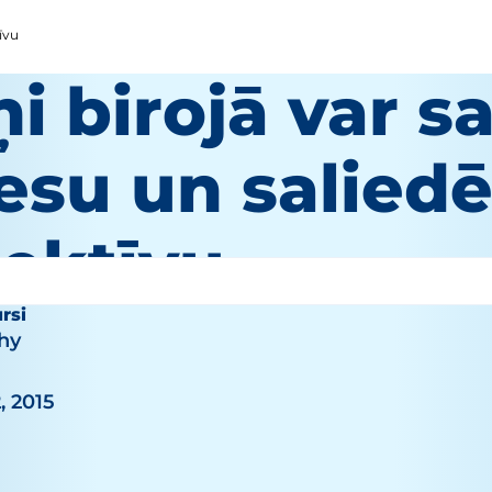
īvu
i birojā var 
esu un saliedē
lektīvu
rsi
hy
, 2015