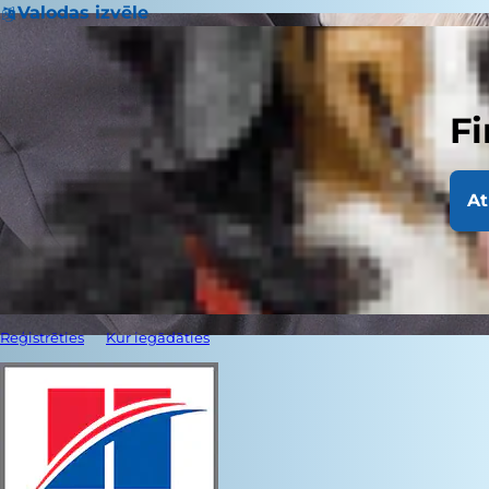
Valodas izvēle
Fi
At
Reģistrēties
Kur iegādāties