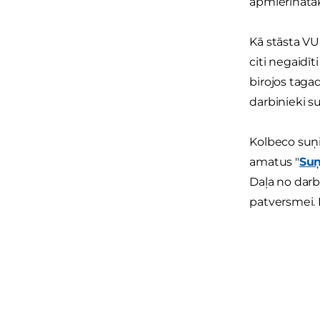
apmierinātāk
Kā stāsta VU
citi negaidī
birojos tagad
darbinieki s
Kolbeco suņie
amatus "
Su
Daļa no darb
patversmei. 