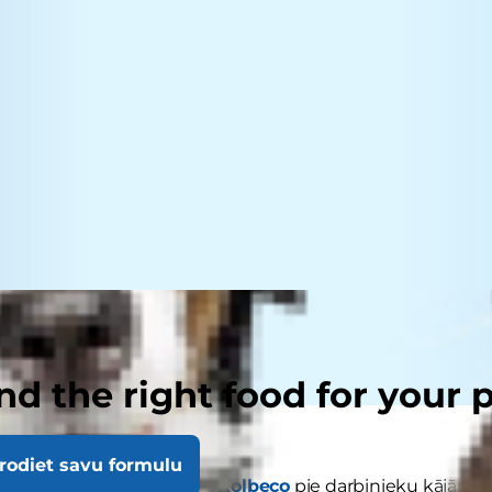
nd the right food for your 
rodiet savu formulu
rī mārketinga kompānijā
Kolbeco
pie darbinieku kājām va