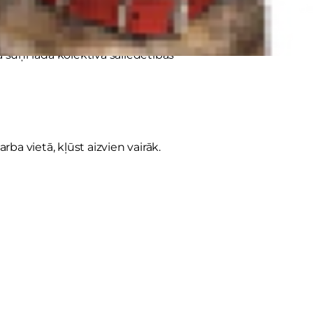
i pagatavot kafiju, uzņēmuma
a suņi rada kolektīva saliedētības
ba vietā, kļūst aizvien vairāk.