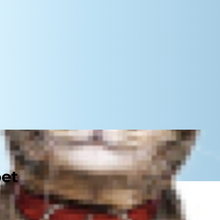
pet
r gulēt pat deviņi suņi.