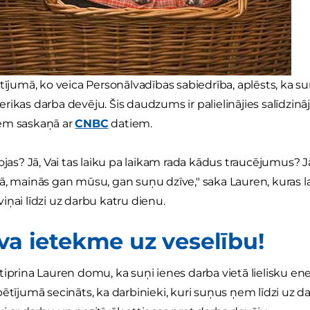
tījumā, ko veica Personālvadības sabiedrība, aplēsts, ka su
rikas darba devēju. Šis daudzums ir palielinājies salīdzi
em saskaņā ar
CNBC
datiem.
ojas? Jā, Vai tas laiku pa laikam rada kādus traucējumus? J
ā, mainās gan mūsu, gan suņu dzīve," saka Lauren, kuras la
iņai līdzi uz darbu katru dienu.
īva ietekme uz veselību!
tiprina Lauren domu, ka suņi ienes darba vietā lielisku ene
ētījumā secināts, ka darbinieki, kuri suņus ņem līdzi uz dar