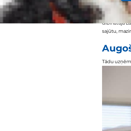
Lai gan suns
dibinātāja La
sajūtu, mazi
Augoš
Tādu uzņēmum