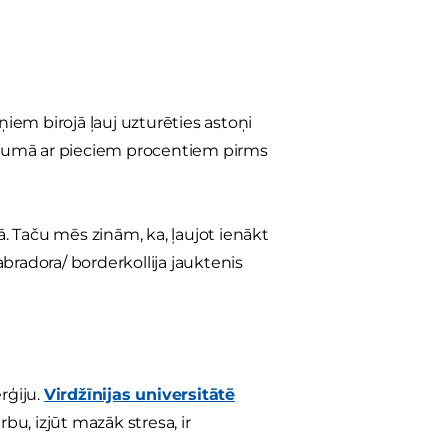
ņiem birojā ļauj uzturēties astoņi
nājumā ar pieciem procentiem pirms
ā. Taču mēs zinām, ka, ļaujot ienākt
bradora/ borderkollija jauktenis
rģiju.
Virdžīnijas universitātē
bu, izjūt mazāk stresa, ir