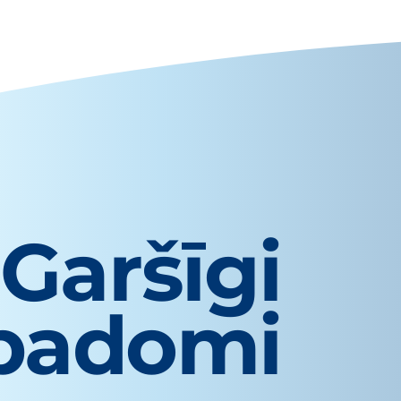
Garšīgi
padomi