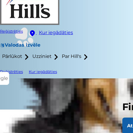
Reģistrēties
Kur iegādāties
Valodas izvēle
Pārlūkot
Uzziniet
Par Hill's
Reģistrēties
Kur iegādāties
ggle
Fi
At
Reizēm Misū