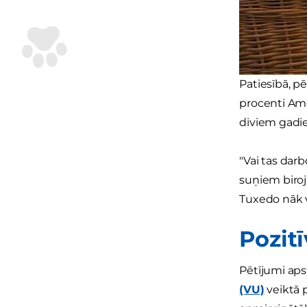
Patiesībā, pē
procenti Ame
diviem gadi
"Vai tas darb
suņiem biroj
Tuxedo nāk v
Pozit
Pētījumi aps
(VU)
veiktā p