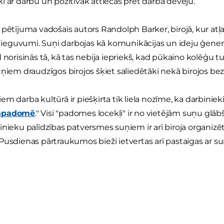
i ar darbu un pozitīvāk attiecas pret darba devēju.
 pētījuma vadošais autors Randolph Barker, birojā, kur atļ
ti ieguvumi. Suņi darbojas kā komunikācijas un ideju ģenerē
 norisinās tā, kā tas nebija iepriekš, kad pūkaino kolēģu tur 
uņiem draudzīgos birojos šķiet saliedētāki nekā birojos be
m darba kultūrā ir piešķirta tik liela nozīme, ka darbinieki
ņpadomē
." Visi "padomes locekļi" ir no vietējām suņu g
inieku palīdzības patversmes suņiem ir arī biroja organizēt
Pusdienas pārtraukumos bieži ietvertas arī pastaigas ar s