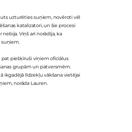
auts uzturēties suņiem, novēroti vēl
šanas katalizatori, un šie procesi
nebija. Viņš arī norādīja, ka
z suņiem.
 pat piešķīruši viņiem oficiālus
lābšanas grupām un patversmēm.
ā ikgadējā līdzekļu vākšana vietējai
uņiem, norāda Lauren.