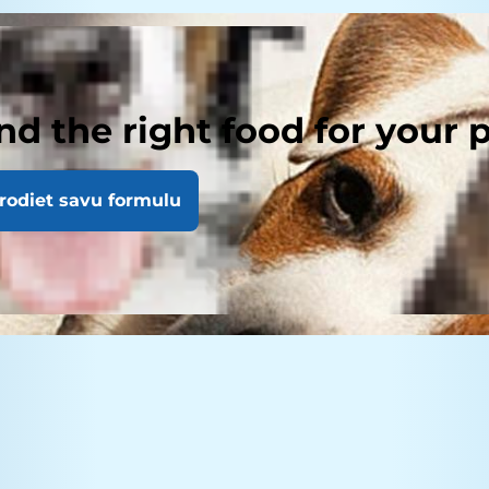
nd the right food for your 
rodiet savu formulu