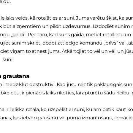
eidu.
ielisks veids, kā rotaļāties ar suni. Jums varētu šķist, ka 
 būt aizņemtiem un pildīt uzdevumus. Uzdodiet sunim min
u „gaidi”. Pēc tam, kad suns gaida, metiet rotaļlietu un ļ
ujiet sunim skriet, dodot attiecīgo komandu „brīvs” vai „aizi
lieciet viņam to atnest jums. Atkārtojiet to vēl un vēl, un jū
 suni.
a graušana
ņi mēdz kļūt destruktīvi. Kad jūsu reiz tik paklausīgais su
ebko citu, ir pienācis laiks rīkoties, lai apturētu šādu rīcību
na ir lieliska rotaļa, ko uzspēlēt ar suni, kuram patīk kaut
šanas, kas ietver graušanu vai purna izmantošanu, iemācie