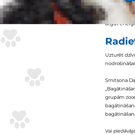
socializēties
nogarlaikoju
atgūt enerģi
Radie
Uzturēt dzīvn
nodrošināšan
Smitsona Dab
„Bagātināšan
grupām zoodā
bagātināšana
bagātināšana
Vai piedāvāj