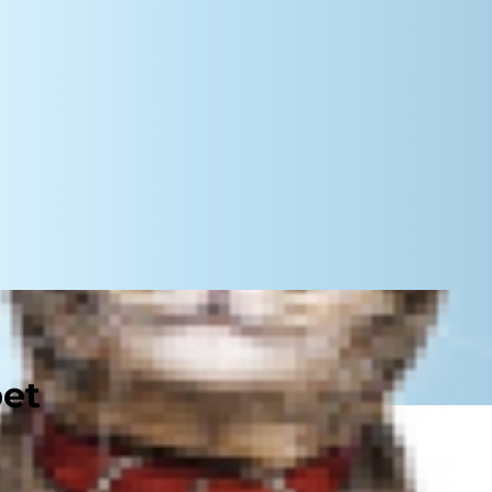
pet
 kas patiesi vēlas rotaļāties un