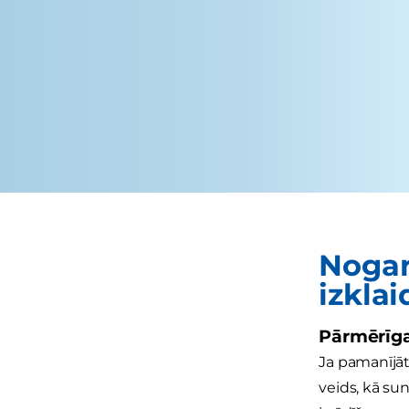
Nogar
izkla
Pārmērīga
Ja pamanījāt,
veids, kā su