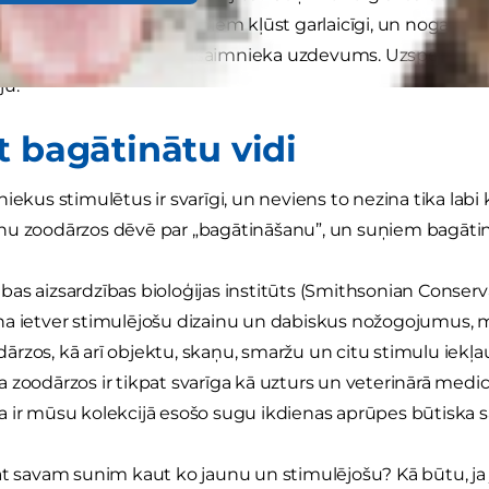
. Ilgi sēžot vienā vietā, suņiem kļūst garlaicīgi, un nogarlai
šos suni ir katra kārtīga saimnieka uzdevums. Uzspēlējot k
ju.
t bagātinātu vidi
iekus stimulētus ir svarīgi, un neviens to nezina tika labi
u zoodārzos dēvē par „bagātināšanu”, un suņiem bagātinā
as aizsardzības bioloģijas institūts (Smithsonian Conserva
a ietver stimulējošu dizainu un dabiskus nožogojumus, m
rzos, kā arī objektu, skaņu, smaržu un citu stimulu iekļa
 zoodārzos ir tikpat svarīga kā uzturs un veterinārā medic
 ir mūsu kolekcijā esošo sugu ikdienas aprūpes būtiska s
at savam sunim kaut ko jaunu un stimulējošu? Kā būtu, ja 