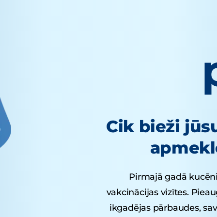
Cik bieži jū
apmeklē
Pirmajā gadā kucēni
vakcinācijas vizītes. Piea
ikgadējas pārbaudes, sav