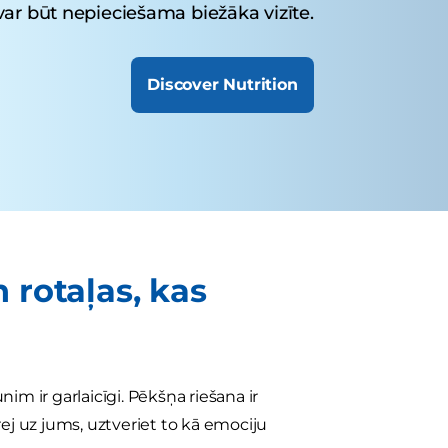
var būt nepieciešama biežāka vizīte.
Discover Nutrition
 rotaļas, kas
nim ir garlaicīgi. Pēkšņa riešana ir
ej uz jums, uztveriet to kā emociju