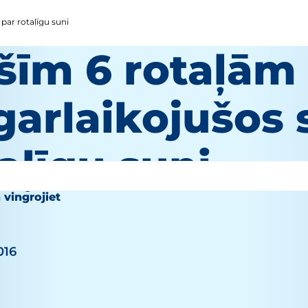
par rotaļīgu suni
šīm 6 rotaļām
arlaikojušos 
aļīgu suni
 vingrojiet
016