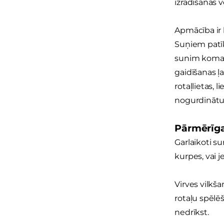
izrādīšanas v
Apmācība ir l
Suņiem patīk
sunim komand
gaidīšanas ļa
rotaļlietas, 
nogurdinātu
Pārmērīg
Garlaikoti su
kurpes, vai j
Virves vilkša
rotaļu spēlē
nedrīkst.