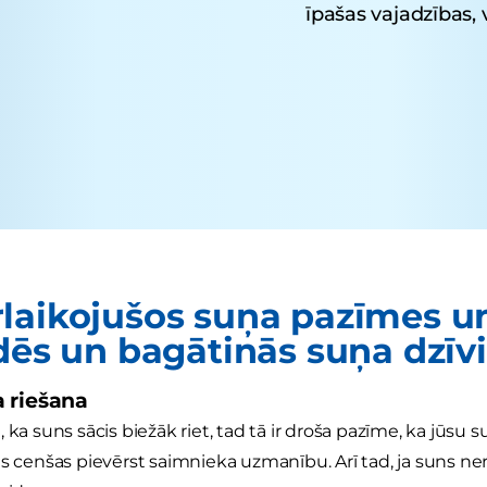
īpašas vajadzības, 
laikojušos suņa pazīmes un
idēs un bagātinās suņa dzīvi
 riešana
 ka suns sācis biežāk riet, tad tā ir droša pazīme, ka jūsu su
ns cenšas pievērst saimnieka uzmanību. Arī tad, ja suns ner