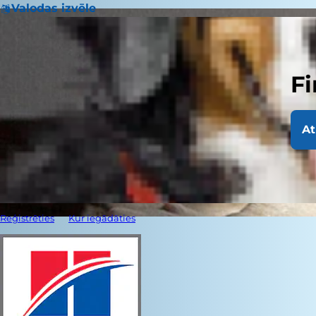
Valodas izvēle
Fi
At
Reģistrēties
Kur iegādāties