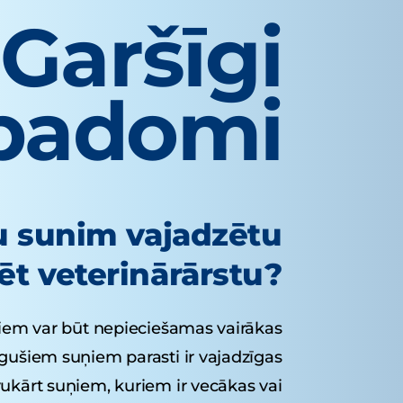
Garšīgi
padomi
su sunim vajadzētu
t veterinārārstu?
em var būt nepieciešamas vairākas
ugušiem suņiem parasti ir vajadzīgas
ukārt suņiem, kuriem ir vecākas vai