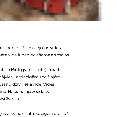
kojies suns ir nelaimīgs suns. Atpazīt
ādu rotaļu, jūs palīdzēsiet sunim
 kā zoodārzi. Stimulējošas vides
ta vide ir nepieciešama arī mājās.
tion Biology Institute) norāda:
ājvietu attiecīgām sociālajām
ušanu dzīvnieka vidē. Vides
īna. Nacionālajā zoodārzā
astāvdaļa.”
jūs atsvaidzinātu kopīgās rotaļas?