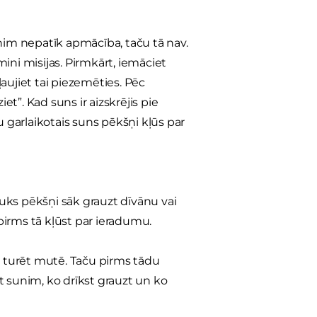
sunim nepatīk apmācība, taču tā nav.
i misijas. Pirmkārt, iemāciet
aujiet tai piezemēties. Pēc
et”. Kad suns ir aizskrējis pie
su garlaikotais suns pēkšņi kļūs par
ņuks pēkšņi sāk grauzt dīvānu vai
, pirms tā kļūst par ieradumu.
 ko turēt mutē. Taču pirms tādu
t sunim, ko drīkst grauzt un ko