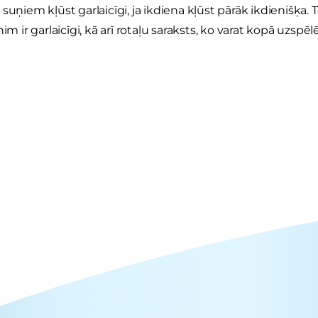
suņiem kļūst garlaicīgi, ja ikdiena kļūst pārāk ikdienišķa. 
nim ir garlaicīgi, kā arī rotaļu saraksts, ko varat kopā uzspēl