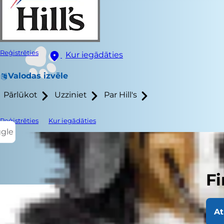
Reģistrēties
Kur iegādāties
Valodas izvēle
Pārlūkot
Uzziniet
Par Hill's
Reģistrēties
Kur iegādāties
ggle
Fi
At
Vai jums šķie