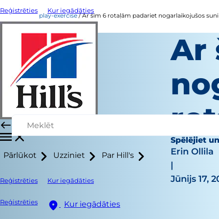
Reģistrēties
Kur iegādāties
play-exercise
Ar šīm 6 rotaļām padariet nogarlaikojušos suni 
Ar 
nog
rot
Spēlējiet un
Erin Ollila
Pārlūkot
Uzziniet
Par Hill's
|
Jūnijs 17, 2
Reģistrēties
Kur iegādāties
Reģistrēties
Kur iegādāties