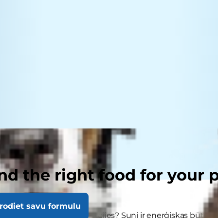
nd the right food for your 
rodiet savu formulu
t, ka jūsu suns ir nogarlaikojies? Suņi ir enerģiskas būtnes,