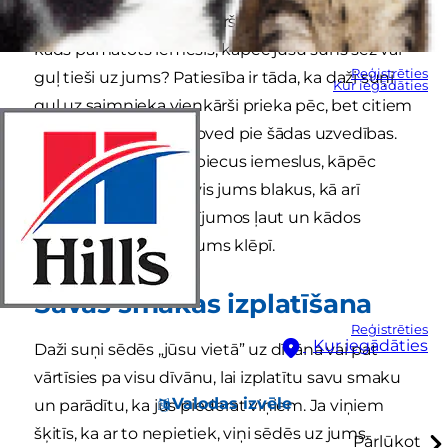
vietiņa?” Vai tas ir vienkārši jocīgi vai arī pastāv
kāds pamatots iemesls, kāpēc jūsu suns sēž vai
Reģistrēties
guļ tieši uz jums? Patiesība ir tāda, ka daži suņi
Kur iegādāties
guļ uz saimnieka vienkārši prieka pēc, bet citiem
ir kāds iemesls, kas noved pie šādas uzvedības.
Šajā rakstā sniegsim piecus iemeslus, kāpēc
suns sēž uz jums, nevis jums blakus, kā arī
padomus, kādos gadījumos ļaut un kādos
neļaut sunim sēdēt jums klēpī.
Savas smakas izplatīšana
Reģistrēties
Kur iegādāties
Daži suņi sēdēs „jūsu vietā” uz dīvāna vai pat
vārtīsies pa visu dīvānu, lai izplatītu savu smaku
Valodas izvēle
un parādītu, ka jūs piederat viņiem. Ja viņiem
šķitīs, ka ar to nepietiek, viņi sēdēs uz jums.
Pārlūkot