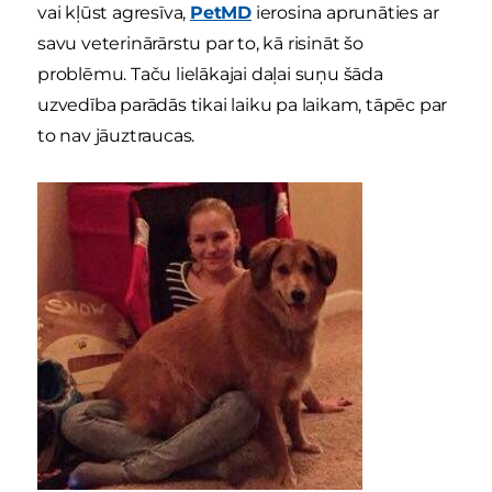
vai kļūst agresīva,
PetMD
ierosina aprunāties ar
savu veterinārārstu par to, kā risināt šo
problēmu. Taču lielākajai daļai suņu šāda
uzvedība parādās tikai laiku pa laikam, tāpēc par
to nav jāuztraucas.