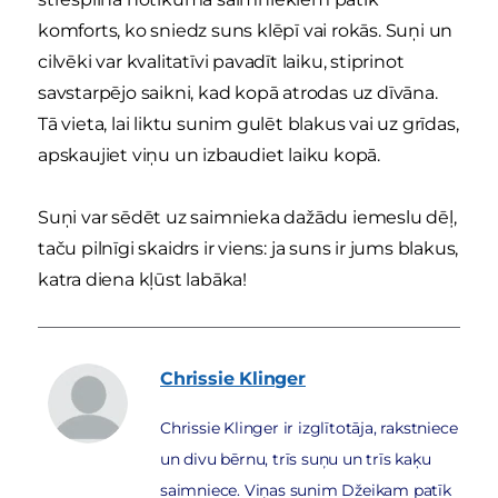
komforts, ko sniedz suns klēpī vai rokās. Suņi un
cilvēki var kvalitatīvi pavadīt laiku, stiprinot
savstarpējo saikni, kad kopā atrodas uz dīvāna.
Tā vieta, lai liktu sunim gulēt blakus vai uz grīdas,
apskaujiet viņu un izbaudiet laiku kopā.
Suņi var sēdēt uz saimnieka dažādu iemeslu dēļ,
taču pilnīgi skaidrs ir viens: ja suns ir jums blakus,
katra diena kļūst labāka!
Chrissie
Klinger
Chrissie Klinger ir izglītotāja, rakstniece
un divu bērnu, trīs suņu un trīs kaķu
saimniece. Viņas sunim Džeikam patīk