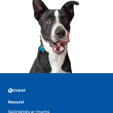
Globāli
Resursi
Sazinieties ar mums