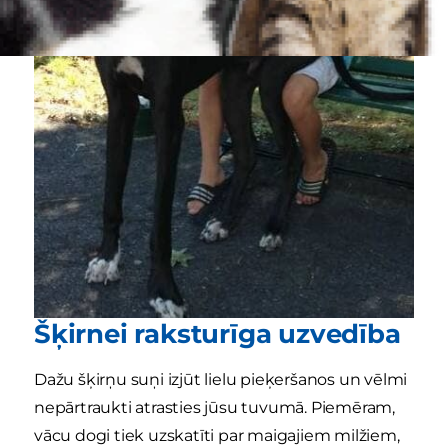
Šķirnei raksturīga uzvedība
Dažu šķirņu suņi izjūt lielu pieķeršanos un vēlmi
nepārtraukti atrasties jūsu tuvumā. Piemēram,
vācu dogi tiek uzskatīti par maigajiem milžiem,