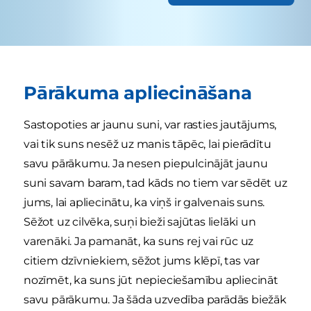
Pārākuma apliecināšana
Sastopoties ar jaunu suni, var rasties jautājums,
vai tik suns nesēž uz manis tāpēc, lai pierādītu
savu pārākumu. Ja nesen piepulcinājāt jaunu
suni savam baram, tad kāds no tiem var sēdēt uz
jums, lai apliecinātu, ka viņš ir galvenais suns.
Sēžot uz cilvēka, suņi bieži sajūtas lielāki un
varenāki. Ja pamanāt, ka suns rej vai rūc uz
citiem dzīvniekiem, sēžot jums klēpī, tas var
nozīmēt, ka suns jūt nepieciešamību apliecināt
savu pārākumu. Ja šāda uzvedība parādās biežāk