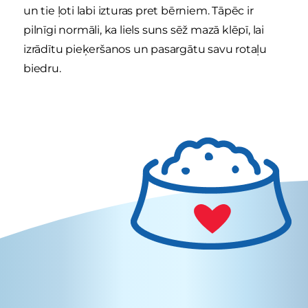
un tie ļoti labi izturas pret bērniem. Tāpēc ir
pilnīgi normāli, ka liels suns sēž mazā klēpī, lai
izrādītu pieķeršanos un pasargātu savu rotaļu
biedru.