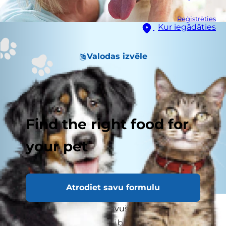
Reģistrēties
Kur iegādāties
Valodas izvēle
Find the right food for
your pet
Atrodiet savu formulu
Vai esat kādreiz sev uzdevuši jautājumu: „Kāpēc
suns sēž uz manis, ja tieši blakus ir ļoti ērta