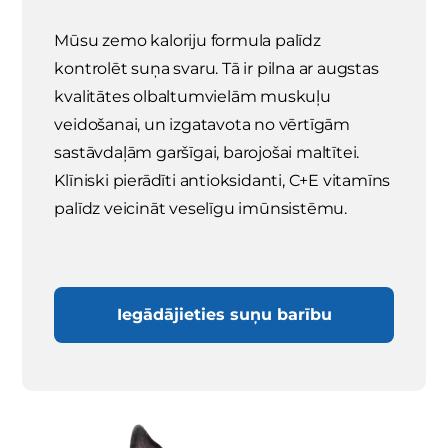
Mūsu zemo kaloriju formula palīdz
kontrolēt suņa svaru. Tā ir pilna ar augstas
kvalitātes olbaltumvielām muskuļu
veidošanai, un izgatavota no vērtīgām
sastāvdaļām garšīgai, barojošai maltītei.
Klīniski pierādīti antioksidanti, C+E vitamīns
palīdz veicināt veselīgu imūnsistēmu.
Iegādājieties suņu barību