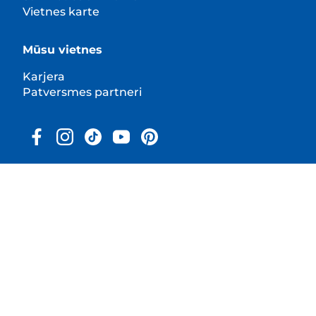
Vietnes karte
Mūsu vietnes
Karjera
Patversmes partneri
© 2025 Hill's Pet Nutrition, Inc.
All rights reserved.
As used herein, denotes registered trademark status
in the U.S. only; registration status in other
geographies may be different. Your use of this site is
subject to our terms.