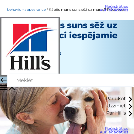
Reģistrēties
behavior-appearance
Kāpēc mans suns sēž uz manis? Pieci iespējamie iemesli
Kur iegādāties
Kāpēc mans suns sēž uz
manis? Pieci iespējamie
iemesli
Uzvedība un izskats
Chrissie Klinger
|
Novembris 29, 2017
Pārlūkot
Uzziniet
Par Hill's
Reģistrēties
Kur iegādāties