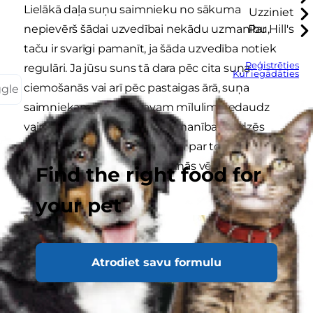
Lielākā daļa suņu saimnieku no sākuma
Uzziniet
nepievērš šādai uzvedībai nekādu uzmanību,
Par Hill's
taču ir svarīgi pamanīt, ja šāda uzvedība notiek
Reģistrēties
regulāri. Ja jūsu suns tā dara pēc cita suņa
Kur iegādāties
ciemošanās vai arī pēc pastaigas ārā, suņa
ggle
saimniekam ir jāveltī savam mīlulim nedaudz
vairāk uzmanības. Lielāka uzmanība palīdzēs
sunim sajusties pārliecinātam par to, ka viņš
jums pilnībā pieder, un mazinās vēlmi iezīmēt
Find the right food for
māju.
your pet
Atrodiet savu formulu