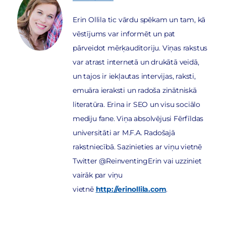
Erin Ollila tic vārdu spēkam un tam, kā
vēstījums var informēt un pat
pārveidot mērķauditoriju. Viņas rakstus
var atrast internetā un drukātā veidā,
un tajos ir iekļautas intervijas, raksti,
emuāra ieraksti un radoša zinātniskā
literatūra. Erina ir SEO un visu sociālo
mediju fane. Viņa absolvējusi Fērfīldas
universitāti ar M.F.A. Radošajā
rakstniecībā. Sazinieties ar viņu vietnē
Twitter @ReinventingErin vai uzziniet
vairāk par viņu
vietnē
http://erinollila.com
.