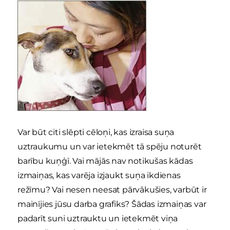
Var būt citi slēpti cēloņi, kas izraisa suņa
uztraukumu un var ietekmēt tā spēju noturēt
barību kuņģī. Vai mājās nav notikušas kādas
izmaiņas, kas varēja izjaukt suņa ikdienas
režīmu? Vai nesen neesat pārvākušies, varbūt ir
mainījies jūsu darba grafiks? Šādas izmaiņas var
padarīt suni uztrauktu un ietekmēt viņa