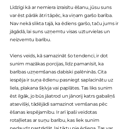
Līdzīgi kā ar nemiera izraisītu ēšanu, jūsu suns
var ēst pārāk ātri tāpēc, ka viņam garšo barība.
Nav nekā slikta tajā, ka ēdiens garšo, taču jums ir
jāgādā, lai suns uzņemtu visas uzturvielas un
neizvemtu barību.
Viens veids, kā samazināt šo tendenci, ir dot
sunim mazākas porcijas, līdz pamanīsit, ka
barības uzņemšanas dabiski palēninās. Cita
iespēja ir suņa ēdienu pasniegt saplacinātu uz
liela, plakana šķīvja vai paplātes. Tas liks sunim
ēst ilgāk, jo būs jāatrod un jānorij katrs gabaliņš
atsevišķi, tādējādi samazinot vemšanas pēc
ēšanas iespējamību. Ir arī īpaši veidotas
rotaļlietas ar suņu barību, kas liek sunim
nedaudz pastrādāt, lai tiktu pie ēdiena. Tas var