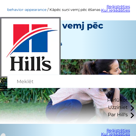
Reģistrēties
behavior-appearance
Kāpēc suņi vemj pēc ēšanas
Kur iegādāties
Kāpēc suņi vemj pēc
ēšanas
Uzvedība un izskats
Erin Ollila
Pārlūkot
Uzziniet
Par Hill's
Reģistrēties
Kur iegādāties