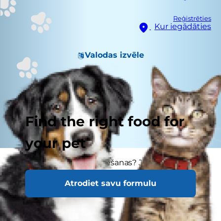
Reģistrēties
Kur iegādāties
Valodas izvēle
Find the right food for
your pet
Vai jūsu suns vemj pēc ēšanas? Ja suns sāk
vemt pēc ēšanas, jums ir pamats uztraukumam.
Atrodiet savu formulu
Taču ir dažas lietas, kas var izraisīt vēdera
darbības traucējumus.