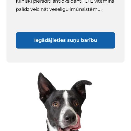
Klīniski pierādīti antioksidanti, C+E vitamīns
palīdz veicināt veselīgu imūnsistēmu.
Iegādājieties suņu barību