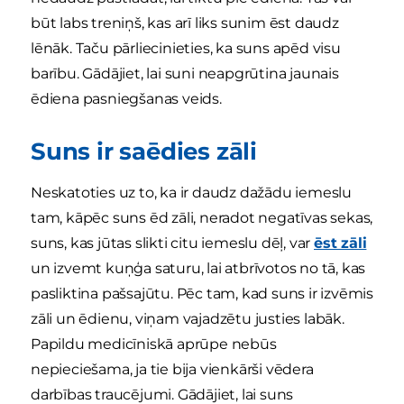
būt labs treniņš, kas arī liks sunim ēst daudz
lēnāk. Taču pārliecinieties, ka suns apēd visu
barību. Gādājiet, lai suni neapgrūtina jaunais
ēdiena pasniegšanas veids.
Suns ir saēdies zāli
Neskatoties uz to, ka ir daudz dažādu iemeslu
tam, kāpēc suns ēd zāli, neradot negatīvas sekas,
suns, kas jūtas slikti citu iemeslu dēļ, var
ēst zāli
un izvemt kuņģa saturu, lai atbrīvotos no tā, kas
pasliktina pašsajūtu. Pēc tam, kad suns ir izvēmis
zāli un ēdienu, viņam vajadzētu justies labāk.
Papildu medicīniskā aprūpe nebūs
nepieciešama, ja tie bija vienkārši vēdera
darbības traucējumi. Gādājiet, lai suns