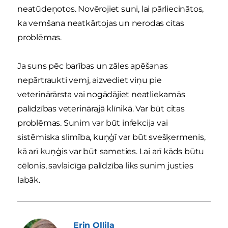
neatūdeņotos. Novērojiet suni, lai pārliecinātos,
ka vemšana neatkārtojas un nerodas citas
problēmas.
Ja suns pēc barības un zāles apēšanas
nepārtraukti vemj, aizvediet viņu pie
veterinārārsta vai nogādājiet neatliekamās
palīdzības veterinārajā klīnikā. Var būt citas
problēmas. Sunim var būt infekcija vai
sistēmiska slimība, kuņģī var būt svešķermenis,
kā arī kuņģis var būt sameties. Lai arī kāds būtu
cēlonis, savlaicīga palīdzība liks sunim justies
labāk.
Erin
Ollila