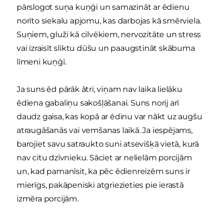
pārslogot suņa kuņģi un samazināt ar ēdienu
norīto siekalu apjomu, kas darbojas kā smērviela.
Suņiem, gluži kā cilvēkiem, nervozitāte un stress
vai izraisīt sliktu dūšu un paaugstināt skābuma
līmeni kuņģī.
Ja suns ēd pārāk ātri, viņam nav laika lielāku
ēdiena gabaliņu sakošļāšanai. Suns norij arī
daudz gaisa, kas kopā ar ēdinu var nākt uz augšu
atraugāšanās vai vemšanas laikā. Ja iespējams,
barojiet savu satraukto suni atsevišķā vietā, kurā
nav citu dzīvnieku. Sāciet ar nelielām porcijām
un, kad pamanīsit, ka pēc ēdienreizēm suns ir
mierīgs, pakāpeniski atgriezieties pie ierastā
izmēra porcijām.