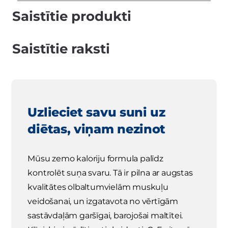
Saistītie produkti
Saistītie raksti
Uzlieciet savu suni uz
diētas, viņam nezinot
Mūsu zemo kaloriju formula palīdz
kontrolēt suņa svaru. Tā ir pilna ar augstas
kvalitātes olbaltumvielām muskuļu
veidošanai, un izgatavota no vērtīgām
sastāvdaļām garšīgai, barojošai maltītei.