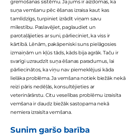
gremošanas sistēmu. Ja jums ir aizdomas, ka
suņa vemšanu pēc ēšanas izraisa kaut kas
tamlīdzīgs, turpiniet izrādīt viņam savu
mīlestību. Paslavējiet, paglaudiet un
parotaļājieties ar suni, pārlieciniet, ka viss ir
kārtībā. Lēnām, pakāpeniski suns pielāgosies
izmaiņām un kļūs tāds, kāds bija agrāk. Taču ir
svarīgi uzraudzīt suņa ēšanas paradumus, lai
pārliecinātos, ka viņu nav piemeklējusi kāda
lielāka problēma. Ja vemšana notiek biežāk nekā
reizi pāris nedēļās, konsultējieties ar
veterinārārstu. Citu veselības problēmu izraisīta
vemšana ir daudz biežāk sastopama nekā
nemiera izraisīta vemšana.
Sunim garšo barība