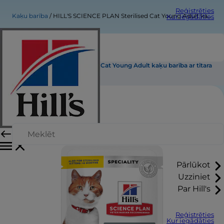
Reģistrēties
Kaķu barība
HILL'S SCIENCE PLAN Sterilised Cat Young Adult kaķu barība ar tītara gaļu
Kur iegādāties
HILL'S SCIENCE PLAN Sterilised Cat Young Adult kaķu barība ar tītara
gaļu
Pārlūkot
Uzziniet
Par Hill's
Reģistrēties
Kur iegādāties