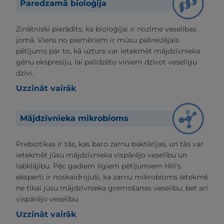
Paredzamā bioloģija
Zinātniski pierādīts, ka bioloģijai ir nozīme veselības
jomā. Viens no piemēriem ir mūsu pašreizējais
pētījums par to, kā uzturs var ietekmēt mājdzīvnieka
gēnu ekspresiju, lai palīdzētu viņiem dzīvot veselīgu
dzīvi.
Uzzināt vairāk
Mājdzīvnieka mikrobioms
Prebiotikas ir tās, kas baro zarnu baktērijas, un tās var
ietekmēt jūsu mājdzīvnieka vispārējo veselību un
labklājību. Pēc gadiem ilgiem pētījumiem Hill’s
eksperti ir noskaidrojuši, ka zarnu mikrobioms ietekmē
ne tikai jūsu mājdzīvnieka gremošanas veselību, bet arī
vispārējo veselību.
Uzzināt vairāk