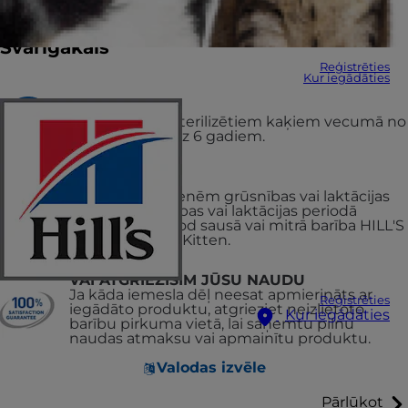
Svarīgākais
Reģistrēties
Kur iegādāties
Ieteicams
Pieaugušiem, sterilizētiem kaķiem vecumā no
6 mēnešiem līdz 6 gadiem.
Nav ieteicams
Kaķēniem, kaķenēm grūsnības vai laktācijas
periodā. Grūsnības vai laktācijas periodā
kaķenēm ir jādod sausā vai mitrā barība HILL'S
SCIENCE PLAN Kitten.
VAI ATGRIEZĪSIM JŪSU NAUDU
Ja kāda iemesla dēļ neesat apmierināts ar
Reģistrēties
iegādāto produktu, atgrieziet neizlietoto
Kur iegādāties
barību pirkuma vietā, lai saņemtu pilnu
naudas atmaksu vai apmainītu produktu.
Valodas izvēle
Pārlūkot