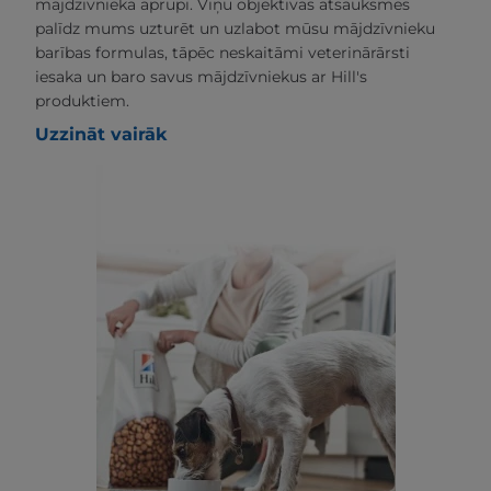
mājdzīvnieka aprūpi. Viņu objektīvās atsauksmes
palīdz mums uzturēt un uzlabot mūsu mājdzīvnieku
barības formulas, tāpēc neskaitāmi veterinārārsti
iesaka un baro savus mājdzīvniekus ar Hill's
produktiem.
Uzzināt vairāk