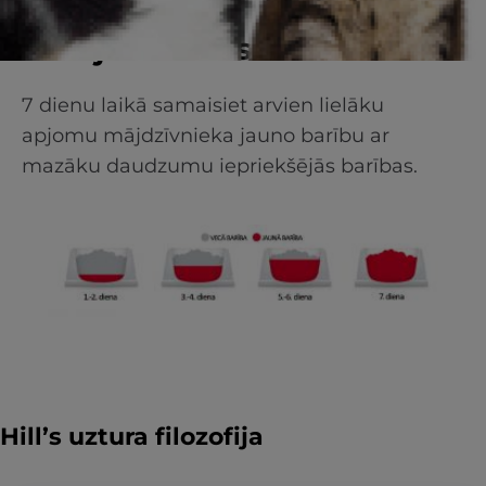
Pāreja uz Hill’s
7 dienu laikā samaisiet arvien lielāku
apjomu mājdzīvnieka jauno barību ar
mazāku daudzumu iepriekšējās barības.
Hill’s uztura filozofija