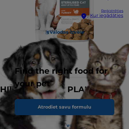
Reģistrēties
Kur iegādāties
Valodas izvēle
Find the right food for
your pet
HILL'S SCIENCE PLAN
Sterilised Cat Young Adult
Atrodiet savu formulu
kaķu barība ar tītara gaļu
Atrast veikalu / veterinārārstu