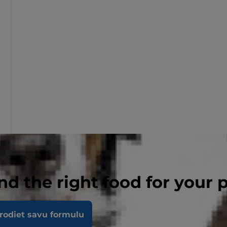
nd the right food for your 
rodiet savu formulu