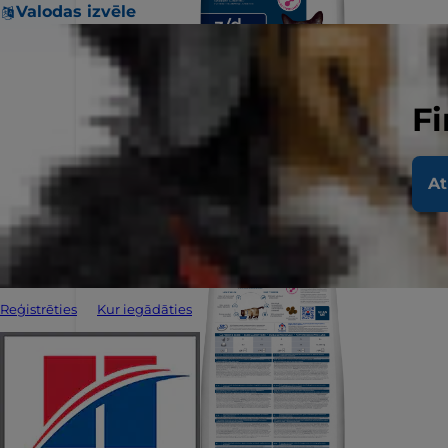
Valodas izvēle
Fi
At
Reģistrēties
Kur iegādāties