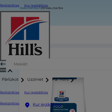
Reģistrēties
Kur iegādāties
Kaķu barība
z/d kaķu barība
z/d kaķu barība
Pārlūkot
Uzziniet
Par Hill's
Reģistrēties
Kur iegādāties
Reģistrēties
Kur iegādāties