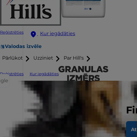
Reģistrēties
Kur iegādāties
Valodas izvēle
Pārlūkot
Uzziniet
Par Hill's
Reģistrēties
Kur iegādāties
ggle
Fi
At