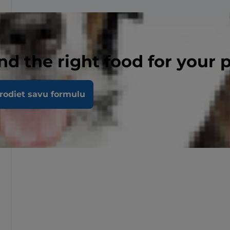
nd the right food for your 
rodiet savu formulu